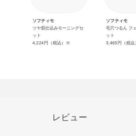
ソフティモ
ソフティモ
顔＋シ
ツヤ肌仕込みモーニングセ
毛穴つるん フ
ソープ
ット
ット
4,224円（税込）※
3,465円（税
レビュー