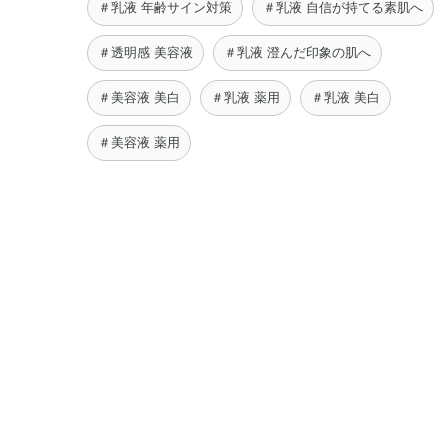
＃乳液 年齢サイン対策
＃乳液 自信が持てる素肌へ
＃透明感 美容液
＃乳液 澄んだ印象の肌へ
＃美容液 美白
＃乳液 薬用
＃乳液 美白
＃美容液 薬用