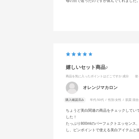
母の日で送ったのですが喜んでくれました
嬉しいセット商品♪
商品を気に入ったポイントはどこですか
:成分
使
オレンジマカロン
購入確認済み
年代:
50代
性別:
女性
肌質:
混合
ちょうど美白関連の商品をチェックしてい
した！
たっぷり800mlのパーフェクトエッセン
し、ピンポイントで使える美白アイテムと