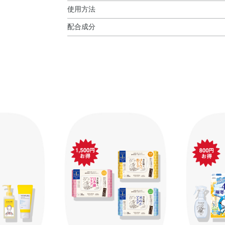
使用方法
配合成分
使用方法
◆モイスチュアマイルド ホワイト パーフェクト
＜モイスチュアマイルド ホワイト パーフェクト
ナイアシンアミド
、精製水、1，3－ブチレング
※
●ポンプネジ部を押さえながら、ノズル部分を左
ド、ヒアルロン酸ナトリウム（2）、リン酸L－
い。
コラーゲン液（A）、アクリル酸・メタクリル酸
●洗顔のあと、コットンまたは手のひらに適量（1
ジメチルタウリン酸ナトリウム共重合体／イソヘ
カルボキシビニルポリマー、スクワラン、テトラ
＜モイスチュアマイルド ホワイト リペアエッセンス
チレンメチルグルコシド、メチルポリシロキサン
●洗顔後、手のひらに適量をとり、気になる部分
酸化ナトリウム、水素添加大豆リン脂質、フェノ
●美容液を出す際は、チューブの先端を下に向け
※；有効成分 無印；その他の成分
＜クリアターン エッセンスマスク（ビタミンＣ）
●洗顔後の清潔な肌にお使いください。
◆モイスチュアマイルド ホワイト リペアエッセンス
●マスクご使用後、乳液、クリームなどで肌をと
L－アスコルビン酸2－グルコシド
、トラネキサ
※
●化粧水のかわりとして毎日使うとより効果的で
精製水、1，3－ブチレングリコール、ジプロピ
※ビタミンＣを配合しているので、わずかに黄味
ル、ジグリセリン、D－パントテニルアルコール