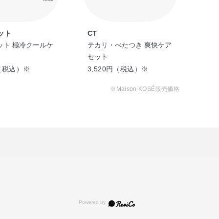
、エデト酸二ナトリウム、カルボキシメチルセルロースナ
ルロース、ピロ亜硫酸ナトリウム、リン酸一水素ナトリウ
、フェノキシエタノール、メチルパラベン、カラメル
ット
CT
グ
ット 極冷クールケ
テカリ・べたつき 爽快ケア
【シ
セット
リン
ート
円（税込）※
3,520円（税込）※
5,
ワ改
※Maison KOSÉ販売価格
ングリコール、L－テアニン、グリコシルトレハロース・
ウム、クエン酸、クエン酸ナトリウム、常水、水酸化ナト