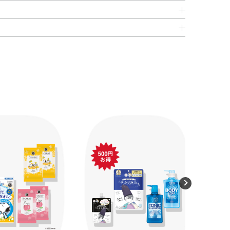
エッセンス
エッセンス＞
リコール、濃グリセリン、L－アスコルビン酸2－グルコシ
に回して上げ、中身が出るまで数回カラ押ししてくださ
アスコルビルマグネシウム、ローヤルゼリーエキス、水溶性
アルキル共重合体、アクリル酸ナトリウム・アクリロイル
～2プッシュ）をとり、肌になじませます。
キサデカン／ポリソルベート80、エデト酸二ナトリウム、
2－エチルヘキサン酸ペンタエリトリット、ポリオキシエ
 C100＞
、リン酸一水素ナトリウム、リン酸二水素ナトリウム、水
または顔全体になじませてください。
キシエタノール、メチルパラベン
、1滴ずつ量を調整しながらご使用ください。
＞
 C100
とのえてください。
ム酸
、グリチルリチン酸ジカリウム
、
※
※
す。
レングリコール、ポリオキシプロピレンジグリセリルエーテ
をおびることがありますが、品質には問題ありません。
、ニコチン酸アミド、ヒアルロン酸ナトリウム（2）、ロ