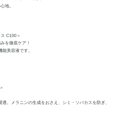
い心地。
］
 C100＞
悩みを徹底ケア！
機能美容液です。
＞
浸透。メラニンの生成をおさえ、シミ・ソバカスを防ぎ、