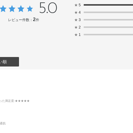
5.0
★
5
★
4
2
レビュー件数：
件
★
3
★
2
★
1
い順
った満足度
:★★★★★
通肌