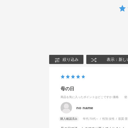
絞り込み
表示：新し
母の日
商品を気に入ったポイントはどこですか
:価格
使
no name
購入確認済み
年代:
70代～
性別:
女性
肌質:
普