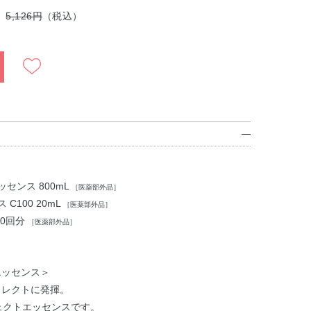
5,126円
（税込）
センス 800mL
［医薬部外品］
100 20mL
［医薬部外品］
30回分
［医薬部外品］
エッセンス＞
イレクトに発揮。
ェクトエッセンスです。