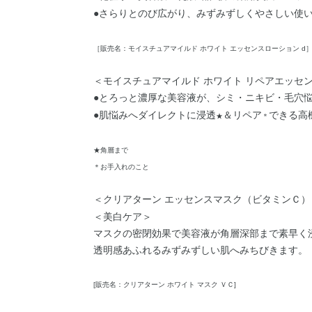
●さらりとのび広がり、みずみずしくやさしい使
［販売名：モイスチュアマイルド ホワイト エッセンスローション d
＜モイスチュアマイルド ホワイト リペアエッセンス
●とろっと濃厚な美容液が、シミ・ニキビ・毛穴
●肌悩みへダイレクトに浸透
＆リペア
できる高
★
＊
★角層まで
＊お手入れのこと
＜クリアターン エッセンスマスク（ビタミンＣ）
＜美白ケア＞
マスクの密閉効果で美容液が角層深部まで素早く
透明感あふれるみずみずしい肌へみちびきます。
[販売名：クリアターン ホワイト マスク ＶＣ]