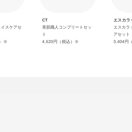
ーヤルゼリーエキス、水溶性コラーゲン液（A）
トリウム、キサンタンガム、ヒドロキシエチルセ
ム、リン酸二水素ナトリウム、水酸化ナトリウム
CT
エスカラ
ェイスケアセ
美肌職人コンプリートセッ
エスカラ
※；有効成分 無印；その他の成分
ト
アセット
込）※
4,620円（税込）※
3,404
◆クリアターン エッセンスマスク（ビタミンＣ）
L－アスコルビン酸2－グルコシド
、
※
精製水、1，3－ブチレングリコール、ジプロピレ
水添デンプン分解物混合溶液、エデト酸二ナトリ
リウム、濃グリセリン、メチルパラベン
※；有効成分 無印；その他の成分