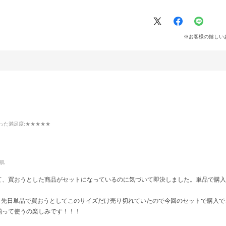
。
※お客様の嬉しい
った満足度
:★★★★★
肌
て、買おうとした商品がセットになっているのに気づいて即決しました。単品で購入
ス、先日単品で買おうとしてこのサイズだけ売り切れていたので今回のセットで購入
揃って使うの楽しみです！！！