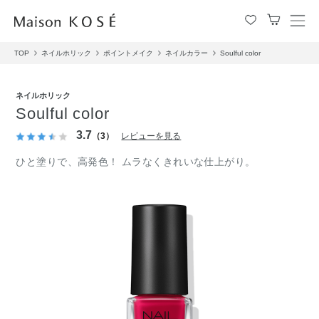
メ
ニ
TOP
ネイルホリック
ポイントメイク
ネイルカラー
Soulful color
ュ
ー
を
ネイルホリック
開
Soulful color
閉
す
3.7
（3）
レビューを見る
る
ひと塗りで、高発色！ ムラなくきれいな仕上がり。