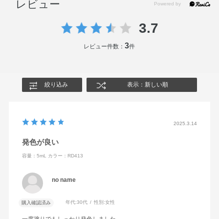
レビュー
3.7
3
レビュー件数：
件
絞り込み
表示：新しい順
2025.3.14
発色が良い
容量：5mL
カラー：RD413
no name
年代:
30代
性別:
女性
購入確認済み