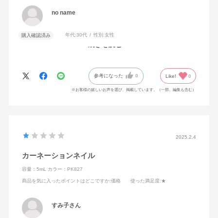
no name
年代:
30代
性別:
女性
購入確認済み
続きを読む
一度塗りでもしっかり発色しました
参考になった
0
Like!
0
※お客様の嬉しいお声を選び、掲載しています。（一部、編集も含む）
2025.2.4
カーネーションネイル
容量：5mL
カラー：PK827
商品を気に入ったポイントはどこですか
:価格
使った満足度
:★
すみ子さん