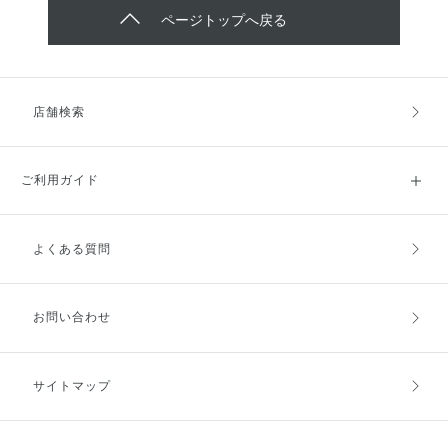
ページトップへ戻る
店舗検索
ご利用ガイド
よくある質問
ご利用ガイドトップ
ご注文方法
お支払方法
送料・配送
お問い合わせ
キャンセル・返品・交換
ポイント・クーポン
サイトマップ