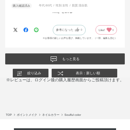
年代:
60代
性別:
女性
肌質:
混合肌
購入確認済み
続きを読む
母の日にネイル出来て良かったです。
参考になった
0
Like!
0
※お客様の嬉しいお声を選び、掲載しています。（一部、編集も含む）
もっと見る
絞り込み
表示：新しい順
※レビューは、ログイン後の購入履歴画面からご投稿頂けます。
TOP
ポイントメイク
ネイルカラー
Soulful color