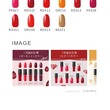
PK827
RD410
RD412
OR210
RD414
PK828
RD411
OR209
RD413
BE321
IMAGE
powered by