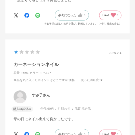
一度塗りでもしっかり発色しました
参考になった
0
Like!
0
※お客様の嬉しいお声を選び、掲載しています。（一部、編集も含む）
2025.2.4
カーネーションネイル
容量：5mL
カラー：PK827
商品を気に入ったポイントはどこですか
:価格
使った満足度
:★
すみ子さん
年代:
60代
性別:
女性
肌質:
混合肌
購入確認済み
母の日にネイル出来て良かったです。
参考になった
0
Like!
0