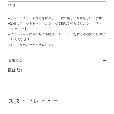
特徴
●リッチピグメント処方を採用し、一度で美しい高発色が叶います。
●定番カラーからトレンドカラーまで幅広くそろえたカラーバリエー
ションです。
●ファッションに合わせて小物やアクセサリーを替える感覚でお選び
いただけます。
●美しい発色とツヤが持続します。
使用方法
配合成分
使用上の注意
酢酸ブチル・酢酸エチル・ニトロセルロース・（アジピン
●ネイルカラーなどを混合しないでください (ビンが割れることもあ
酸／ネオペンチルグリコール／無水トリメリト酸）コポリ
ります) 。
●火気注意。
マー・クエン酸アセチルトリブチル・イソプロパノール・
スタッフレビュー
アクリレーツコポリマー・オキシベンゾン－1・シリカ・
ジアセトンアルコール・ステアラルコニウムベントナイ
ト・ブタノール・リン酸・酸化チタン・黄4・赤201・赤