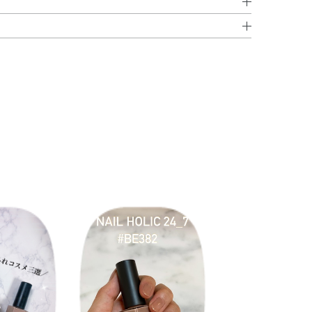
エン酸アセチルトリブチル・（アジピン酸／ネオペンチル
い。
ソプロパノール・アーモンド油・アボカド油・アンズ核
レーツコポリマー・イソ酪酸酢酸スクロース・オキシベン
る場所には置かないでください。
チコン・ジ安息香酸トリメチルペンタンジイル・スクワラ
ルシロキシケイ酸・ブタノール・ヤシ油・リン酸・カーボ