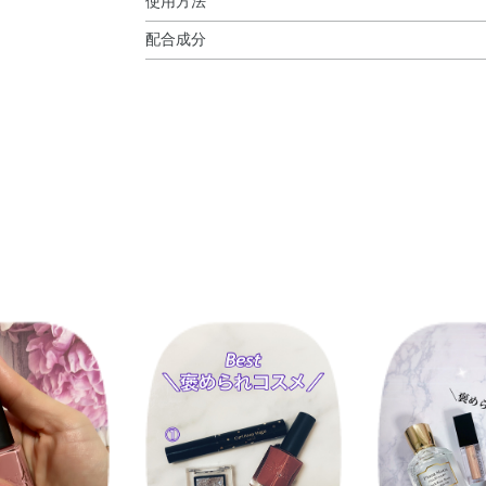
使用方法
配合成分
使用上の注意
酢酸ブチル・酢酸エチル・ニトロセルロース・ク
●ご使用後は、キャップをきちんとしめてくださ
グリコール／無水トリメリト酸）コポリマー・イ
●ネイルカラーなどを混合しないでください。
油・トコフェロール・マカデミア種子油・アクリ
●乳幼児の手の届く場所、高温の場所、日のあた
ゾン－1・シリカ・ジアセトンアルコール・ジメ
●火気注意。
ン・ステアラルコニウムベントナイト・トリメチ
ンブラック・酸化チタン・酸化鉄・黄4