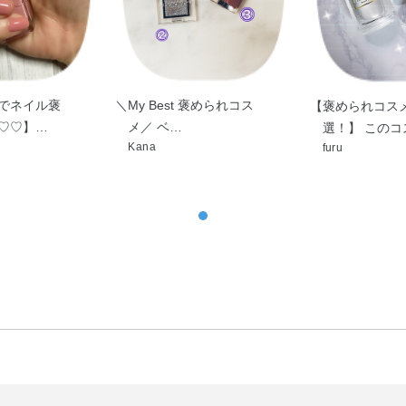
でネイル褒
＼My Best 褒められコス
【褒められコス
♡♡】…
メ／ ベ…
選！】 このコ
Kana
furu