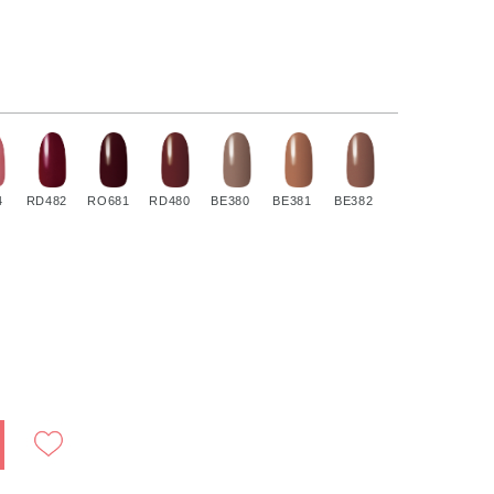
4
RD482
RO681
RD480
BE380
BE381
BE382