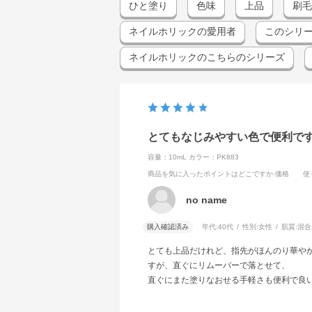
ひと塗り
色味
上品
刷毛
ネイルホリックの愛用者
このシリ
ネイルホリックのこちらのシリーズ
とてもなじみやすい色で便利で
容量：10mL
カラー：PK883
商品を気に入ったポイントはどこですか
:価格
使
no name
購入確認済み
年代:
40代
性別:
女性
肌質:
混合
とても上品だけれど、指先がほんのり華や
すが、直ぐにリムーバーで落とせて、
直ぐにまた塗りなおせる手軽さも便利で良