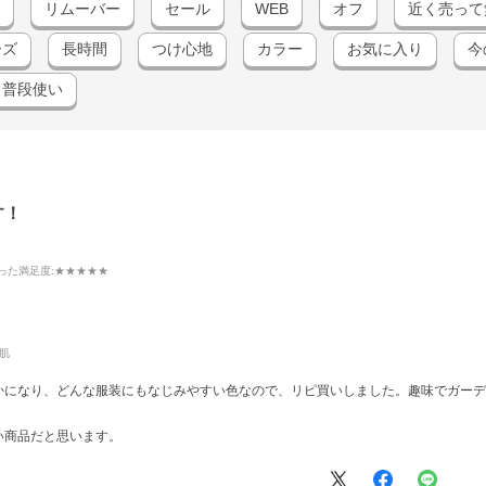
リムーバー
セール
WEB
オフ
近く売って
ーズ
長時間
つけ心地
カラー
お気に入り
今
普段使い
す！
った満足度
:★★★★★
肌
かになり、どんな服装にもなじみやすい色なので、リピ買いしました。趣味でガーデ
い商品だと思います。