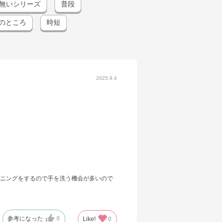
無いシリーズ
普段
のところ
時短
2025.9.4
ニングをするので手を洗う機会が多いので
参考になった
0
Like!
0