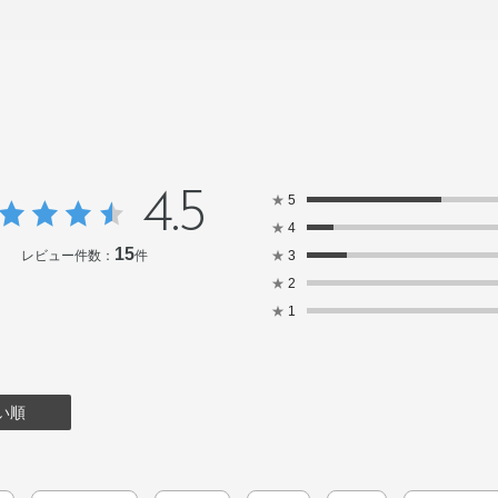
4.5
★
5
★
4
15
レビュー件数：
件
★
3
★
2
★
1
い順