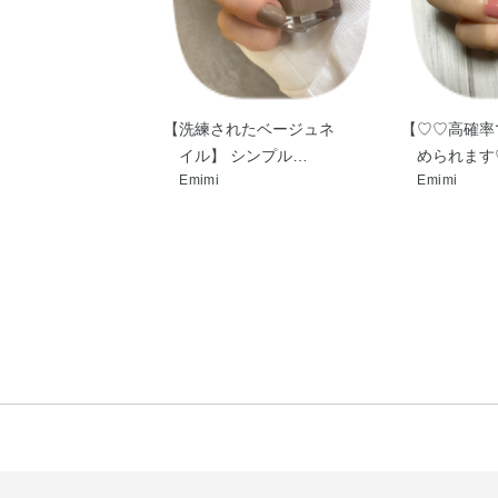
【洗練されたベージュネ
【♡♡高確率
イル】 シンプル…
められます
Emimi
Emimi