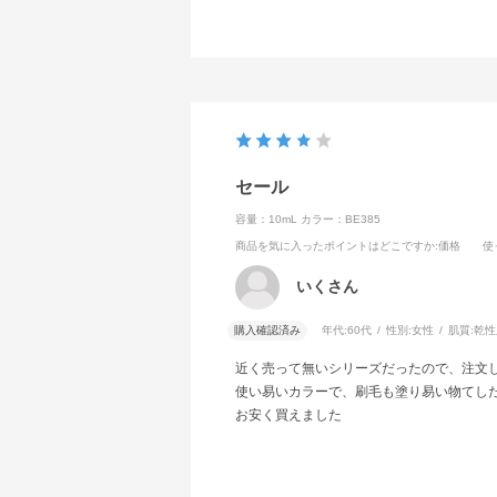
セール
容量：10mL
カラー：BE385
商品を気に入ったポイントはどこですか
:価格
使
いくさん
購入確認済み
年代:
60代
性別:
女性
肌質:
乾性
近く売って無いシリーズだったので、注文
使い易いカラーで、刷毛も塗り易い物てし
お安く買えました