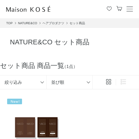
メ
ニ
TOP
NATURE&CO
ヘアプロダクツ
セット商品
ュ
ー
を
NATURE&CO セット商品
開
閉
す
る
セット商品 商品一覧
（1点）
絞り込み
並び順