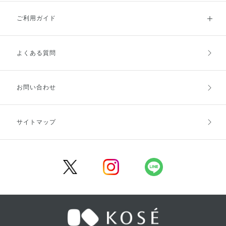
ご利用ガイド
よくある質問
ご利用ガイドトップ
ご注文方法
お支払方法
送料・配送
お問い合わせ
キャンセル・返品・交換
ポイント・クーポン
サイトマップ
定期お届け便
商品レビュー
会員登録