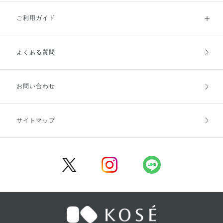
ご利用ガイド
よくある質問
ご利用ガイドトップ
ご注文方法
お支払方法
送料・配送
お問い合わせ
キャンセル・返品・交換
ポイント・クーポン
サイトマップ
定期お届け便
商品レビュー
会員登録