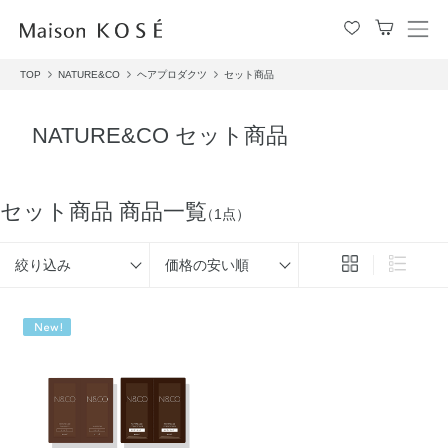
メ
ニ
TOP
NATURE&CO
ヘアプロダクツ
セット商品
ュ
ー
を
NATURE&CO セット商品
開
閉
す
る
セット商品 商品一覧
（1点）
絞り込み
価格の安い順