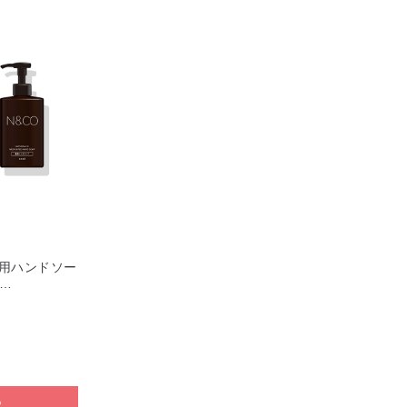
薬用ハンドソー
3…
る