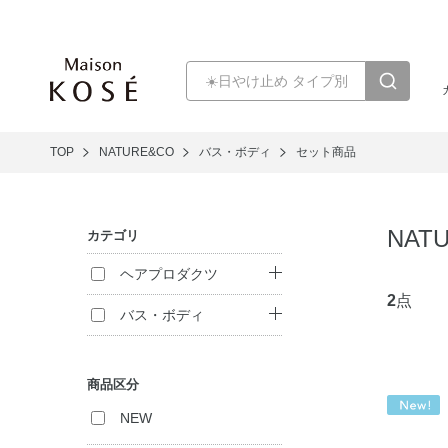
TOP
NATURE&CO
バス・ボディ
セット商品
NAT
カテゴリ
ヘアプロダクツ
2
点
シャンプー
バス・ボディ
ヘアパック・コン
ボディ洗浄料
ディショナー
商品区分
ハンドケア
トリートメント
NEW
（インバス）
セット商品