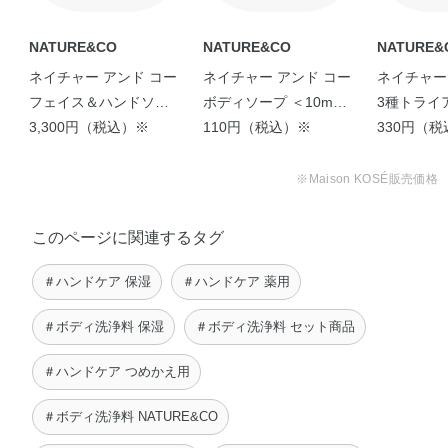
●つめかえの際には、容器の8分目程度まで入れ上部に空間を残して
ください。
※；有効成分 無印；その他の成分
NATURE&CO
NATURE&CO
NATURE&
●他の製品や水を混ぜないでください。
●本製品をつめかえず、このまま使用しないでください。
ネイチャー アンド コー
ネイチャー アンド コー
ネイチャー
フェイス＆ハンドソー
ボディソープ ＜10mL
3種トライ
プ ＜2L つめかえ用＞
3,300円（税込）※
＞
110円（税込）※
330円（
（300mLつめかえボト
ル1個付き）
※Maison KOSÉ販売価格
このページに関連するタグ
＃ハンドケア 保湿
＃ハンドケア 薬用
＃ボディ洗浄料 保湿
＃ボディ洗浄料 セット商品
＃ハンドケア つめかえ用
＃ボディ洗浄料 NATURE&CO