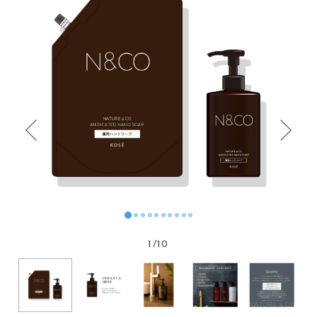
1
/
10