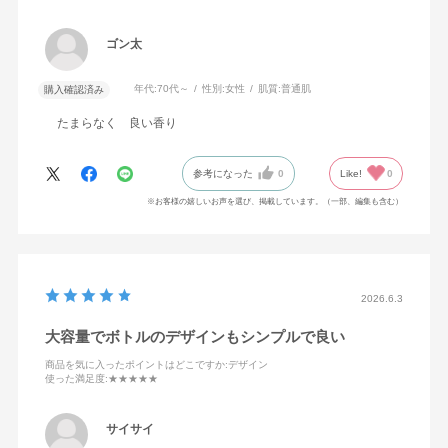
ゴン太
年代:
70代～
性別:
女性
肌質:
普通肌
購入確認済み
たまらなく 良い香り
参考になった
0
Like!
0
※お客様の嬉しいお声を選び、掲載しています。（一部、編集も含む）
2026.6.3
大容量でボトルのデザインもシンプルで良い
商品を気に入ったポイントはどこですか
:デザイン
使った満足度
:★★★★★
サイサイ