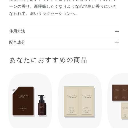
ーンの香り。新呼吸したくなりような心地良い香りにいざ
なわれて、深いリラクゼーションへ。
使用方法
配合成分
使用方法
◆薬用ハンドソープN（つめかえ用）
ネイチャー アンド コー 薬用ハンドソープ容器につめかえ
あなたにおすすめの商品
配合成分；イソプロピルメチルフェノール
、グリチルリ
※
てご使用ください。適量を手にとり、水またはぬるま湯で
チン酸ジカリウム
、
※
泡立てて洗い、そのあとよく洗い流してください。
精製水、プロピレングリコール、ラウリン酸、トリエタノ
ールアミン、ヤシ油脂肪酸モノエタノールアミド、2－ア
使用上の注意
ルキル－N－カルボキシメチル－N－ヒドロキシエチルイミ
ダゾリニウムベタイン、N－ヤシ油脂肪酸アシルグリシン
●必ず、空のネイチャー アンド コー 薬用ハンドソープ 専用容器につ
カリウム液、ヒドロキシプロピルメチルセルロース、ミリ
めかえてください。
スチン酸、ヤシ油脂肪酸トリエタノールアミン液、ヤシ油
●つめかえる前に、ポンプ、空容器の内側は洗わずにそのままご使用
脂肪酸メチルタウリンナトリウム、フェノキシエタノー
ください。万一、洗った場合は、必ずよく乾かしてからつめかえ
ル、メチルパラベン、香料
てください。