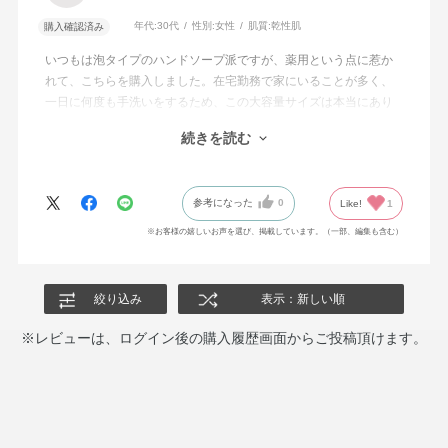
年代:
30代
性別:
女性
肌質:
乾性肌
購入確認済み
いつもは泡タイプのハンドソープ派ですが、薬用という点に惹か
れて、こちらを購入しました。在宅勤務で家にいることが多く、
一日に何度も手洗いをするため、この大容量サイズは本当にあり
がたいです。リラックス効果のありそうなさわやかな香りも、と
続きを読む
ても気に入っています。
また、付属のボトルがシンプルなデザインなので、洗面所に置く
だけで生活感が抑えられ、おしゃれに見えるのも嬉しいポイント
参考になった
0
Like!
1
です。
※お客様の嬉しいお声を選び、掲載しています。（一部、編集も含む）
絞り込み
表示：新しい順
※レビューは、ログイン後の購入履歴画面からご投稿頂けます。