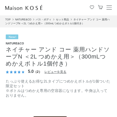
メ
ニ
TOP
NATURE&CO
バス・ボディ
セット商品
ネイチャー アンド コー 薬用ハ
ュ
ンドソープN ＜2L つめかえ用＞（300mLつめかえボトル1個付き）
ー
を
開
閉
NATURE&CO
ネイチャー アンド コー 薬用ハンドソ
す
る
ープN ＜2L つめかえ用＞（300mLつ
めかえボトル1個付き）
5.0
（2）
レビューを見る
たっぷり使えるお得な2Lタイプにつめかえボトルが1個ついた
限定セット
※ボトルはつめかえ専用の空容器になります。中身は入って
おりません。