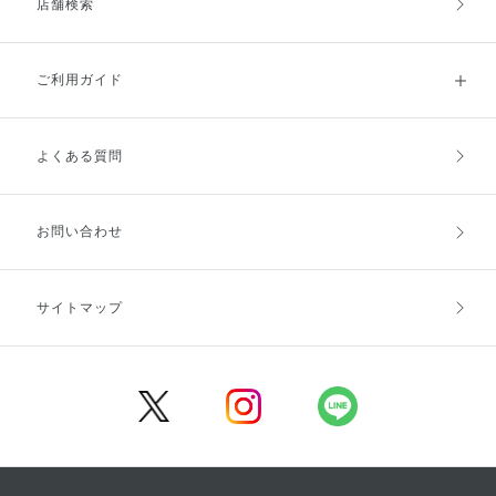
店舗検索
ご利用ガイド
よくある質問
ご利用ガイドトップ
ご注文方法
お支払方法
送料・配送
お問い合わせ
キャンセル・返品・交換
ポイント・クーポン
サイトマップ
定期お届け便
商品レビュー
会員登録