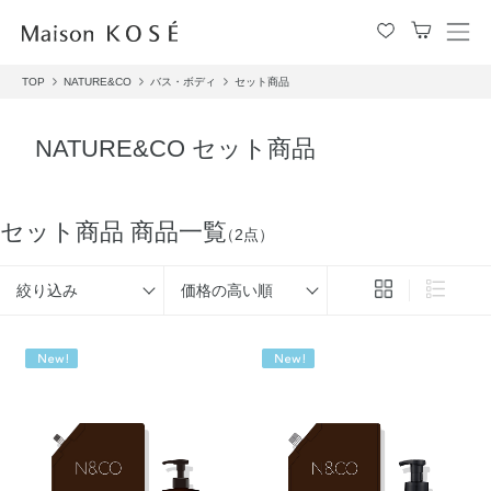
メ
ニ
TOP
NATURE&CO
バス・ボディ
セット商品
ュ
ー
を
NATURE&CO セット商品
開
閉
す
る
セット商品 商品一覧
（2点）
絞り込み
価格の高い順