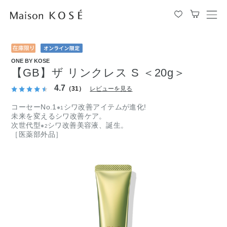
メ
ニ
ュ
ー
を
ONE BY KOSE
開
【GB】ザ リンクレス S ＜20g＞
閉
す
4.7
（31）
レビューを見る
る
コーセーNo.1
シワ改善アイテムが進化!
※1
未来を変えるシワ改善ケア。
次世代型
シワ改善美容液、誕生。
※2
［医薬部外品］