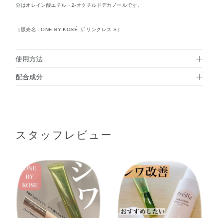
分はオレイン酸エチル・2-オクチルドデカノールです。
［販売名：ONE BY KOSÉ ザ リンクレス S］
使用方法
配合成分
使用方法
ナイアシンアミド
、 精製水、1，3－ブチレングリコー
※
●朝・夜のお手入れの最後にお使いください。
ル、濃グリセリン、トリ2－エチルヘキサン酸グリセリ
※クリームをお使いのかたは、そのあとに本品をお使いください。
●目もと・口もとなど、シワが気になる部分に適量をなじませます。
ル、硬化油、水素添加大豆リン脂質、オレイン酸オレイ
片方の目もとで、米粒1個分が目安です。
スタッフレビュー
ル、グリコシルトレハロース・水添デンプン分解物混合溶
液、重質流動イソパラフィン、セトステアリルアルコー
よくあるご質問
ル、オレイン酸フィトステリル、スクワラン、N－ラウロ
Q.『 ワンバイコーセー』の商品を複数品併用する場合、ど
イル－L－グルタミン酸ジ（コレステリル・ベヘニル・オ
のような使用順番になりますか？
クチルドデシル）、エタノール、ベヘニルアルコール、メ
A. 商品の使用順は
こちら >>
チルポリシロキサン、N－アセチル－L－ヒドロキシプロリ
ン、d－δ－トコフェロール、アスタキサンチンH、ゲット
ウ葉エキス、コメ胚芽油、トコフェロールニコチン酸エス