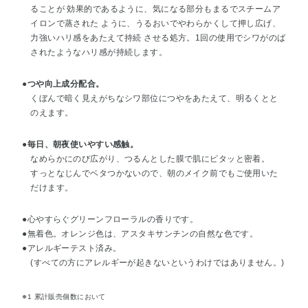
ることが 効果的であるように、気になる部分もまるでスチームア
イロンで蒸された ように、うるおいでやわらかくして押し広げ、
力強いハリ感をあたえて持続 させる処方。1回の使用でシワがのば
されたようなハリ感が持続します。
●つや向上成分配合。
くぼんで暗く見えがちなシワ部位につやをあたえて、明るくとと
のえます。
●毎日、朝夜使いやすい感触。
なめらかにのび広がり、つるんとした膜で肌にピタッと密着。
すっとなじんでベタつかないので、朝のメイク前でもご使用いた
だけます。
●心やすらぐグリーンフローラルの香りです。
●無着色。オレンジ色は、アスタキサンチンの自然な色です。
●アレルギーテスト済み。
(すべての方にアレルギーが起きないというわけではありません。)
※1 累計販売個数において