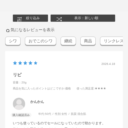
絞り込み
表示：新しい順
気になるレビューを表示
シワ
おでこのシワ
継続
商品
リンクレス
2026.4.18
リピ
容量：20g
商品を気に入ったポイントはどこですか
:価格
使った満足度
:★★★★
かんかん
年代:
50代
性別:
女性
肌質:
混合肌
購入確認済み
いつも使っているのでセールになっていたので助かります。