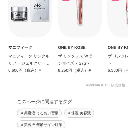
未来を変えるシワ改善ケ
ア ザ リンクレス …
fumi
マニフィーク
ONE BY KOSE
ONE BY K
マニフィーク リンクル
ザ リンクレス W ラー
ザ リンクレ
リフト ジェルクリーム
ジサイズ ＜27g＞
＞
＋ マイクロパッチ HA
6,600円（税込）※
8,250円（税込）※
6,380円
＜3回分＞ セット
※Maison KOSÉ販売価格
このページに関連するタグ
＃美容液 うるおい習慣
＃保湿 美容液
＃美容液 年齢サイン対策