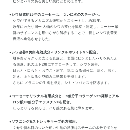
ピンとハリのある美しい肌にととのえます。
●シワ研究約25年のコーセーは、ついに次のステージへ。
シワができるメカニズム研究からスタートし、約25年。
数年にわたり同一 人物のシワの変化を観察・測定し、コーセー最
新のサイエンスを用いながら解析することで、新しいシワ改善美
容液へ進化させました。
●シワ改善&美白有効成分＜リンクルホワイトN＞配合。
肌を奥からグッと支える真皮と、表面にピンとしたハリをあたえ
る表皮、肌の上下2層にアプローチして、シワを改善。
目もと・口もと・おでこ・眉間、気に なる部分に、深く、深く、
効き、あらゆるシワ悩みに効果を発揮します。
さらに メラニンの生成を抑え、シミ・ソバカスを防ぎます。
●コーセーオリジナル有用成分
と、<低分子コラーゲン><発酵ヒアル
ロン酸><低分子エラスチン>を配合。
しっとりうるおわせ、ハリ感のある肌に導きます。
●ソフニング&ストレッチキープ処方採用。
くせや折れ目のついた硬い生地の洋服はスチームの水分で湿らせ