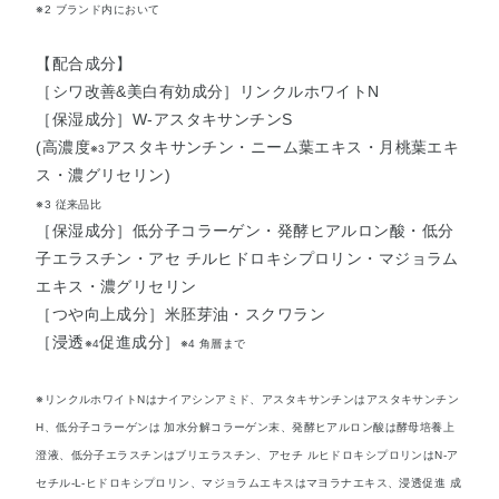
※2 ブランド内において
【配合成分】
［シワ改善&美白有効成分］リンクルホワイトN
［保湿成分］W-アスタキサンチンS
(高濃度
アスタキサンチン・ニーム葉エキス・月桃葉エキ
※3
ス・濃グリセリン)
※3 従来品比
［保湿成分］低分子コラーゲン・発酵ヒアルロン酸・低分
子エラスチン・アセ チルヒドロキシプロリン・マジョラム
エキス・濃グリセリン
［つや向上成分］米胚芽油・スクワラン
［浸透
促進成分］
※4
※4 角層まで
※リンクルホワイトNはナイアシンアミド、アスタキサンチンはアスタキサンチン
H、低分子コラーゲンは 加水分解コラーゲン末、発酵ヒアルロン酸は酵母培養上
澄液、低分子エラスチンはブリエラスチン、アセチ ルヒドロキシプロリンはN-ア
セチル-L-ヒドロキシプロリン、マジョラムエキスはマヨラナエキス、浸透促進 成