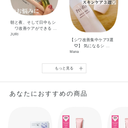
使用上の注意
テル、ニーム葉エキス、ブリエラスチン、マヨラナエキ
●ご使用後は、キャップをきちんとしめてください。
ス、メドウフォーム油、加水分解コラーゲン末、酵母培養
●高温の場所や、日のあたる場所に置かないでください。
上澄液、天然ビタミンE、2－オクチルドデカノール、N－
朝と夜、そして日中もシ
ワ改善ケアができる …
ステアロイル－N－メチルタウリンナトリウム、アクリル
JURI
酸ナトリウム・アクリロイルジメチルタウリン酸ナトリウ
【シワ改善集中ケア3選
ム共重合体／イソヘキサデカン／ポリソルベート80、オレ
♡】 気になるシ …
イン酸エチル、カルボキシビニルポリマー、トリ（カプリ
Mana
ル・カプリン酸）グリセリル、トリイソステアリン酸トリ
メチロールプロパン、メチルフェニルポリシロキサン、モ
もっと見る
ノオレイン酸ソルビタン、水酸化ナトリウム、フェノキシ
エタノール、メチルパラベン、香料
あなたにおすすめの商品
※；有効成分 無印；その他の成分