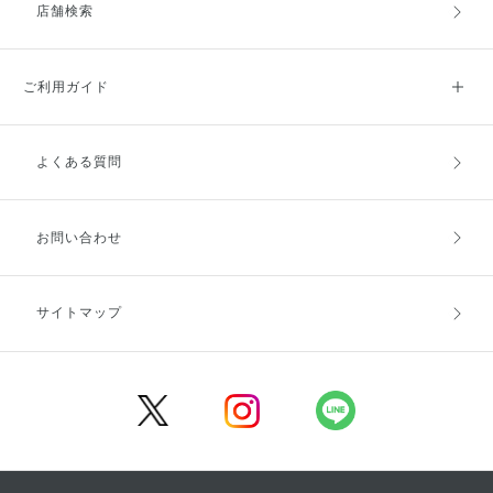
店舗検索
ご利用ガイド
よくある質問
ご利用ガイドトップ
ご注文方法
お支払方法
送料・配送
お問い合わせ
キャンセル・返品・交換
ポイント・クーポン
サイトマップ
定期お届け便
商品レビュー
会員登録