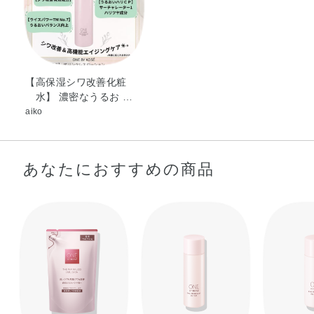
カノール、N－ラウロイル－L－グルタミン酸ジ（フィトス
テリル・2－オクチルドデシル）、アクリル酸・メタクリ
ル酸アルキル共重合体、イソプロパノール、エデト酸二ナ
トリウム、キサンタンガム、コレステロール、ジプロピレ
ングリコール、トリイソステアリン酸トリメチロールプロ
【高保湿シワ改善化粧
水】 濃密なうるお …
パン、メチルポリシロキサン、塩化アルキルトリメチルア
aiko
ンモニウム、水酸化ナトリウム、水素添加大豆リン脂質、
無水エタノール、フェノキシエタノール、メチルパラベ
ン、香料、カラメル
あなたにおすすめの商品
※；有効成分 無印；その他の成分