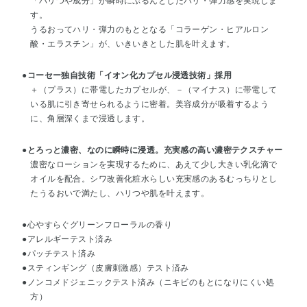
「ハリつや成分」が瞬時にぷるんとしたハリ・弾力感を実現しま
す。
うるおってハリ・弾力のもととなる「コラーゲン・ヒアルロン
酸・エラスチン」が、いきいきとした肌を叶えます。
●コーセー独自技術「イオン化カプセル浸透技術」採用
＋（プラス）に帯電したカプセルが、－（マイナス）に帯電して
いる肌に引き寄せられるように密着。美容成分が吸着するよう
に、角層深くまで浸透します。
●とろっと濃密、なのに瞬時に浸透。充実感の高い濃密テクスチャー
濃密なローションを実現するために、あえて少し大きい乳化滴で
オイルを配合。シワ改善化粧水らしい充実感のあるむっちりとし
たうるおいで満たし、ハリつや肌を叶えます。
●心やすらぐグリーンフローラルの香り
●アレルギーテスト済み
●パッチテスト済み
●スティンギング（皮膚刺激感）テスト済み
●ノンコメドジェニックテスト済み（ニキビのもとになりにくい処
方）