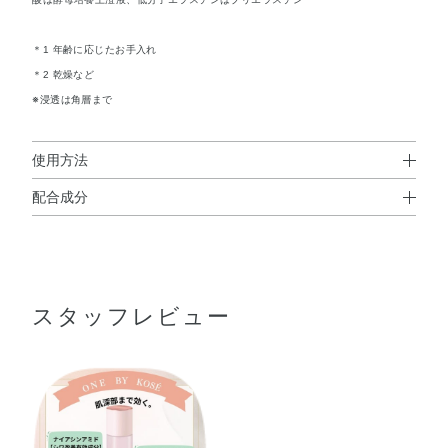
＊1 年齢に応じたお手入れ
＊2 乾燥など
※浸透は角層まで
使用方法
配合成分
使用方法
配合成分；ナイアシンアミド
、
※
洗顔後、手のひらまたはコットンに500円玉くらいの量を
精製水、1，3－ブチレングリコール、エタノール、濃グリ
とり、肌にていねいになじませます。
セリン、ポリオキシエチレングリセリン（26E．O．）、
スタッフレビュー
ライスパワーNo．7－A（米発酵エキスNo．7－A）、ポリ
よくあるご質問
オキシエチレン・メチルポリシロキサン共重合体、L－テ
Q.『 ワンバイコーセー』の商品を複数品併用する場合、どのような
アニン、d－δ－トコフェロール、トランス－レスベラトロ
使用順番になりますか？
A. 商品の使用順は
こちら >>
ール、ブッチャーブルームエキス、ブリエラスチン、ワレ
モコウエキス、加水分解コラーゲン末、加水分解ヒアルロ
ン酸、酵母培養上澄液、天然ビタミンE、2－オクチルドデ