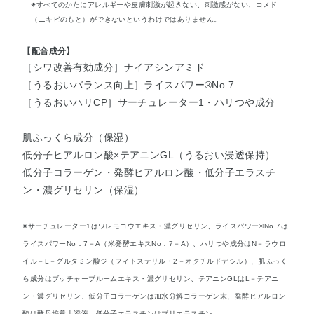
※すべてのかたにアレルギーや皮膚刺激が起きない、刺激感がない、コメド
（ニキビのもと）ができないというわけではありません。
【配合成分】
［シワ改善有効成分］ナイアシンアミド
［うるおいバランス向上］ライスパワー®No.7
［うるおいハリCP］サーチュレーター1・ハリつや成分
肌ふっくら成分（保湿）
低分子ヒアルロン酸×テアニンGL（うるおい浸透保持）
低分子コラーゲン・発酵ヒアルロン酸・低分子エラスチ
ン・濃グリセリン（保湿）
※サーチュレーター1はワレモコウエキス・濃グリセリン、ライスパワー®No.7は
ライスパワーNo．7－A（米発酵エキスNo．7－A）、ハリつや成分はN－ラウロ
イル－L－グルタミン酸ジ（フィトステリル・2－オクチルドデシル）、肌ふっく
ら成分はブッチャーブルームエキス・濃グリセリン、テアニンGLはL－テアニ
ン・濃グリセリン、低分子コラーゲンは加水分解コラーゲン末、発酵ヒアルロン
酸は酵母培養上澄液、低分子エラスチンはブリエラスチン