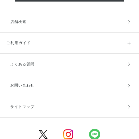
店舗検索
ご利用ガイド
よくある質問
ご利用ガイドトップ
ご注文方法
お支払方法
送料・配送
お問い合わせ
キャンセル・返品・交換
ポイント・クーポン
サイトマップ
定期お届け便
商品レビュー