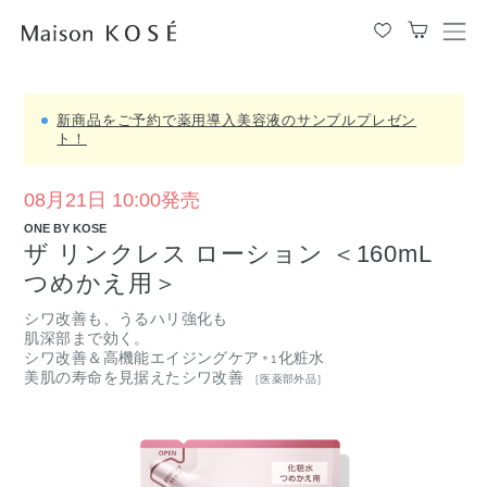
メ
ニ
ュ
ー
を
新商品をご予約で薬用導入美容液のサンプルプレゼン
開
ト！
閉
す
る
08月21日 10:00発売
ONE BY KOSE
ザ リンクレス ローション ＜160mL
つめかえ用＞
シワ改善も、うるハリ強化も
肌深部まで効く。
シワ改善＆高機能エイジングケア
化粧水
＊1
美肌の寿命を見据えたシワ改善
［医薬部外品］