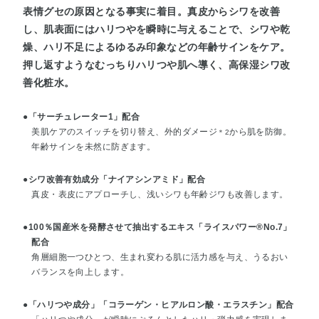
表情グセの原因となる事実に着目。真皮からシワを改善
し、肌表面にはハリつやを瞬時に与えることで、シワや乾
燥、ハリ不足によるゆるみ印象などの年齢サインをケア。
押し返すようなむっちりハリつや肌へ導く、高保湿シワ改
善化粧水。
●「サーチュレーター1」配合
美肌ケアのスイッチを切り替え、外的ダメージ
から肌を防御。
＊2
年齢サインを未然に防ぎます。
●シワ改善有効成分「ナイアシンアミド」配合
真皮・表皮にアプローチし、浅いシワも年齢ジワも改善します。
●100％国産米を発酵させて抽出するエキス「ライスパワー®No.7」
配合
角層細胞一つひとつ、生まれ変わる肌に活力感を与え、うるおい
バランスを向上します。
●「ハリつや成分」「コラーゲン・ヒアルロン酸・エラスチン」配合