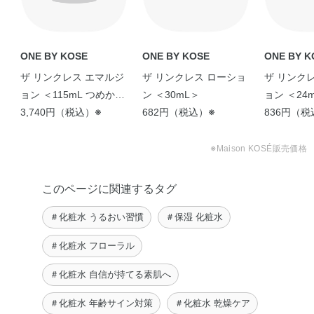
ONE BY KOSE
ONE BY KOSE
ONE BY K
ザ リンクレス エマルジ
ザ リンクレス ローショ
ザ リンク
ョン ＜115mL つめかえ
ン ＜30mL＞
ョン ＜24
用＞
3,740円（税込）※
682円（税込）※
836円（税
※Maison KOSÉ販売価格
このページに関連するタグ
＃化粧水 うるおい習慣
＃保湿 化粧水
＃化粧水 フローラル
＃化粧水 自信が持てる素肌へ
＃化粧水 年齢サイン対策
＃化粧水 乾燥ケア