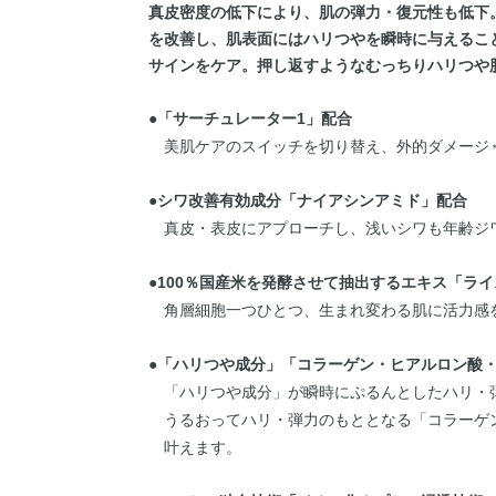
真皮密度の低下により、肌の弾力・復元性も低下
を改善し、肌表面にはハリつやを瞬時に与えるこ
サインをケア。押し返すようなむっちりハリつや
●「サーチュレーター1」配合
美肌ケアのスイッチを切り替え、外的ダメージ
●シワ改善有効成分「ナイアシンアミド」配合
真皮・表皮にアプローチし、浅いシワも年齢ジ
●100％国産米を発酵させて抽出するエキス「ライス
角層細胞一つひとつ、生まれ変わる肌に活力感
●「ハリつや成分」「コラーゲン・ヒアルロン酸
「ハリつや成分」が瞬時にぷるんとしたハリ・
うるおってハリ・弾力のもととなる「コラーゲ
叶えます。