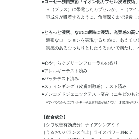
●コーセー独自技術「イオン化カプセル浸透技術
＋（プラス）に帯電したカプセルが、－（マイ
容成分が吸着するように、角層深くまで浸透し
●とろっと濃密、なのに瞬時に浸透。充実感の高
濃密なローションを実現するために、あえて少
実感のあるむっちりとしたうるおいで満たし、
●心やすらぐグリーンフローラルの香り
●アレルギーテスト済み
●パッチテスト済み
●スティンギング（皮膚刺激感）テスト済み
●ノンコメドジェニックテスト済み（ニキビのも
※すべてのかたにアレルギーや皮膚刺激が起きない、刺激感がない
【配合成分】
［シワ改善有効成分］ナイアシンアミド
［うるおいバランス向上］ライスパワー®No.7