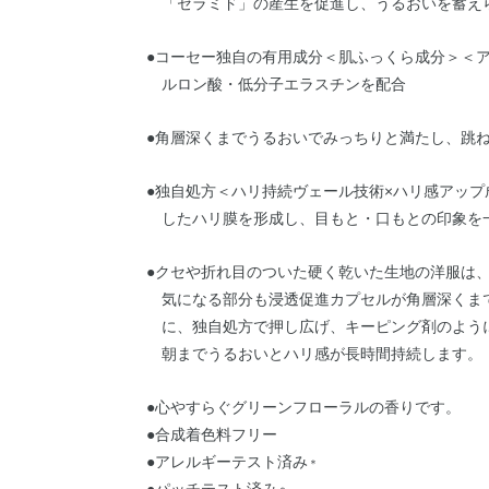
「セラミド」の産生を促進し、うるおいを蓄え
●コーセー独自の有用成分＜肌ふっくら成分＞＜
ルロン酸・低分子エラスチンを配合
●角層深くまでうるおいでみっちりと満たし、跳
●独自処方＜ハリ持続ヴェール技術×ハリ感アッ
したハリ膜を形成し、目もと・口もとの印象を
●クセや折れ目のついた硬く乾いた生地の洋服は
気になる部分も浸透促進カプセルが角層深くま
に、独自処方で押し広げ、キーピング剤のよう
朝までうるおいとハリ感が長時間持続します。
●心やすらぐグリーンフローラルの香りです。
●合成着色料フリー
●アレルギーテスト済み
＊
●パッチテスト済み