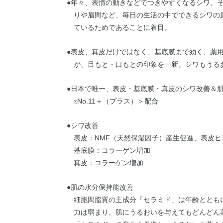
●年々、表情の動きなどでつきやすくなるシワ。
りや眉間など、毎日の生活の中でできるシワの
ているためであることに着目。
●表皮、真皮だけではなく、基底膜まで効く、薬
が、目もと・口もとの印象を一新。シワもうる
●日本で唯一、表皮・基底膜・真皮のシワ改善＆
No.11＋（プラス）＞配合
®
●シワ改善
表皮：NMF（天然保湿因子）産生促進、表皮
基底膜：コラーゲン増加
真皮：コラーゲン増加
●肌の水分保持能改善
細胞間脂質の主成分「セラミド」は年齢ととも
力は弱まり、肌にうるおいを与えてもどんどん