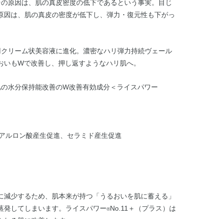
その原因は、肌の真皮密度の低下であるという事実。目じ
原因は、肌の真皮の密度が低下し、弾力・復元性も下がっ
用クリーム状美容液に進化。濃密なハリ弾力持続ヴェール
おいもWで改善し、押し返すようなハリ肌へ。
肌の水分保持能改善のW改善有効成分＜ライスパワー
ヒアルロン酸産生促進、セラミド産生促進
に減少するため、肌本来が持つ「うるおいを肌に蓄える」
蒸発してしまいます。ライスパワー
No.11＋（プラス）は
®