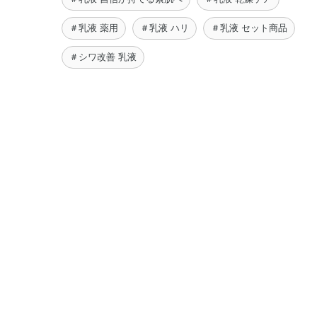
＃乳液 薬用
＃乳液 ハリ
＃乳液 セット商品
＃シワ改善 乳液