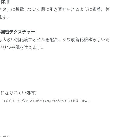
」採用
ナス）に帯電している肌に引き寄せられるように密着。美
ます。
い濃密テクスチャー
し大きい乳化滴でオイルを配合。シワ改善化粧水らしい充
ハリつや肌を叶えます。
とになりにくい処方）
、コメド（ニキビのもと）ができないというわけではありません。