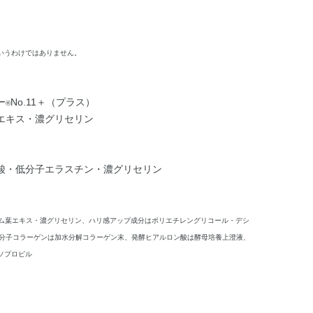
いうわけではありません。
ー
No.11＋（プラス）
®
エキス・濃グリセリン
酸・低分子エラスチン・濃グリセリン
ーム葉エキス・濃グリセリン、ハリ感アップ成分はポリエチレングリコール・デシ
低分子コラーゲンは加水分解コラーゲン末、発酵ヒアルロン酸は酵母培養上澄液、
ソプロピル