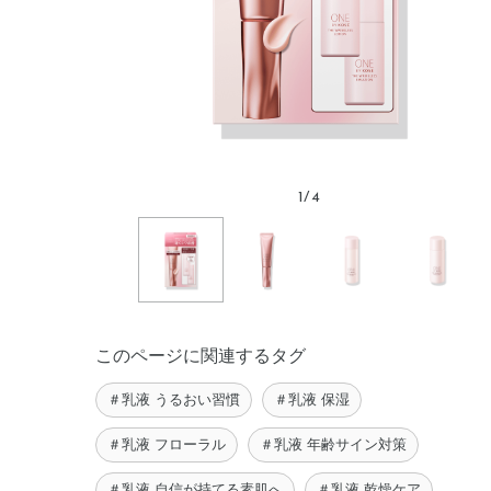
1
/
4
このページに関連するタグ
＃乳液 うるおい習慣
＃乳液 保湿
＃乳液 フローラル
＃乳液 年齢サイン対策
＃乳液 自信が持てる素肌へ
＃乳液 乾燥ケア