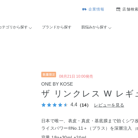
企業情報
店舗検
カテゴリから探す
ブランドから探す
肌悩みから探す
08月21日 10:00発売
ONE BY KOSE
ザ リンクレス W レ
4.4
（14）
レビューを見る
日本で唯一、表皮・真皮・基底膜まで効くシワ
ライスパワー®No.11＋（プラス）を深層注入
［
容量 18g+30mL+24mL