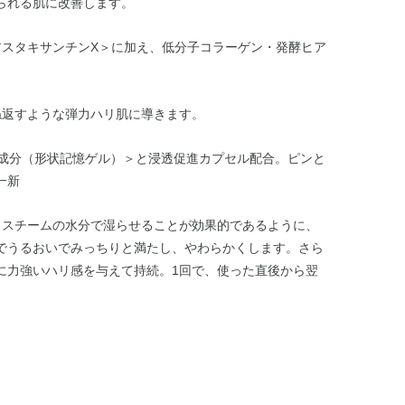
られる肌に改善します。
アスタキサンチンX＞に加え、低分子コラーゲン・発酵ヒア
ね返すような弾力ハリ肌に導きます。
プ成分（形状記憶ゲル）＞と浸透促進カプセル配合。ピンと
一新
、スチームの水分で湿らせることが効果的であるように、
でうるおいでみっちりと満たし、やわらかくします。さら
に力強いハリ感を与えて持続。1回で、使った直後から翌