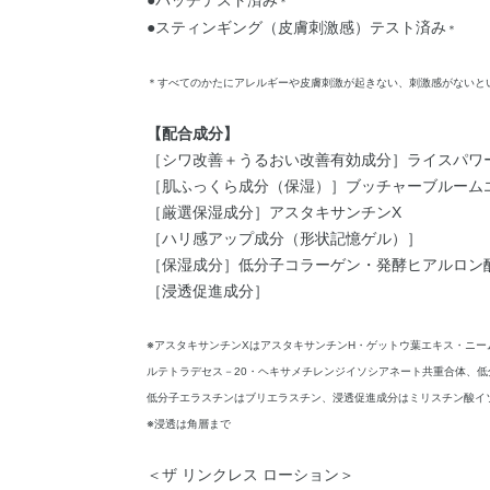
＊
●スティンギング（皮膚刺激感）テスト済み
＊
＊すべてのかたにアレルギーや皮膚刺激が起きない、刺激感がないと
【配合成分】
［シワ改善＋うるおい改善有効成分］ライスパワ
［肌ふっくら成分（保湿）］ブッチャーブルーム
［厳選保湿成分］アスタキサンチンX
［ハリ感アップ成分（形状記憶ゲル）］
［保湿成分］低分子コラーゲン・発酵ヒアルロン
［浸透促進成分］
※アスタキサンチンXはアスタキサンチンH・ゲットウ葉エキス・ニ
ルテトラデセス－20・ヘキサメチレンジイソシアネート共重合体、
低分子エラスチンはブリエラスチン、浸透促進成分はミリスチン酸イ
※浸透は角層まで
＜ザ リンクレス ローション＞