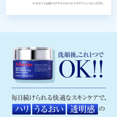
※ セラミドは[N-ステアロイルジヒドロスフィンゴシン]です。