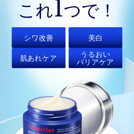
1
これ
つで！
シワ改善
美白
うるおい
肌あれケア
バリアケア