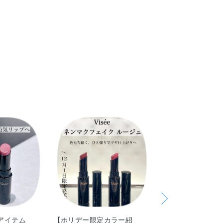
リグリセリル－10・（ビニルピロリドン／ヘキサデセン）
フェニルジメチコン・トリイソステアリン酸ポリグリセリ
こすりあわせたりせずお待ちください。
チル・合成ワックス・ジメチコン・フェニルトリメチコ
のご使用をおすすめします。
フェロール・ヒアルロン酸Na・BHT・（エイコセン／ビ
すが、品質に問題はありません。
ピレン）コポリマー・アルミナ・カルナウバロウ・キャン
カ・ジメチルシリル化シリカ・スクワラン・ハイドロゲン
赤202
アイテム
【ホリデー限定カラー紹
【ネンマクフェイ