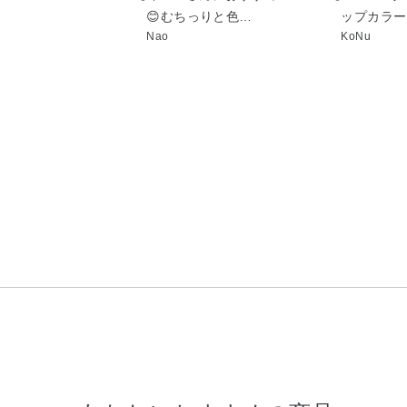
😊むちっりと色…
ップカラー
Nao
KoNu