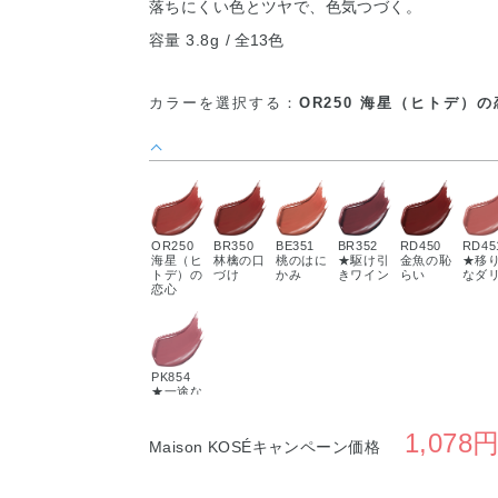
落ちにくい色とツヤで、色気つづく。
容量 3.8g
全13色
カラーを選択する：
OR250 海星（ヒトデ）
OR250
BR350
BE351
BR352
RD450
RD45
海星（ヒ
林檎の口
桃のはに
★駆け引
金魚の恥
★移
トデ）の
づけ
かみ
きワイン
らい
なダ
恋心
PK854
★一途な
ピオニー
1,078
Maison KOSÉキャンペーン価格