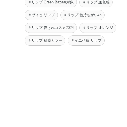
＃リップ Green Bazaar対象
＃リップ 血色感
＃ヴィセ リップ
＃リップ 色持ちがいい
＃リップ 愛されコスメ2024
＃リップ オレンジ
＃リップ 粘膜カラー
＃イエベ秋 リップ