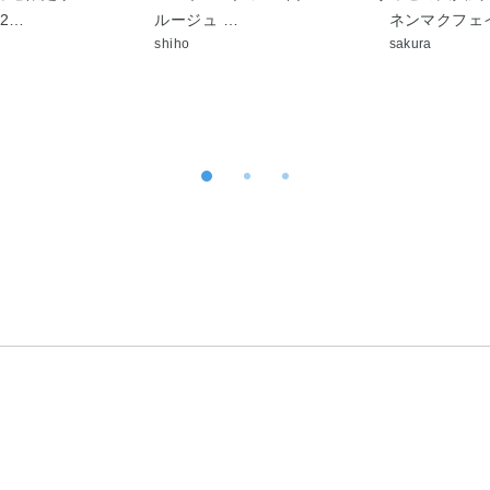
2…
ルージュ …
ネンマクフェ
shiho
sakura