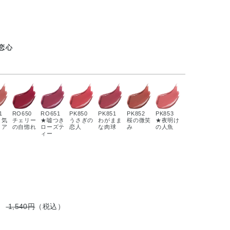
の恋心
1
RO650
RO651
PK850
PK851
PK852
PK853
り気
チェリー
★嘘つき
うさぎの
わがまま
桜の微笑
★夜明け
リア
の自惚れ
ローズテ
恋人
な肉球
み
の人魚
ィー
円
1,540円
（税込）