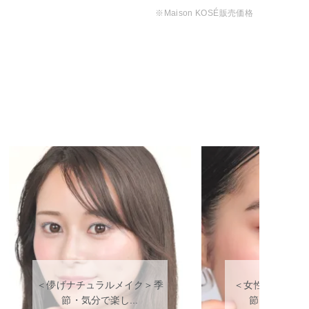
※Maison KOSÉ販売価格
＜儚げナチュラルメイク＞季
＜女性向けツヤ
節・気分で楽し...
節・気分で楽し