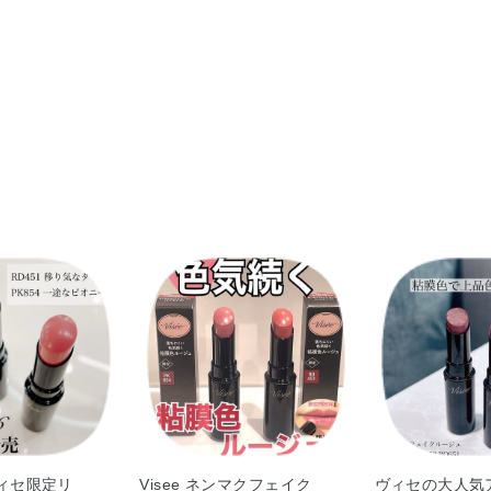
ジフェニルジメチコン・デカエチルヘキサン酸ポ
●5mmくらいくり出してお使いください。
コポリマー・イソドデカン・トリメチルシロキシ
●唇に定着するまで（60秒くらい）、飲食や唇を
ル－2・テトラエチルヘキサン酸ペンタエリスリ
※落とすときはポイントメイクアップリムーバー
ン・イソステアリン酸デキストリン・DPG・トコ
※製法上、口紅の表面にむらが出る場合がありま
ニルピロリドン）コポリマー・（エチレン／プロ
デリラロウ・キャンデリラロウエステルズ・シリ
ジメチコン・炭酸Ca・酸化チタン・酸化鉄・黄4・
ヴィセ限定リ
Visee ネンマクフェイク
ヴィセの大人気