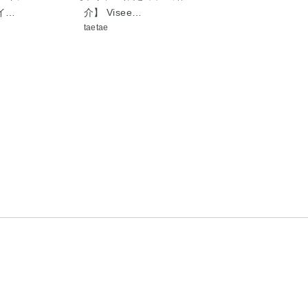
イ…
介】 Visee…
ージュ 限定色
taetae
aiko