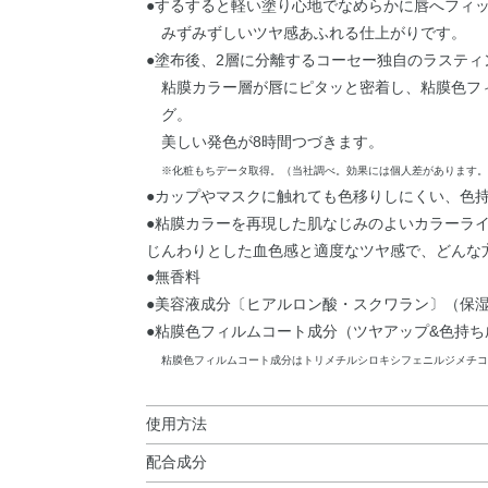
●するすると軽い塗り心地でなめらかに唇へフィ
みずみずしいツヤ感あふれる仕上がりです。
●塗布後、2層に分離するコーセー独自のラスティ
粘膜カラー層が唇にピタッと密着し、粘膜色フ
グ。
美しい発色が8時間つづきます。
※化粧もちデータ取得。（当社調べ。効果には個人差があります。
●カップやマスクに触れても色移りしにくい、色
●粘膜カラーを再現した肌なじみのよいカラーラ
じんわりとした血色感と適度なツヤ感で、どんな
●無香料
●美容液成分〔ヒアルロン酸・スクワラン〕（保
●粘膜色フィルムコート成分（ツヤアップ&色持ち
粘膜色フィルムコート成分はトリメチルシロキシフェニルジメチコ
使用方法
配合成分
使用方法