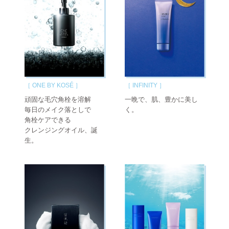
［ ONE BY KOSÉ ］
［ INFINITY ］
頑固な毛穴角栓を溶解
一晩で、肌、豊かに美し
毎日のメイク落としで
く。
角栓ケアできる
クレンジングオイル、誕
生。