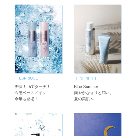
［ ESPRIQUE ］
［ INFINITY ］
爽快！ -5℃タッチ！
Blue Summer
冷感ベースメイク、
爽やかな香りと潤い。
今年も登場！
夏の美肌へ