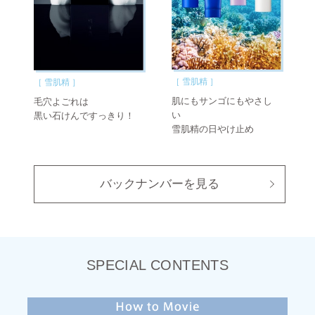
［ 雪肌精 ］
［ 雪肌精 ］
肌にもサンゴにもやさし
毛穴よごれは
い
黒い石けんですっきり！
雪肌精の日やけ止め
バックナンバーを見る
SPECIAL CONTENTS