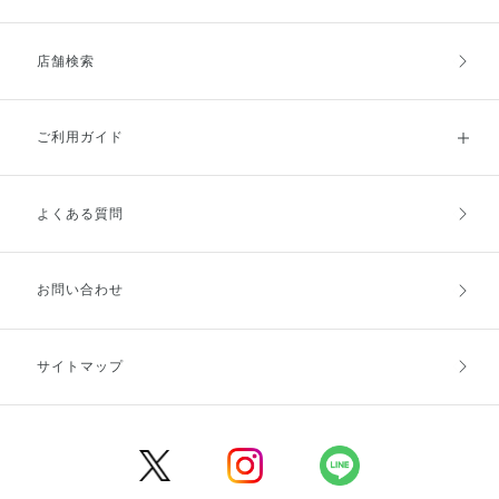
店舗検索
ご利用ガイド
よくある質問
ご利用ガイドトップ
ご注文方法
お支払方法
送料・配送
お問い合わせ
キャンセル・返品・交換
ポイント・クーポン
サイトマップ
定期お届け便
商品レビュー