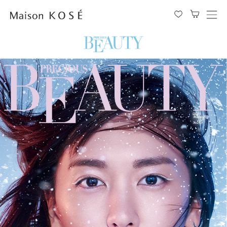
メ
ニ
ュ
ー
を
開
閉
す
る