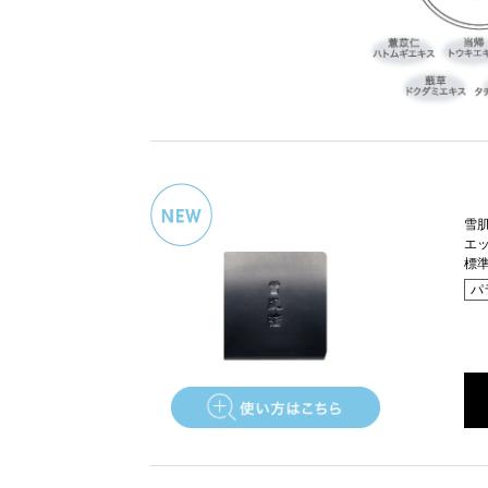
雪
エッ
標準
パ