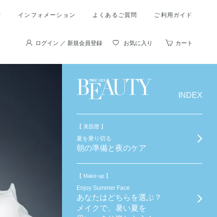
索
インフォメーション
よくあるご質問
ご利用ガイド
ログイン ／ 新規会員登録
お気に入り
カート
INDEX
【 美肌暦 】
夏を乗り切る
朝の準備と夜のケア
【 Make-up 】
Enjoy Summer Face
あなたはどちらを選ぶ？
メイクで、暑い夏を