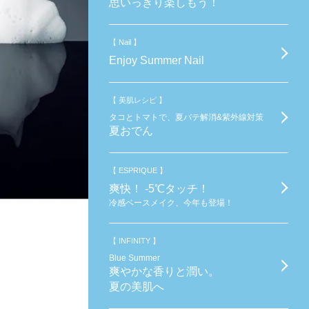
思いっきり楽しもう！
【 Nail 】
Enjoy Summer Nail
【 美肌レシピ 】
タコとトマトで、夏バテ解消&紫外線対策
夏おでん
【 ESPRIQUE 】
爽快！ -5℃タッチ！
冷感ベースメイク、今年も登場！
【 INFINITY 】
Blue Summer
爽やかな香りと潤い。
夏の美肌へ