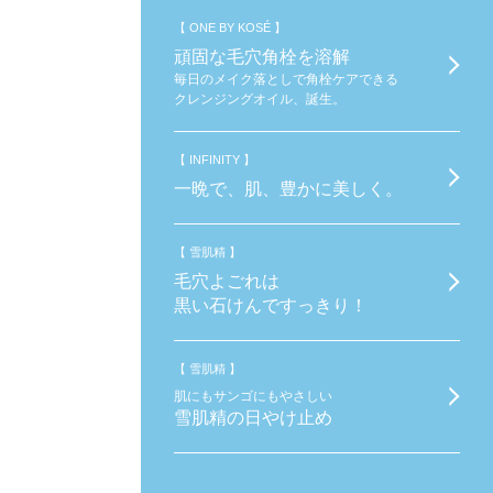
【 ONE BY KOSÉ 】
頑固な毛穴角栓を溶解
毎日のメイク落としで角栓ケアできる
クレンジングオイル、誕生。
【 INFINITY 】
一晩で、肌、豊かに美しく。
【 雪肌精 】
毛穴よごれは
黒い石けんですっきり！
【 雪肌精 】
肌にもサンゴにもやさしい
雪肌精の日やけ止め