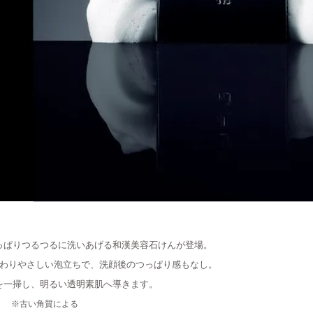
っぱりつるつるに
洗いあげる和漢美容石けんが登場。
わりやさしい泡立ちで、
洗顔後のつっぱり感もなし。
を一掃し、明るい透明素肌へ導きます。
※古い角質による