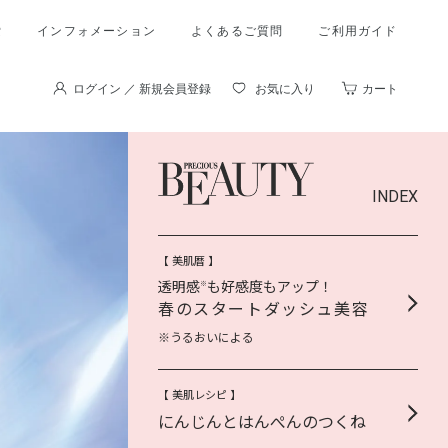
索
インフォメーション
よくあるご質問
ご利用ガイド
ログイン ／ 新規会員登録
お気に入り
カート
INDEX
【 美肌暦 】
透明感
も好感度もアップ！
※
春のスタートダッシュ美容
※うるおいによる
【 美肌レシピ 】
にんじんとはんぺんのつくね