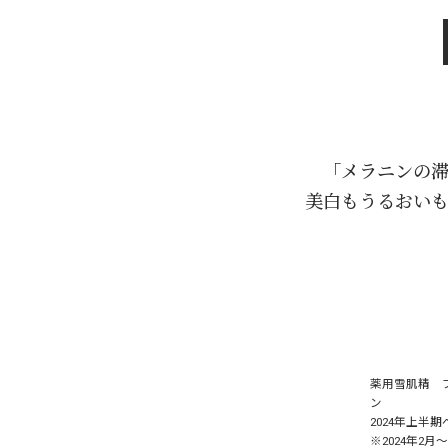
「メラニンの
美白もうるおい
薬用雪肌精 
ン
2024年上半
※2024年2月