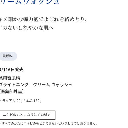
リームウォッシュ
キメ細かな弾力泡でよごれを絡めとり、
のないしなやかな肌へ
※2
洗顔料
3月16日発売
薬用雪肌精
ブライトニング クリーム ウォッシュ
［医薬部外品］
トライアル 20g / 本品 130g
ニキビのもとになりにくい処方
※すべてのかたにニキビのもとができないというわけではありません。