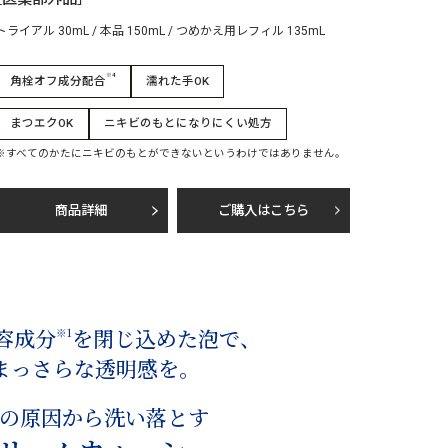
トライアル 30mL / 本品 150mL /
つめかえ用レフィル 135mL
※4
角栓オフ成分配合
濡れた手OK
まつエクOK
ニキビのもとになりにくい処方
※すべてのかたにニキビのもとができないというわけではありません。
商品詳細
ご購入はこちら
容成分
を閉じ込めた泡で、
※1
まっさらな透明感を。
の原因から洗い落とす