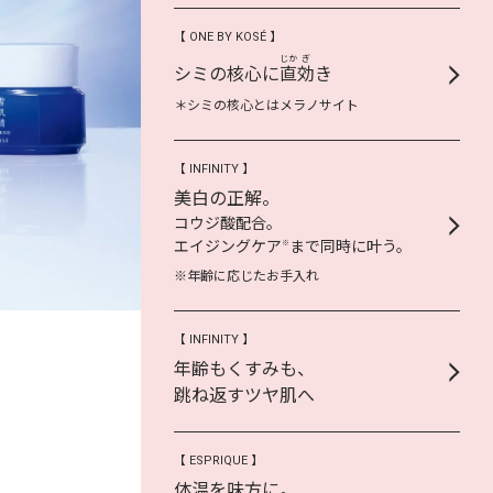
【 ONE BY KOSÉ 】
じか
ぎ
シミの核心に
直
効
き
＊シミの核心とはメラノサイト
【 INFINITY 】
美白の正解。
コウジ酸配合。
エイジングケア
まで同時に叶う。
※
※年齢に応じたお手入れ
【 INFINITY 】
年齢もくすみも、
跳ね返すツヤ肌へ
【 ESPRIQUE 】
体温を味方に。