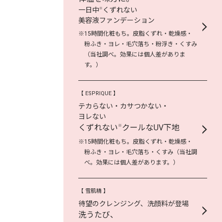
一日中
くずれない
※
美容液ファンデーション
※15時間化粧もち。皮脂くずれ・乾燥感・
粉ふき・ヨレ・毛穴落ち・粉浮き・くすみ
（当社調べ。効果には個人差がありま
す。）
【 ESPRIQUE 】
テカらない・カサつかない・
ヨレない
くずれない
クールなUV下地
※
※15時間化粧もち。皮脂くずれ・乾燥感・
粉ふき・ヨレ・毛穴落ち・くすみ（当社調
べ。効果には個人差があります。）
【 雪肌精 】
待望のクレンジング、洗顔料が登場
洗うたび、