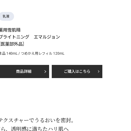
乳液
薬用雪肌精
ブライトニング エマルジョン
［医薬部外品］
本品 140mL / つめかえ用レフィル 120mL
商品詳細
ご購入はこちら
テクスチャーでうるおいを密封。
がら、
透明感に満ちたハリ肌へ