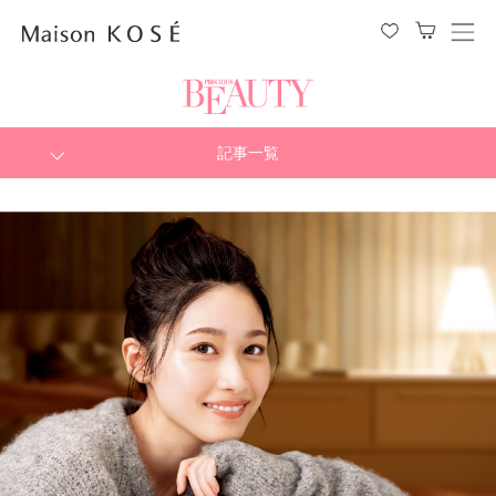
メ
ニ
ュ
ー
を
開
閉
記事一覧
す
る