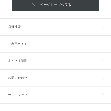
ページトップへ戻る
店舗検索
ご利用ガイド
よくある質問
ご利用ガイドトップ
ご注文方法
お支払方法
送料・配送
お問い合わせ
キャンセル・返品・交換
ポイント・クーポン
サイトマップ