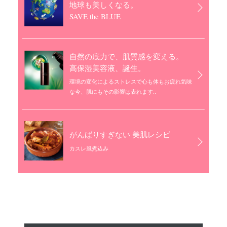
地球も美しくなる。
SAVE the BLUE
自然の底力で、肌質感を変える。
高保湿美容液、誕生。
環境の変化によるストレスで心も体もお疲れ気味
な今、肌にもその影響は表れます..
がんばりすぎない 美肌レシピ
カスレ風煮込み