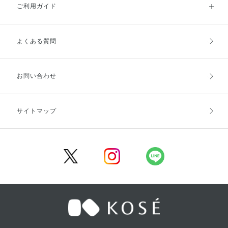
ご利用ガイド
よくある質問
ご利用ガイドトップ
ご注文方法
お支払方法
送料・配送
お問い合わせ
キャンセル・返品・交換
ポイント・クーポン
サイトマップ
定期お届け便
商品レビュー
会員登録