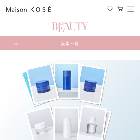
メ
ニ
ュ
ー
を
開
閉
記事一覧
す
る