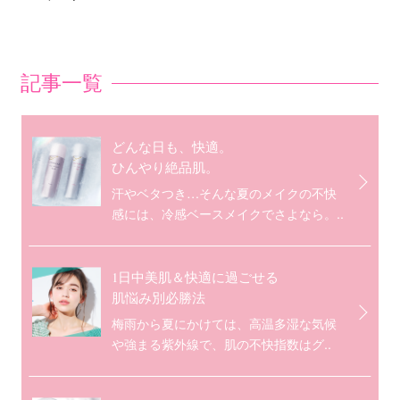
記事一覧
どんな日も、快適。
ひんやり絶品肌。
汗やベタつき…そんな夏のメイクの不快
感には、冷感ベースメイクでさよなら。..
1日中美肌＆快適に過ごせる
肌悩み別必勝法
梅雨から夏にかけては、高温多湿な気候
や強まる紫外線で、肌の不快指数はグ..