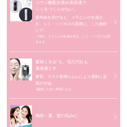
コウジ酸配合美白美容液で、
シミをつくらせない。
紫外線を浴びると、メラニンが生成さ
れ、シミ・ソバカスの原因に。この過程
にア..
＊美白：メラニンの生成を抑え、シミ・ソバカスを防
ぎます。
※
蓄積くすみ
も、毛穴汚れも
速攻落とす
事実、マスク着用のムレにより過剰に皮
脂が分泌。
※蓄積した古い角質による
梅雨～夏、髪の悩みに