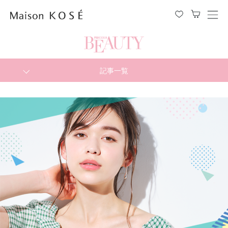
メ
ニ
ュ
ー
を
開
閉
記事一覧
す
る