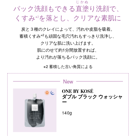
じかぬ
パック洗顔もできる
直塗
り洗顔で、
くすみ
を落とし、クリアな素肌に
※2
炭と３種のクレイによって、汚れや皮脂を吸着。
蓄積くすみ
※2
も頑固な毛穴汚れもすっきり洗浄し、
クリアな肌に洗い上げます。
肌にのせて約1分間放置すれば、
より汚れが落ちるパック洗顔に。
※2 蓄積した古い角質による
New
ONE BY KOSÉ
ダブル ブラック ウォッシャ
ー
140g