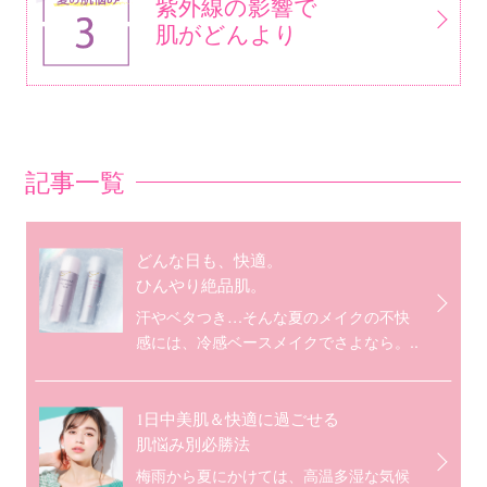
紫外線の影響で
肌がどんより
記事一覧
どんな日も、快適。
ひんやり絶品肌。
汗やベタつき…そんな夏のメイクの不快
感には、冷感ベースメイクでさよなら。..
1日中美肌＆快適に過ごせる
肌悩み別必勝法
梅雨から夏にかけては、高温多湿な気候