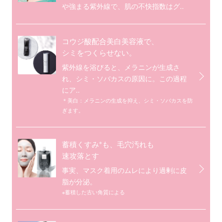
や強まる紫外線で、肌の不快指数はグ..
コウジ酸配合美白美容液で、
シミをつくらせない。
紫外線を浴びると、メラニンが生成さ
れ、シミ・ソバカスの原因に。この過程
にア..
＊美白：メラニンの生成を抑え、シミ・ソバカスを防
ぎます。
※
蓄積くすみ
も、毛穴汚れも
速攻落とす
事実、マスク着用のムレにより過剰に皮
脂が分泌。
※蓄積した古い角質による