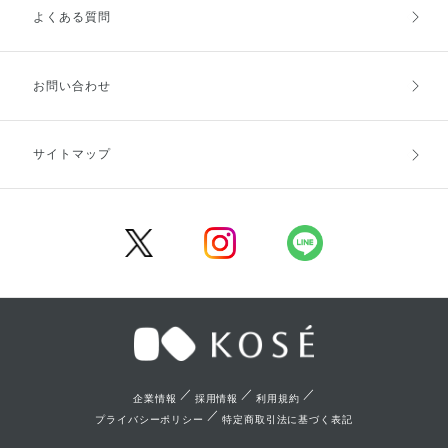
よくある質問
ご利用ガイドトップ
ご注文方法
お支払方法
送料・配送
お問い合わせ
キャンセル・返品・交換
ポイント・クーポン
サイトマップ
定期お届け便
商品レビュー
会員登録
／
／
／
企業情報
採用情報
利用規約
／
プライバシーポリシー
特定商取引法に基づく表記