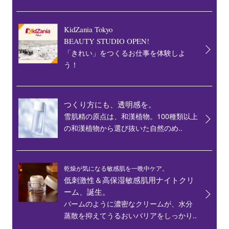
KidZania Tokyo
BEAUTY STUDIO OPEN!
「きれい」をつくるお仕事を体験しよ
う！
つくり方にも、透明感を。
雪肌精の原点は、和漢植物。100種類以上
の和漢植物から選び抜いた自然のめ..
乾燥が気になる敏感肌を一晩中ケア。
低刺激性＆高保湿敏感肌用ナイトクリ
ーム、誕生。
バームのように濃密なクリームが、水分
蒸散を抑えてうるおいバリアをしっかり..