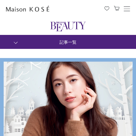
メ
ニ
ュ
ー
を
開
閉
記事一覧
す
る