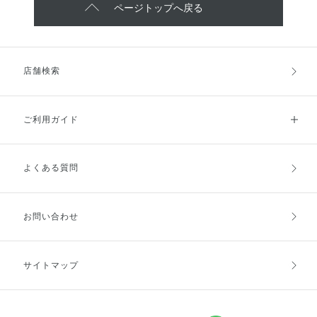
ページトップへ戻る
店舗検索
ご利用ガイド
よくある質問
ご利用ガイドトップ
ご注文方法
お支払方法
送料・配送
お問い合わせ
キャンセル・返品・交換
ポイント・クーポン
サイトマップ
定期お届け便
商品レビュー