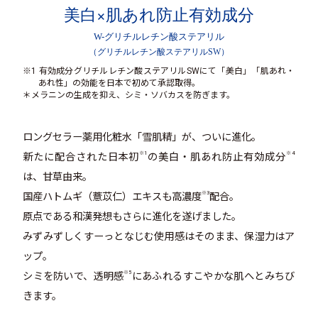
美白×肌あれ防止有効成分
W-グリチルレチン酸ステアリル
（グリチルレチン酸ステアリルSW）
※1 有効成分グリチルレチン酸ステアリルSWにて「美白」「肌あれ・
あれ性」の効能を日本で初めて承認取得。
＊メラニンの生成を抑え、シミ・ソバカスを防ぎます。
ロングセラー薬用化粧水「雪肌精」が、ついに進化。
※1
※4
新たに配合された日本初
の美白・肌あれ防止有効成分
は、甘草由来。
※3
国産ハトムギ（薏苡仁）エキスも高濃度
配合。
原点である和漢発想もさらに進化を遂げました。
みずみずしくすーっとなじむ使用感はそのまま、保湿力はア
ップ。
※5
シミを防いで、透明感
にあふれるすこやかな肌へとみちび
きます。