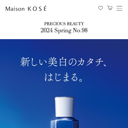
メ
ニ
ュ
ー
を
開
閉
す
る