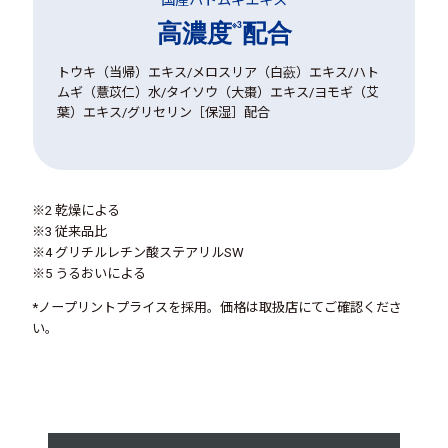
高濃度
配合
※3
トウキ（当帰）エキス/メロスリア（白蘝）エキス/ハト
ムギ（薏苡仁）水/タイソウ（大棗）エキス/ヨモギ（艾
葉）エキス/グリセリン［保湿］配合
※2 乾燥による
※3 従来品比
※4 グリチルレチン酸ステアリルSW
※5 うるおいによる
*ノープリントプライスを採用。価格は取扱店にてご確認くださ
い。