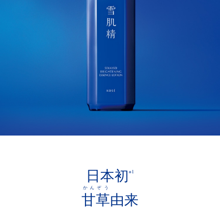
日本初
※1
かんぞう
甘草
由来