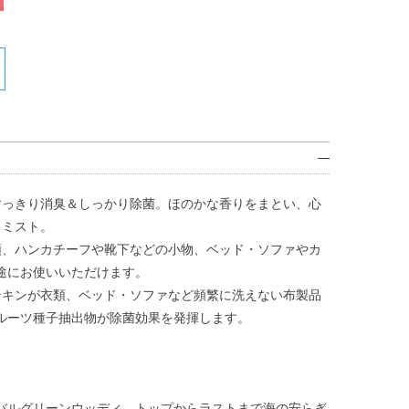
すっきり消臭＆しっかり除菌。ほのかな香りをまとい、心
 ミスト。
類、ハンカチーフや靴下などの小物、ベッド・ソファやカ
途にお使いいただけます。
テキンが衣類、ベッド・ソファなど頻繁に洗えない布製品
ルーツ種子抽出物が除菌効果を発揮します。
バルグリーンウッディ。トップからラストまで海の安らぎ