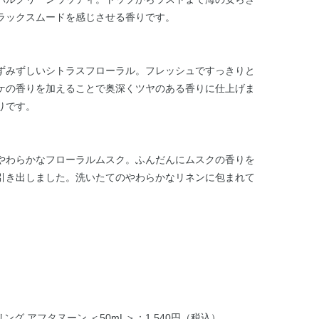
ラックスムードを感じさせる香りです。
ずみずしいシトラスフローラル。フレッシュですっきりと
ケの香りを加えることで奥深くツヤのある香りに仕上げま
りです。
やわらかなフローラルムスク。ふんだんにムスクの香りを
引き出しました。洗いたてのやわらかなリネンに包まれて
グ アフタヌーン ＜50mL＞：1,540円（税込）