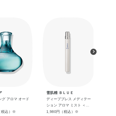
ア
雪肌精 ＢＬＵＥ
フ
グ アロマ オード
ディープブレス メディテー
チ
ション アロマ ミスト ＜
フレ
10mL＞
ファ
円（税込）※
1,980円（税込）※