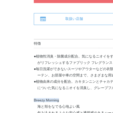
取扱い店舗
特徴
●植物性消臭・除菌成分配合。気になるニオイを
がリフレッシュするファブリック フレグランス
●毎日洗濯ができないスーツやアウターなどの衣
ーテン、お部屋や車の空間まで、さまざまな用
●植物由来の成分を配合。カキタンニンとチャカ
についた気になるニオイを消臭し、グレープフ
Breezy Morning
海と頬をなでる心地よい風
包み込まれるような安心感と透明感のあるハー