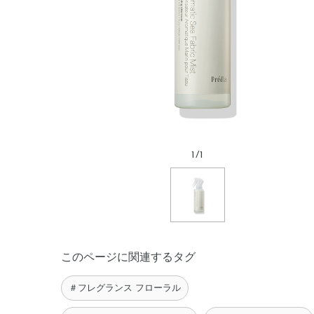
1
/
1
このページに関連するタグ
＃フレグランス フローラル