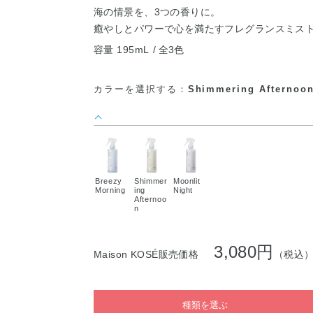
海の情景を、3つの香りに。
癒やしとパワーで心を満たすフレグランスミス
容量 195mL
全3色
カラーを選択する：
Shimmering Afternoo
Breezy
Shimmer
Moonlit
Morning
ing
Night
Afternoo
n
3,080円
Maison KOSÉ販売価格
（税込
種類を選ぶ