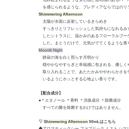
を感じられるような、プレディアならではのリ
Shimmering Afternoon
太陽が水面に反射しているきらめき
すっきりとリフレッシュした気持ちになれるみ
したシトラスに、温かみのあるフローラルブー
した。まとうだけで、元気がでてくるような香
Moonlit Night
静寂の海を白く照らす月明かり
穏やかなやすらぎと幸福感に包まれる、優しく
取り入れることで、あたたかみややわらかさを
いるようにホッとする心地よい香りです。
【配合成分】
●＊エタノール ＊香料 ＊消臭成分 ＊除菌成分
すべての菌を除菌するわけではありません。
▽
Shimmering Afternoon
50mLはこちら
◆
アロマティックシー ファブリック ミスト シマリン