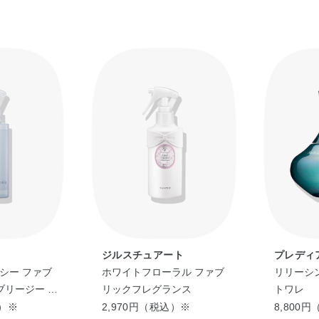
ジルスチュアート
プレディ
シー ファブ
ホワイトフローラル ファブ
リリーシン
ブリージー モ
リックフレグランス
トワレ
mL＞
込）※
2,970円（税込）※
8,800