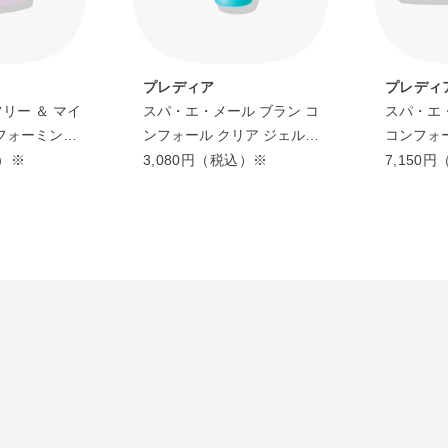
プレディア
プレディ
リー ＆ マイ
スパ・エ・メール ブラン コ
スパ・エ
 フォーミング
ンフォール クリア ジェルウ
コンフォー
めかえ用）
ォッシュ
替え用）
込）※
3,080円（税込）※
7,150