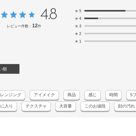
4.8
★
5
★
4
12
レビュー件数：
件
★
3
★
2
★
1
い順
レンジング
アイメイク
商品
感じ
時間
5
気に入り
テクスチャ
大容量
このお値段
顔の汚れ