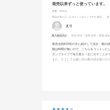
発売以来ずっと使っています。
容量：300mL
商品を気に入ったポイントはどこですか
:成分
使
えり
購入確認済み
年代:
30代
性別:
女性
肌質:
混合
発売当初KOSEの方に紹介して頂き、朝の
朝は時間が無いので、こちらをコットンに
ポンプタイプで毎日量を一定に出すことが
また、どうしても眠い日の夜の拭き取りの
無くならないで欲しいと思う商品です！