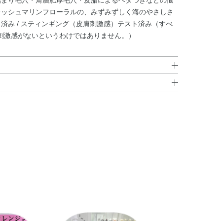
詰まり毛穴・角層肥厚毛穴・皮脂によるベタつきなどの悩
レッシュマリンフローラルの、みずみずしく海のやさしさ
済み / スティンギング（皮膚刺激感）テスト済み（すべ
刺激感がないというわけではありません。）
チアカナリクラタエキス・ローズマリー葉水・温泉水・海
、メイクをふきとります。○ 新しいコットンで、よごれがつ
イソステアリン酸PEG－20グリセリル・クエン酸・クエン酸
酸PEG－20グリセリル・フェノキシエタノール・メチル