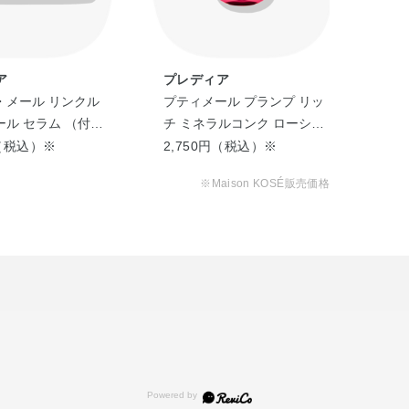
ア
プレディア
プ
・メール リンクル
プティメール プランプ リッ
プテ
ル セラム （付け
チ ミネラルコンク ローショ
ル 
ン（つめかえ用）
円（税込）※
2,750円（税込）※
1,
※Maison KOSÉ販売価格