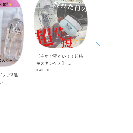
【今すぐ寝たい！！超時
短スキンケア】 …
manami
ジング3選
【新しい生活様
ジン…
お手軽クレンジ
Emimi