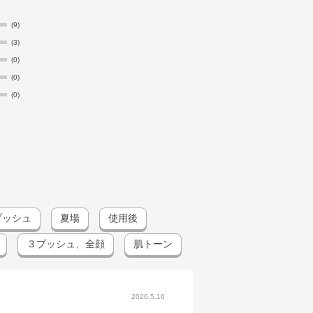
(9)
(3)
(0)
(0)
(0)
プッシュ
夏場
使用後
３プッシュ、全顔
肌トーン
2026.5.16