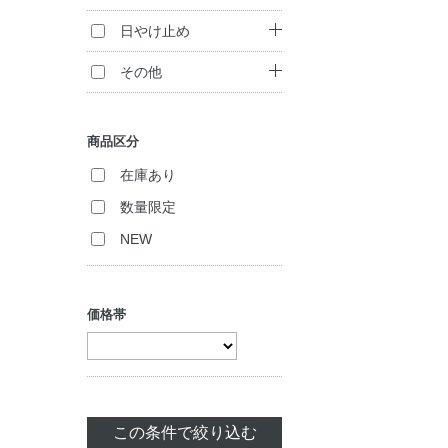
アイシャドウ
クリーム
コンシーラー
トリートメント
ボディ洗浄料
日やけ止め
マスカラ
（インバス）
ジェル・美容液
ハンドケア
日やけ止め
その他
チーク
白髪染め
パック・マスク
ボディケア・制汗
フレグランス
フェイスカラー
ヘアカラー
料
商品区分
マッサージ
化粧雑貨
アイブロウ
セット商品
在庫あり
リップケア
美容サプリメント
数量限定
ネイルカラー
NEW
価格帯
この条件で絞り込む