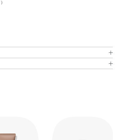
ぐ）
リン・DPG・マカデミア種子油・ベヘントリモニウムクロ
になじませ、よくすすいでください。
ウムクロリド・PG・アーモンド油・クロメエキス・トコ
キス・海水・BG・EDTA－2Na・PPG－9ジグリセリ
ノール・エタノール・クエン酸・クエン酸Na・ジココイ
ート・ジココジモニウムクロリド・ジメチコノール・ステ
ド・セテス－20・トリセテアレス－4リン酸・フィトス
ト80・合成フルオロフロゴパイト・フェノキシエタノー