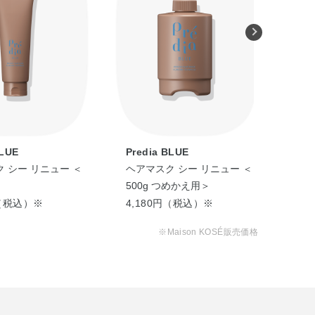
BLUE
Predia BLUE
Pre
 シー リニュー ＜
ヘアマスク シー リニュー ＜
リペ
500g つめかえ用＞
イ 
円（税込）※
4,180円（税込）※
3,
※Maison KOSÉ販売価格