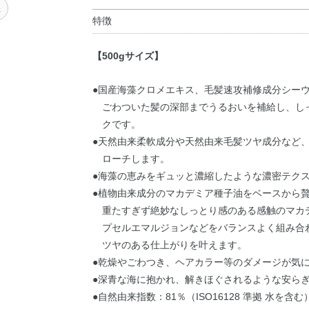
湿
特徴
【500gサイズ】
●国産海藻クロメエキス、毛髪速攻補修成分シー
ごわついた髪の深部までうるおいを補給し、し
クです。
●天然由来柔軟成分や天然由来毛髪ツヤ成分など
ローチします。
●海藻の恵みをギュッと濃縮したような濃密テク
●植物由来成分のマカデミア種子油をベースから
重たすぎず絶妙なしっとり感のある感触のマカ
プセルエマルジョンなどをバランスよく組み合
ツヤのある仕上がりを叶えます。
●乾燥やごわつき、ヘアカラー等のダメージが気
●深青な海に抱かれ、解きほぐされるような安ら
●自然由来指数：81％（ISO16128 準拠 水を含む