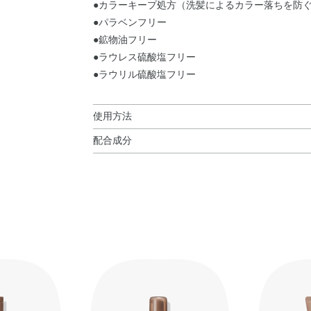
●カラーキープ処方（洗髪によるカラー落ちを防
●パラベンフリー
●鉱物油フリー
●ラウレス硫酸塩フリー
●ラウリル硫酸塩フリー
使用方法
配合成分
使用方法
水・ジメチコン・セテアリルアルコール・グリセ
シャンプー後軽く水気をきり、適量を手にとり髪
リド・水添ポリイソブテン・ジステアリルジモニ
フェロール・ヒマワリ種子油・ベタイン・マコンブエ
ル・アモジメチコン・アルギン酸Na・イソプロパ
ルエチルヒドロキシエチルモニウムメトサルフェ
アリン酸グリセリル・ステアルトリモニウムクロリ
テロールズ・ベヘニルアルコール・ポリソルベー
ル・香料・酸化鉄