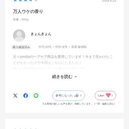
2026.4.22
万人ウケの香り
容量：500g
きょんきょん
年代:
20代
性別:
女性
肌質:
敏感肌
購入確認済み
元々prediaのヘアケア商品を愛用しています！今まで見かけたこ
とがなかったので今回はこちらにしました！
香りは老若男女が好きそうな爽やかな香りです。
仕上がりもまとまりがあって好きなのですが、強いて言うならボ
続きを読む
トルが太くて場所を取るので星4つにしました
参考になった
0
Like!
1
※お客様の嬉しいお声を選び、掲載しています。（一部、編集も含む）