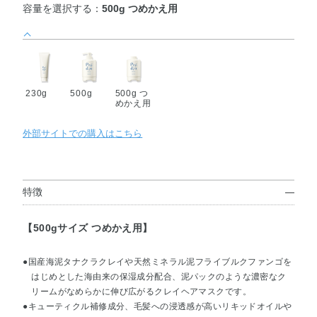
容量を選択する：
500g つめかえ用
230g
500g
500g つ
めかえ用
外部サイトでの購入はこちら
特徴
【500gサイズ つめかえ用】
●国産海泥タナクラクレイや天然ミネラル泥フライブルクファンゴを
はじめとした海由来の保湿成分配合、泥パックのような濃密なク
リームがなめらかに伸び広がるクレイヘアマスクです。
●キューティクル補修成分、毛髪への浸透感が高いリキッドオイルや