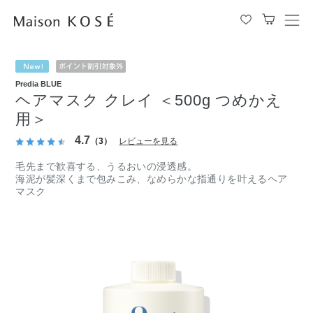
メ
ニ
ュ
ー
Predia BLUE
を
ヘアマスク クレイ ＜500g つめかえ
開
閉
用＞
す
4.7
（3）
レビューを見る
る
毛先まで歓喜する、うるおいの浸透感。
海泥が髪深くまで包みこみ、なめらかな指通りを叶えるヘア
マスク