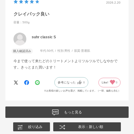
2026.2.20
クレイパック良い
容量：500g
suhr classic S
年代:
50代
性別:
男性
肌質:
普通肌
購入確認済み
今まで使って来たどのトリートメントよりツルツルでしなやかで
す。きっとまた買います！
参考になった
0
Like!
0
※お客様の嬉しいお声を選び、掲載しています。（一部、編集も含む）
もっと見る
絞り込み
表示：新しい順