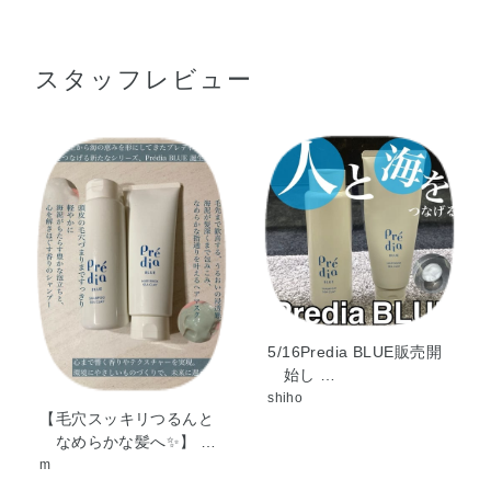
リン酸）グリセリル・（カプリル／カプリン／ミリスチン
せ、よくすすぐ。
／ステアリン酸）トリグリセリル・ベヘニルアルコール・
（2～3分おいてからすすぐと、より効果的。）
スタッフレビュー
ベヘントリモニウムクロリド・グリセリン・ホノライト・
海水・腐植土抽出物・BG・EDTA－2Na・イソプロパノー
ル・ジステアリルジモニウムクロリド・タナクラクレイ・
ポリソルベート80・ヤシ油・フェノキシエタノール・香
料・コンジョウ・マイカ・酸化鉄
5/16Predia BLUE販売開
始し …
shiho
【毛穴スッキリつるんと
なめらかな髪へ✨】 …
m