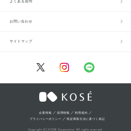
よくある質問
ご利用ガイドトップ
ご注文方法
お支払方法
送料・配送
お問い合わせ
キャンセル・返品・交換
ポイント・クーポン
サイトマップ
定期お届け便
商品レビュー
会員登録
／
／
／
企業情報
採用情報
利用規約
／
プライバシーポリシー
特定商取引法に基づく表記
Copyright (C) KOSE Corporation. All rights reserved.