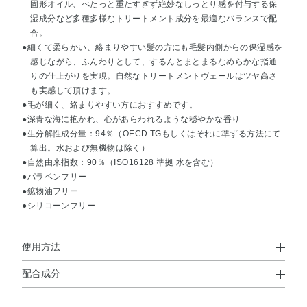
固形オイル、べたっと重たすぎず絶妙なしっとり感を付与する保
湿成分など多種多様なトリートメント成分を最適なバランスで配
合。
●細くて柔らかい、絡まりやすい髪の方にも毛髪内側からの保湿感を
感じながら、ふんわりとして、するんとまとまるなめらかな指通
りの仕上がりを実現。自然なトリートメントヴェールはツヤ高さ
も実感して頂けます。
●毛が細く、絡まりやすい方におすすめです。
●深青な海に抱かれ、心があらわれるような穏やかな香り
●生分解性成分量：94％（OECD TGもしくはそれに準ずる方法にて
算出。水および無機物は除く）
●自然由来指数：90％（ISO16128 準拠 水を含む）
●パラベンフリー
●鉱物油フリー
●シリコーンフリー
使用方法
配合成分
使用方法
水・セテアリルアルコール・PG・トリ（カプリル酸／カプ
シャンプー後軽く水気をきり、適量を手にとり髪になじま