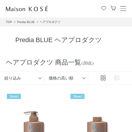
メ
ニ
TOP
Predia BLUE
ヘアプロダクツ
ュ
ー
を
Predia BLUE ヘアプロダクツ
開
閉
す
る
ヘアプロダクツ 商品一覧
（20点）
絞り込み
価格の高い順