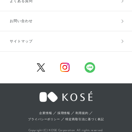
よくある質問
ご利用ガイドトップ
ご注文方法
お支払方法
送料・配送
お問い合わせ
キャンセル・返品・交換
ポイント・クーポン
サイトマップ
定期お届け便
商品レビュー
会員登録
／
／
／
企業情報
採用情報
利用規約
／
プライバシーポリシー
特定商取引法に基づく表記
Copyright (C) KOSE Corporation. All rights reserved.