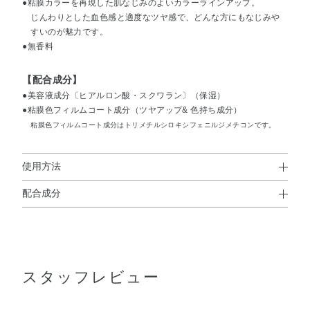
●粘膜カラーを再現した肌なじみのよいカラーラインアップ。
じんわりとした血色感と適度なツヤ感で、どんな方にもなじみや
すいのが魅力です。
●無香料
【配合成分】
●美容液成分〔ヒアルロン酸・スクワラン〕（保湿）
●粘膜色フィルムコート成分（ツヤアップ& 色持ち成分）
粘膜色フィルムコート成分はトリメチルシロキシフェニルジメチコンです。
使用方法
配合成分
使用方法
ジフェニルジメチコン・デカエチルヘキサン酸ポリグリセ
●5mmくらいくり出してお使いください。
リル－10・（VP／ヘキサデセン）コポリマー・イソドデカ
●唇に定着するまで（60秒くらい）、飲食などをしないでください。
※落とすときはポイントメイクアップリムーバーのご使用をおすす
ン・トリメチルシロキシフェニルジメチコン・テトラエチ
めします。
スタッフレビュー
ルヘキサン酸ペンタエリスリチル・合成ワックス・ジメチ
コン・フェニルトリメチコン・トリイソステアリン酸ポリ
グリセリル－2・イソステアリン酸デキストリン・DPG・