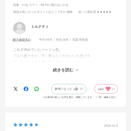
容量：3.8g
カラー：BE351 桃のはにかみ
商品を気に入ったポイントはどこですか
:価格
使った満足度
:★★★★★
ミルクティ
年代:
50代
性別:
女性
肌質:
乾性肌
購入確認済み
これぞ求めていたベージュ色。
ブルベ夏ですが、浮く事もなくかわいいお色です。
タッチもスルスル伸びて、塗りやすいです。
PK850に次いで2本目です。まだまだ集めたいと
続きを読む
思っています。ネーミングも絶妙ですね！
参考になった
13
Like!
17
※お客様の嬉しいお声を選び、掲載しています。（一部、編集も含む）
2024.11.4