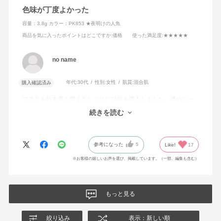
色味が丁度よかった
容量：3.8g
カラー：PK853 ★夜明けの人魚
商品を気に入ったポイントはどこですか
:価格
使った満足度
:★★★★★
no name
年代:
30代
性別:
女性
肌質:
混合肌
購入確認済み
マスクを外す事も増え久しぶりに口紅を購入しました。薄めに一
度塗りで口紅をつけている様に見えない自然な血色感でした。他
続きを読む
の色もためしてみたいです。
参考になった
5
Like!
17
※お客様の嬉しいお声を選び、掲載しています。（一部、編集も含む）
もっと見る
絞り込み
表示：新しい順