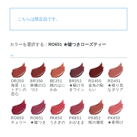
こちらは限定品です。
カラーを選択する：
RO651 ★嘘つきローズティー
OR250
BR350
BE351
BR352
RD450
RD451
海星（ヒ
林檎の口
桃のはに
★駆け引
金魚の恥
★移り気
トデ）の
づけ
かみ
きワイン
らい
なダリア
恋心
RO650
RO651
PK850
PK851
PK852
PK853
チェリー
★嘘つき
うさぎの
わがまま
桜の微笑
★夜明け
の自惚れ
ローズテ
恋人
な肉球
み
の人魚
ィー