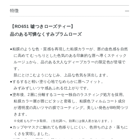
特徴
PK854
★一途な
【RO651 嘘つきローズティー】
ピオニー
品のある可憐なくすみプラムローズ
●粘膜のような色・質感を再現した粘膜カラーが、唇の血色感を自然
に高めて むっちりとした色気のある印象的な唇へ導くスティック
ルージュから、品のある大人なディープカラーの限定色が登場で
す。
肌にとけこむようになじみ、上品な色気を演出します。
●するすると軽い塗り心地でなめらかに唇へフィット。
みずみずしいツヤ感あふれる仕上がりです。
●塗布後、2層に分離するコーセー独自のラスティング処方を採用。
粘膜カラー層が唇にピタッと密着し、粘膜色フィルムコート成分
が透明度の高いツヤの膜でコーティング。美しい発色が8時間つづ
きます。
※化粧もちデータ取得。（当社調べ。効果には個人差があります。）
●カップやマスクに触れても色移りしにくい、色持ちのよさ・落ちに
くさを実現しました。