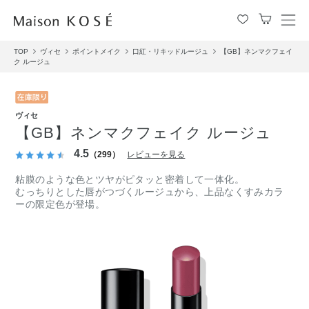
メ
ニ
TOP
ヴィセ
ポイントメイク
口紅・リキッドルージュ
【GB】ネンマクフェイ
ュ
ク ルージュ
ー
を
開
閉
ヴィセ
す
【GB】ネンマクフェイク ルージュ
る
4.5
（299）
レビューを見る
粘膜のような色とツヤがピタッと密着して一体化。
むっちりとした唇がつづくルージュから、上品なくすみカラ
ーの限定色が登場。