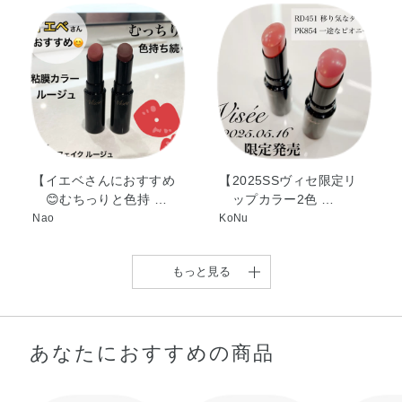
トコフェロール・ヒアルロン酸Na・BHT・（エイコセン／
ビニルピロリドン）コポリマー・（エチレン／プロピレ
ン）コポリマー・アルミナ・カルナウバロウ・キャンデリ
ラロウ・キャンデリラロウエステルズ・シリカ・ジメチル
シリル化シリカ・スクワラン・ハイドロゲンジメチコン・
炭酸Ca・酸化チタン・酸化鉄・黄4・赤202
【イエベさんにおすすめ
【2025SSヴィセ限定リ
😊むちっりと色持 …
ップカラー2色 …
Nao
KoNu
もっと見る
あなたにおすすめの商品