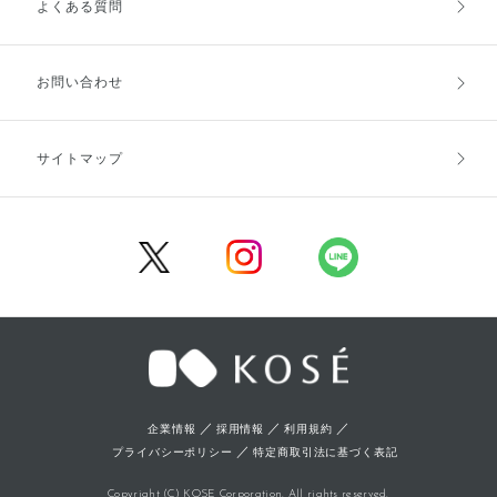
よくある質問
ご利用ガイドトップ
ご注文方法
お支払方法
送料・配送
お問い合わせ
キャンセル・返品・交換
ポイント・クーポン
サイトマップ
定期お届け便
商品レビュー
会員登録
／
／
／
企業情報
採用情報
利用規約
／
プライバシーポリシー
特定商取引法に基づく表記
Copyright (C) KOSE Corporation. All rights reserved.