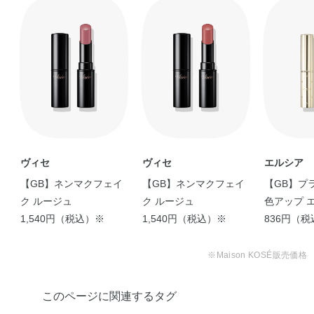
Visee ネンマクフェイク
人気のヴィセ ネンマクフ
ヴィセの大人気アイテム
【 むっちり色気のあるく
【ディープカラーで魅惑
ルージュ 限 …
ェイクルージュか …
ネンマクフェイク …
ちびるに♡ 】 …
な唇に！💄】 …
shiho
KoNu
sakura
shiori
suzu
【大人気♡粘膜フェイク
ルージュのホリデー …
reona
ヴィセ
ヴィセ
エルシア
【GB】ネンマクフェイ
【GB】ネンマクフェイ
【GB】プ
ク ルージュ
ク ルージュ
色アップ 
1,540円（税込）※
1,540円（税込）※
ージュ
836円（
【ホリデー限定カラー紹
【ネンマクフェイク ル
介】 Visee …
ージュ 限定色】 …
※Maison KOSÉ販売価格
taetae
aiko
【粘膜カラーで印象的な
【大人気のネンマクフェ
唇に】 皆さまこ …
イクルージュから限 …
sari
urara
このページに関連するタグ