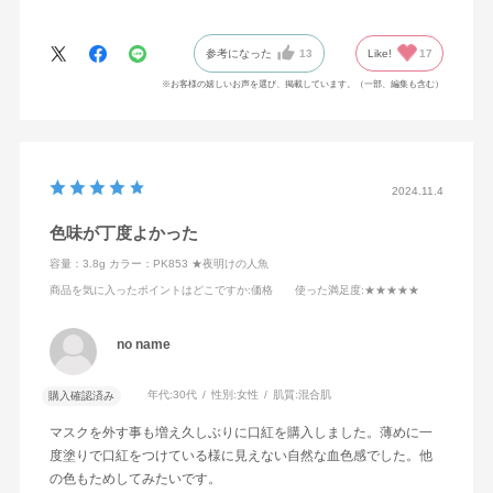
参考になった
13
Like!
17
※お客様の嬉しいお声を選び、掲載しています。（一部、編集も含む）
2024.11.4
色味が丁度よかった
容量：3.8g
カラー：PK853 ★夜明けの人魚
商品を気に入ったポイントはどこですか
:価格
使った満足度
:★★★★★
no name
年代:
30代
性別:
女性
肌質:
混合肌
購入確認済み
マスクを外す事も増え久しぶりに口紅を購入しました。薄めに一
度塗りで口紅をつけている様に見えない自然な血色感でした。他
の色もためしてみたいです。