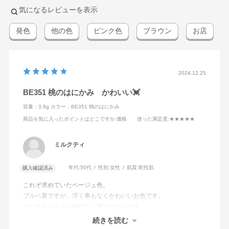
気になるレビューを表示
発色
他の色
ピンク色
ブラウン
お店
2024.12.25
BE351 桃のはにかみ かわいい💓
容量：3.8g
カラー：BE351 桃のはにかみ
商品を気に入ったポイントはどこですか
:価格
使った満足度
:★★★★★
ミルクティ
年代:
50代
性別:
女性
肌質:
乾性肌
購入確認済み
これぞ求めていたベージュ色。
ブルベ夏ですが、浮く事もなくかわいいお色です。
タッチもスルスル伸びて、塗りやすいです。
PK850に次いで2本目です。まだまだ集めたいと
続きを読む
思っています。ネーミングも絶妙ですね！