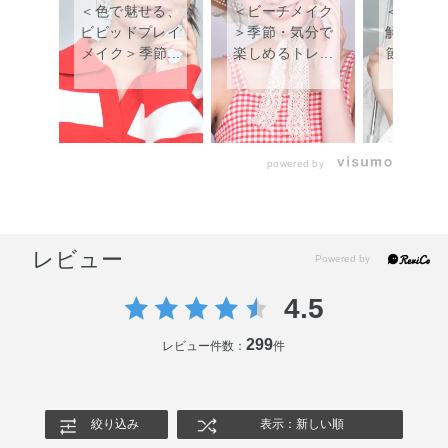
＜色で魅せる、
＜ビーチメイク
＜梅雨の
ビビッドプレイ
＞季節・気分で
解決メイ
メイク＞季節...
楽しめるトレ...
節・気分で
powered by
レビュー
4.5
299
レビュー件数：
件
絞り込み
表示：新しい順