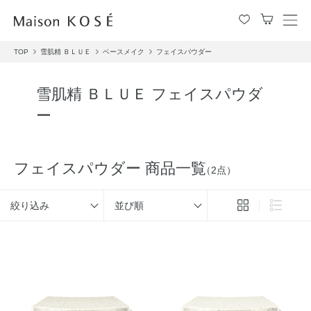
メ
ニ
TOP
雪肌精 ＢＬＵＥ
ベースメイク
フェイスパウダー
ュ
ー
を
雪肌精 ＢＬＵＥ フェイスパウダ
開
ー
閉
す
る
フェイスパウダー 商品一覧
（2点）
絞り込み
並び順