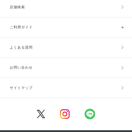
店舗検索
ご利用ガイド
よくある質問
ご利用ガイドトップ
ご注文方法
お支払方法
送料・配送
お問い合わせ
キャンセル・返品・交換
ポイント・クーポン
サイトマップ
定期お届け便
商品レビュー
会員登録