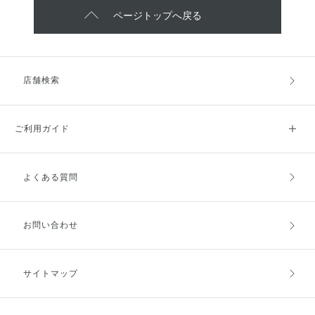
ページトップへ戻る
店舗検索
ご利用ガイド
よくある質問
ご利用ガイドトップ
ご注文方法
お支払方法
送料・配送
お問い合わせ
キャンセル・返品・交換
ポイント・クーポン
サイトマップ