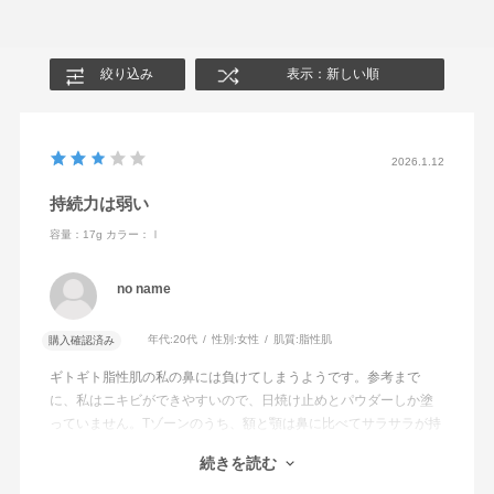
絞り込み
表示：新しい順
2026.1.12
持続力は弱い
容量：17g
カラー：Ⅰ
no name
年代:
20代
性別:
女性
肌質:
脂性肌
購入確認済み
ギトギト脂性肌の私の鼻には負けてしまうようです。参考まで
に、私はニキビができやすいので、日焼け止めとパウダーしか塗
っていません。Tゾーンのうち、額と顎は鼻に比べてサラサラが持
続しますが、鼻は塗ってから3時間もするとテカってます。サラサ
続きを読む
ラ感は文句ありません。
あと容器が無駄に大きいため場所をとります。もっとコンパクト