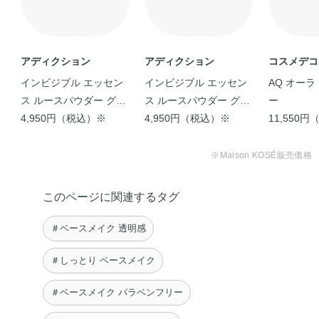
アディクション
アディクション
コスメデコ
インビジブル エッセン
インビジブル エッセン
AQ オーラ
ス ルースパウダー グロ
ス ルースパウダー グロ
ー
ウ +
4,950円（税込）※
ウ +
4,950円（税込）※
11,550
※Maison KOSÉ販売価格
このページに関連するタグ
＃ベースメイク 透明感
＃しっとり ベースメイク
＃ベースメイク パラベンフリー