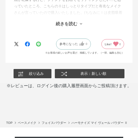
っていたところ、こちらのⅡはしっとりタイプだと有名なメイク
さんが言っていたので購入いたしました。(ちなみにⅠは皮脂吸着
サラサラタイプだそうです)
続きを読む
まさにそのとおりで、お粉をつけても乾燥しません。むしろしっ
とりする不思議。きちんとファンデをそこに留めてくれる効果が
あります。
参考になった
0
Like!
0
お粉は若干のベージュ色ですが、肌に乗せるとそこまで色は付き
※お客様の嬉しいお声を選び、掲載しています。（一部、編集も含む）
ません。
色によるカバーはほぼなく、ふわっとした質感によるヴェール的
な感じでお肌を綺麗にみせてくれます。
絞り込み
表示：新しい順
私は色白ですが変に暗くなることはありませんでした。
※レビューは、ログイン後の購入履歴画面からご投稿頂けます。
匂いはほんのりハーブのような香りがします。
人工的な匂いが苦手で無香料が好きなのですが、こちらは肌に乗
せるとすぐに匂いが消えるので気になりません。
あと、容器が大きいので場所はとります。持ち運びには不向きで
す。その分中身はたくさん入っている印象です。パフはふかふか
で気持ちいいです。
TOP
ベースメイク
フェイスパウダー
ハーモナイズ マイ ヴェール パウダー Ⅱ
お粉をつけると乾燥しちゃう…という大人の方にとてもオススメ
です。