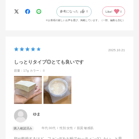
にしていただけると助かります。上記の理由で星マイナス2です。
参考になった
0
Like!
0
※お客様の嬉しいお声を選び、掲載しています。（一部、編集も含む）
2025.10.21
しっとりタイプ◎とても良いです
容量：17g
カラー：Ⅱ
ゆま
年代:
30代
性別:
女性
肌質:
敏感肌
購入確認済み
頬が乾燥するけど、ファンデをお粉でセッティングしたい…と思