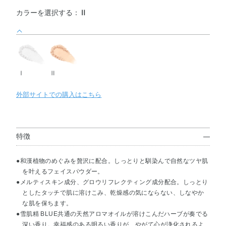
カラーを選択する：
Ⅱ
Ⅰ
Ⅱ
外部サイトでの購入はこちら
特徴
●和漢植物のめぐみを贅沢に配合。しっとりと馴染んで自然なツヤ肌
を叶えるフェイスパウダー。
●メルティスキン成分、グロウリフレクティング成分配合。しっとり
としたタッチで肌に溶けこみ、乾燥感の気にならない、しなやか
な肌を保ちます。
●雪肌精 BLUE共通の天然アロマオイルが溶けこんだハーブが奏でる
深い香り。幸福感のある明るい香りが、やがて心が浄化されるよ