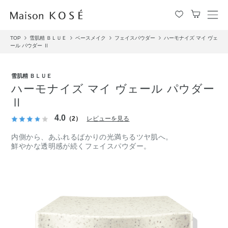
メ
ニ
TOP
雪肌精 ＢＬＵＥ
ベースメイク
フェイスパウダー
ハーモナイズ マイ ヴェ
ュ
ール パウダー Ⅱ
ー
を
開
雪肌精 ＢＬＵＥ
閉
ハーモナイズ マイ ヴェール パウダー
す
Ⅱ
る
4.0
（2）
レビューを見る
内側から、あふれるばかりの光満ちるツヤ肌へ。
鮮やかな透明感が続くフェイスパウダー。