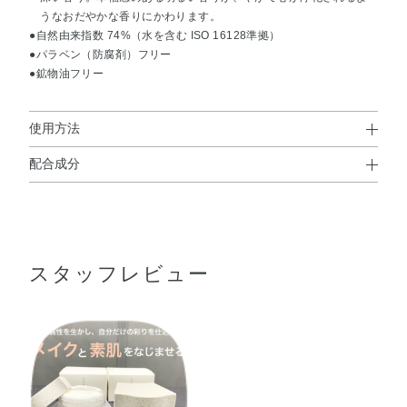
うなおだやかな香りにかわります。
●自然由来指数 74%（水を含む ISO 16128準拠）
●パラベン（防腐剤）フリー
●鉱物油フリー
使用方法
配合成分
使用方法
（フッ化／水酸化／酸化）／（Mg／K／ケイ素）・合成フ
●ベースメイクアップの最後の仕上げに、中ぶたにパフをあて、容器
ルオロフロゴパイト・（ビニルジメチコン／メチコンシル
を逆さにしてパウダーをとり、軽くらせんを描くように肌にのば
します。
セスキオキサン）クロスポリマー・ラウロイルリシン・メ
スタッフレビュー
タクリル酸メチルクロスポリマー・トリエチルヘキサノイ
ン・窒化ホウ素・シリカ・オタネニンジン根エキス・カン
ゾウ葉エキス・クマザサ葉エキス・サッカロミセス／ハト
ムギ種子発酵液・サンショウ果皮エキス・センプクカエキ
ス・BG・アミノプロピルトリエトキシシラン・エタノー
ル・ジメチコノール・ジメチコン・スクワラン・水・クロ
ルフェネシン・香料・マイカ・酸化鉄