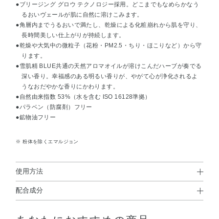
●ブリージング グロウ テクノロジー採用。どこまでもなめらかなう
るおいヴェールが肌に自然に溶けこみます。
●角層内までうるおいで満たし、乾燥による化粧崩れから肌を守り、
長時間美しい仕上がりが持続します。
●乾燥や大気中の微粒子（花粉・PM2.5・ちり・ほこりなど）から守
ります。
●雪肌精 BLUE共通の天然アロマオイルが溶けこんだハーブが奏でる
深い香り。幸福感のある明るい香りが、やがて心が浄化されるよ
うなおだやかな香りにかわります。
●自然由来指数 53%（水を含む ISO 16128準拠）
●パラベン（防腐剤）フリー
●鉱物油フリー
※ 粉体を除くエマルジョン
使用方法
配合成分
使用方法
ブドウ果実水・水・メチルトリメチコン・ジフェニルシロ
●化粧下地で肌をととのえたあとにお使いください。