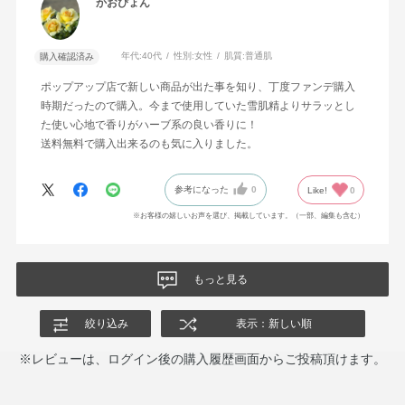
かおぴょん
年代:
40代
性別:
女性
肌質:
普通肌
購入確認済み
ポップアップ店で新しい商品が出た事を知り、丁度ファンデ購入
時期だったので購入。今まで使用していた雪肌精よりサラッとし
た使い心地で香りがハーブ系の良い香りに！
送料無料で購入出来るのも気に入りました。
参考になった
0
Like!
0
※お客様の嬉しいお声を選び、掲載しています。（一部、編集も含む）
もっと見る
絞り込み
表示：新しい順
※レビューは、ログイン後の購入履歴画面からご投稿頂けます。