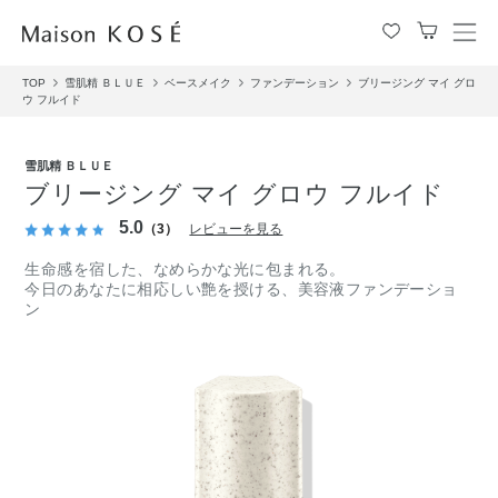
メ
ニ
TOP
雪肌精 ＢＬＵＥ
ベースメイク
ファンデーション
ブリージング マイ グロ
ュ
ウ フルイド
ー
を
開
雪肌精 ＢＬＵＥ
閉
ブリージング マイ グロウ フルイド
す
5.0
る
（3）
レビューを見る
生命感を宿した、なめらかな光に包まれる。
今日のあなたに相応しい艶を授ける、美容液ファンデーショ
ン