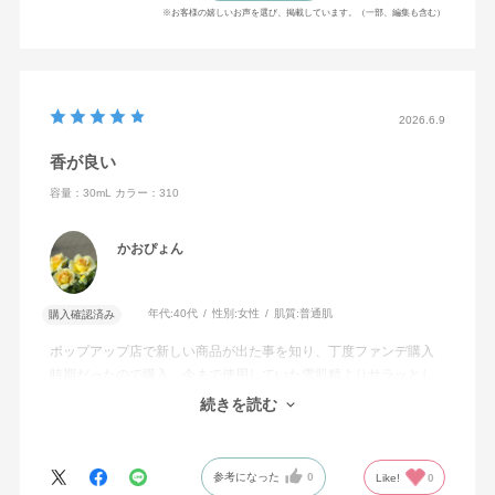
※お客様の嬉しいお声を選び、掲載しています。（一部、編集も含む）
2026.6.9
香が良い
容量：30mL
カラー：310
かおぴょん
年代:
40代
性別:
女性
肌質:
普通肌
購入確認済み
ポップアップ店で新しい商品が出た事を知り、丁度ファンデ購入
時期だったので購入。今まで使用していた雪肌精よりサラッとし
た使い心地で香りがハーブ系の良い香りに！
続きを読む
送料無料で購入出来るのも気に入りました。
参考になった
0
Like!
0