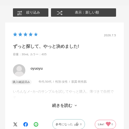
絞り込み
表示：新しい順
2026.7.5
ずっと探して、やっと決めました!
容量：30mL
カラー：405
oyuoyu
年代:
50代
性別:
女性
肌質:
乾性肌
購入確認済み
いろんなメ−カ−のサンプルを試してやっと購入。薄づきで自然で
す。
満足の行く商品です。
続きを読む
自然なメイクを目指している方オススメです。
参考になった
0
Like!
0