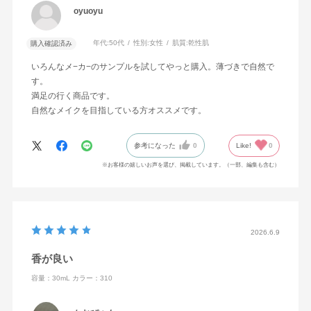
oyuoyu
年代:
50代
性別:
女性
肌質:
乾性肌
購入確認済み
いろんなメ−カ−のサンプルを試してやっと購入。薄づきで自然で
す。
満足の行く商品です。
自然なメイクを目指している方オススメです。
参考になった
0
Like!
0
※お客様の嬉しいお声を選び、掲載しています。（一部、編集も含む）
2026.6.9
香が良い
容量：30mL
カラー：310