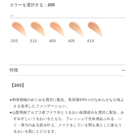
カラーを選択する：
205
205
310
400
405
410
特徴
【205】
●和漢植物のめぐみを贅沢に配合。美容液90%
のなめらかな心地よ
※
さを追求したファンデーション。
●山梨県南アルプス産ブドウ水とうるおい保護成分を贅沢に配合。み
ずみずしいうるおいをたもち、フレッシュで生命感あふれる、ハ
リ・弾力のある肌を叶え、メイクをしている間も落とした後もう
るおいを肌にとどけます。