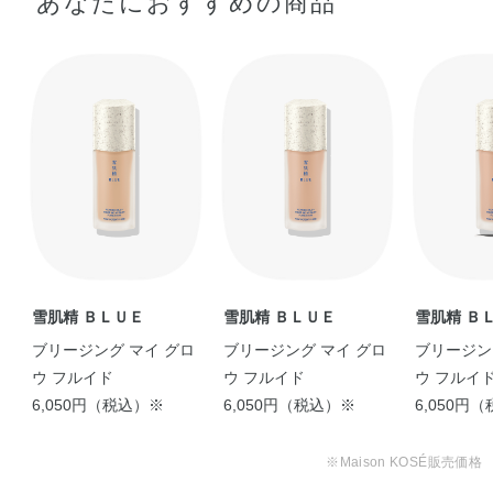
あなたにおすすめの商品
キシフェニルトリメチコン・エタノール・グリセリン・ジ
●よく振ってから、手のひらにポンプを1～2回押した量をとり、指先
で頬・ひたいなど広い部分から顔全体にのばします。
メチコン・BG・PEG－9ポリジメチルシロキシエチルジメ
チコン・ラウリルPEG－9ポリジメチルシロキシエチルジ
メチコン・（ジメチコン／ビニルトリメチルシロキシケイ
酸）クロスポリマー・イソドデカン・シリカ・（アクリレ
ーツ／ジメチコン）コポリマー・ジフェニルジメチコン・
オタネニンジン根エキス・クマザサ葉エキス・サッカロミ
セス／ハトムギ種子発酵液・サンショウ果皮エキス・セン
プクカエキス・トコフェロール・ブドウ葉エキス・プロリ
ン・（アクリレーツ／アクリル酸エチルヘキシル／メタク
リル酸ジメチコン）コポリマー・（パルミチン酸／エチル
ヘキサン酸）デキストリン・イソノナン酸イソトリデシ
雪肌精 ＢＬＵＥ
雪肌精 ＢＬＵＥ
雪肌精 Ｂ
ル・シロキクラゲ多糖体・ジステアルジモニウムヘクトラ
ブリージング マイ グロ
ブリージング マイ グロ
ブリージン
イト・スクワラン・ステアラルコニウムヘクトライト・ス
ウ フルイド
ウ フルイド
ウ フルイ
テアロイルグルタミン酸2Na・セチルPEG／PPG－10／1
6,050円（税込）※
6,050円（税込）※
6,050円
ジメチコン・セラミドNG・タルク・テトラ（ジ－t－ブチ
ルヒドロキシヒドロケイヒ酸）ペンタエリスリチル・トリ
※Maison KOSÉ販売価格
イソステアリン酸ポリグリセリル－2・トリエトキシカプ