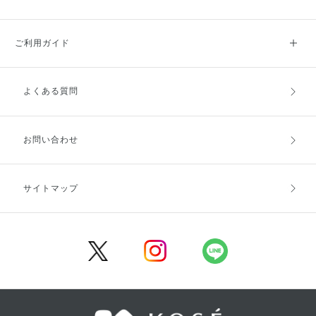
ご利用ガイド
よくある質問
ご利用ガイドトップ
ご注文方法
お支払方法
送料・配送
お問い合わせ
キャンセル・返品・交換
ポイント・クーポン
サイトマップ
定期お届け便
商品レビュー
会員登録