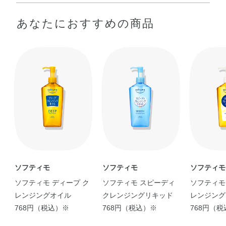
ミネラルオイル・イソステアリン酸PEG－8グリセリル・
●手のひらに適量（ポンプ2～3回押し程度）をとり、メイクとよくな
あなたにおすすめの商品
エチルヘキサン酸セチル・シクロペンタシロキサン・水・
じませたあと、水かぬるま湯で充分に洗い流します。
●手や顔が非常にぬれているときは、軽く水気をきってからお使いく
オリーブ果実油・ゴマ種子油・サフラワー油・シア脂・ト
ださい。
コフェロール・バオバブ種子油・パルミチン酸アスコルビ
ル・ブドウ種子油・ホホバ種子油・グリセリン・シクロヘ
キサン－1，4－ジカルボン酸ビスエトキシジグリコール・
ジカプリン酸PG・スクワラン・トウモロコシ胚芽油・ミリ
スチン酸イソプロピル・フェノキシエタノール
ソフティモ
ソフティモ
ソフティモ
ソフティモ ディープ ク
ソフティモ スピーディ
ソフティモ
レンジングオイル
クレンジングリキッド
レンジング
768円（税込）※
768円（税込）※
768円（