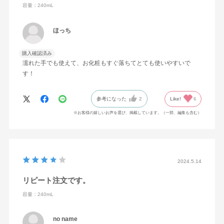
容量：240mL
ほっち
購入確認済み
濡れた手でも使えて、お化粧もすぐ落ちてとても使いやすいで
す！
参考になった
2
Like!
6
※お客様の嬉しいお声を選び、掲載しています。（一部、編集も含む）
2024.5.14
リピート注文です。
容量：240mL
no name