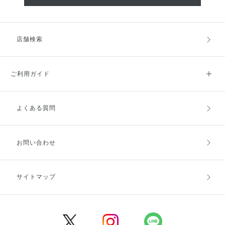
店舗検索
ご利用ガイド
よくある質問
ご利用ガイドトップ
ご注文方法
お支払方法
送料・配送
お問い合わせ
キャンセル・返品・交換
ポイント・クーポン
サイトマップ
定期お届け便
商品レビュー