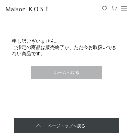
メ
ニ
ュ
ー
を
申し訳ございません。
開
ご指定の商品は販売終了か、ただ今お取扱いでき
閉
ない商品です。
す
る
ホームへ戻る
ページトップへ戻る