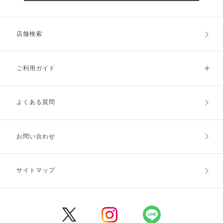
店舗検索
ご利用ガイド
よくある質問
ご利用ガイドトップ
ご注文方法
お支払方法
送料・配送
お問い合わせ
キャンセル・返品・交換
ポイント・クーポン
サイトマップ
定期お届け便
商品レビュー