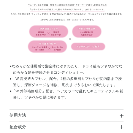
●なめらかな使用感で髪全体にゆきわたり、ドライ後もツヤやかでな
めらかな髪を持続させるコンディショナー。
●「W 高浸透カプセル」配合。2種の多重層カプセルが髪内部まで浸
透し、深層ダメージを補修。 毛先までうるおいで満たします。
●「W 外部補修成分」配合。ヘアカラーで乱れたキューティクルを補
修し、ツヤやかな髪に導きます。
使用方法
配合成分
使用方法