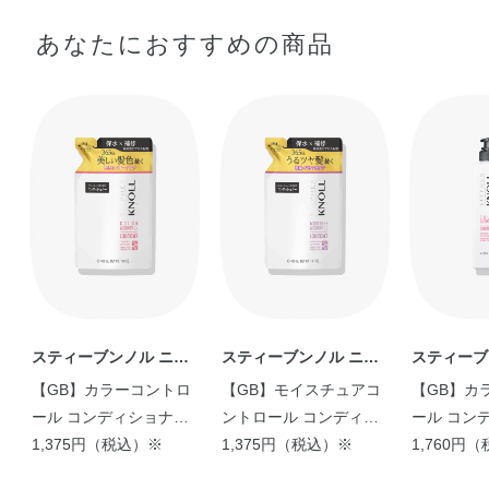
水・セテアリルアルコール・PG・ジメチコン・ミネラルオ
●シャンプー後に軽く水気をきり、適量を髪全体になじませてからす
あなたにおすすめの商品
イル・トリエチルヘキサノイン・ベヘントリモニウムクロ
すぎます。
リド・イソステアロイル加水分解コラーゲンAMPD・グリ
シン・シロキクラゲエキス・トコフェロール・BG・アモジ
メチコン・イソプロパノール・エタノール・クエン酸・ク
エン酸Na・コレステロール・ジグルコシル没食子酸・ジコ
コイルエチルヒドロキシエチルモニウムメトサルフェー
ト・ジココジモニウムクロリド・ジステアリルジモニウム
クロリド・ステアルトリモニウムクロリド・セテス－20・
セラミドNG・セラミドNP・ダイズステロール・パルミチ
ン酸・ポリクオタニウム－10・ポリクオタニウム－104・
マカデミアナッツ脂肪酸フィトステリル・ラウレス－23・
ラウレス－4・ラウレス硫酸Na・フェノキシエタノール・
スティーブンノル ニュ
スティーブンノル ニュ
スティーブ
メチルパラベン・安息香酸Na・香料
ーヨーク
ーヨーク
ーヨーク
【GB】カラーコントロ
【GB】モイスチュアコ
【GB】カ
ール コンディショナー
ントロール コンディシ
ール コン
W ＜400mL つめかえ用
1,375円（税込）※
ョナー W ＜400mL つ
1,375円（税込）※
W
1,760円
＞
めかえ用＞