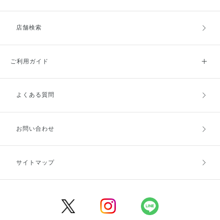
店舗検索
ご利用ガイド
よくある質問
ご利用ガイドトップ
ご注文方法
お支払方法
送料・配送
お問い合わせ
キャンセル・返品・交換
ポイント・クーポン
サイトマップ
定期お届け便
商品レビュー