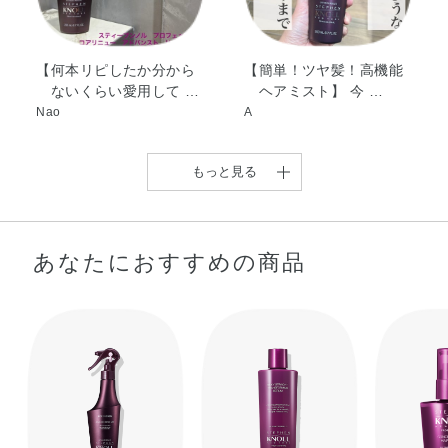
【何本リピしたか分から
【簡単！ツヤ髪！高機能
ないくらい愛用して …
ヘアミスト】 今 …
Nao
A
もっと見る
あなたにおすすめの商品
【わたしの大優勝ミスト(
【れまでにない弾力感に
【髪の芯まで瞬時に浸透
* ֦ơωơ֦ …
溢れる髪へ 高機能 …
補修する高機能ヘア …
urara
kaori
taetae