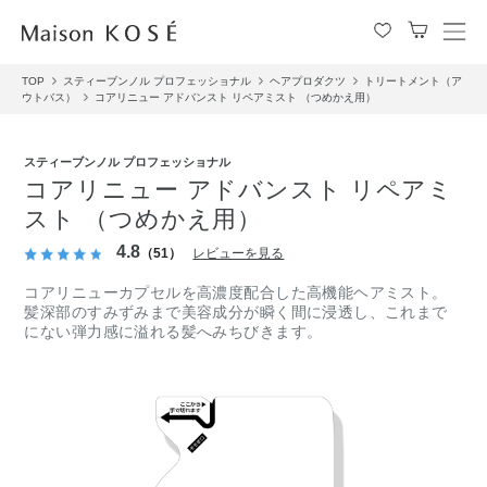
メ
ニ
TOP
スティーブンノル プロフェッショナル
ヘアプロダクツ
トリートメント（ア
ュ
ウトバス）
コアリニュー アドバンスト リペアミスト （つめかえ用）
ー
を
開
スティーブンノル プロフェッショナル
閉
コアリニュー アドバンスト リペアミ
す
スト （つめかえ用）
る
4.8
（51）
レビューを見る
コアリニューカプセルを高濃度配合した高機能ヘアミスト。
髪深部のすみずみまで美容成分が瞬く間に浸透し、これまで
にない弾力感に溢れる髪へみちびきます。