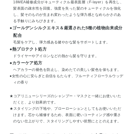
18MEA補修成分がキューティクル最表面層（F-layer）を再生し、
髪表面の疎水性を回復。強度を失った髪のキューティクルを強化
し、髪そのものが生まれ変わったような弾力感となめらかさのあ
る手触りにみちびきます。
●ゴールデンシルクエキス＆厳選された5種の植物由来成分
配合
毛髪をケアし、弾力感ある健やかな髪をサポートします。
●熱プロテクト処方
ドライヤーやアイロンなどの熱から髪を守ります。
●カラーケア処方
ヘアカラーの褪色を防止し、染めたての美しい髪色を保ちます。
●女性の心に安らぎと自信をもたらす、フルーティフローラルウッデ
ィの香り
★コアリニューシリーズのシャンプー・マスクと一緒にお使いいた
だくと、より効果的です。
★スタイリングの下地や、ブローローションとしてもお使いいただ
けます。芯から補修するため、表面に硬いコーティング感や重さ
のない仕上がりで、スタイリングしやすい状態にととのえます。