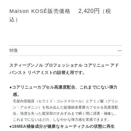
2,420円
Maison KOSÉ販売価格
（税
込）
特徴
スティーブンノル プロフェッショナル コアリニュー アド
バンスト リペアミストの詰替え用です。
●コアリニューカプセル高濃度配合、これまでにない弾力
感。
毛髪内部脂質（セラミド・コレステロール）とアミノ酸（グリシ
ン・アルギニン）を包み込んだ超微細多重層カプセルを高濃度配
合。強度を失った髪深部のすみずみまで瞬く間に浸透・補修し、
これまでにないほどの、しなやかな弾力感を実感できます。
●18MEA補修成分が健康なキューティクルの状態に再生