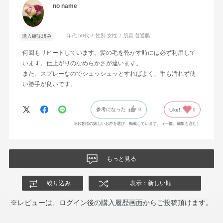
no name
年代:
50代
性別:
女性
肌質:
普通肌
購入確認済み
何回もリピートしています。髪の毛を乾かす時には必ず利用して
います。仕上がりのなめらかさが違います。
また、スプレーなのでシュッシュッとすればよく、手も汚れず使
い勝手が良いです。
参考になった
0
Like!
0
※お客様の嬉しいお声を選び、掲載しています。（一部、編集も含む）
もっと見る
絞り込み
表示：新しい順
※レビューは、ログイン後の購入履歴画面からご投稿頂けます。