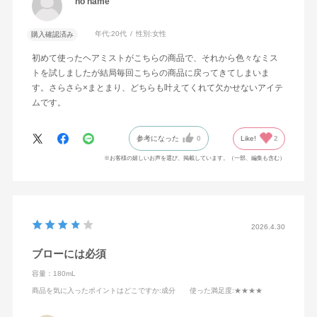
no name
年代:
20代
性別:
女性
購入確認済み
初めて使ったヘアミストがこちらの商品で、それから色々なミス
トを試しましたが結局毎回こちらの商品に戻ってきてしまいま
す。さらさら×まとまり、どちらも叶えてくれて欠かせないアイテ
ムです。
参考になった
0
Like!
2
※お客様の嬉しいお声を選び、掲載しています。（一部、編集も含む）
2026.4.30
ブローには必須
容量：180mL
商品を気に入ったポイントはどこですか
:成分
使った満足度
:★★★★