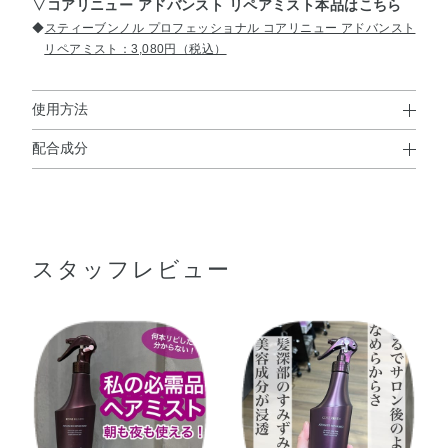
▽コアリニュー アドバンスト リペアミスト本品はこちら
◆
スティーブンノル プロフェッショナル コアリニュー アドバンスト
リペアミスト：3,080円（税込）
使用方法
配合成分
使用方法
水・エタノール・アーモンド油・アセロラ果実エキス・ア
●ストッパーをOPEN側に90度倒し、髪から5～10cmはなしてスプレ
ルギニン・グリシン・コメ胚芽油・セラミド2・トコフェ
ーし、なじませます。
※タオルドライ後の湿った髪、乾いた髪のどちらにもお使いいただ
ロール・バオバブ種子油・パルミチン酸アスコルビル・ロ
けますが、特に湿った髪へのご使用がより効果的です。
スタッフレビュー
ーズマリー葉エキス・加水分解シルク・BG・PG・アモジ
メチコン・イソステアリン酸PEG－50水添ヒマシ油・イソ
プロパノール・グリセリン・コレステロール・ジグルコシ
ル没食子酸・ジココイルエチルヒドロキシエチルモニウム
メトサルフェート・ジココジモニウムクロリド・ステアル
トリモニウムクロリド・セテス－20・ポリアクリル酸ホス
ホリルコリングリコール・ポリクオタニウム－10・メチル
パラベン・香料