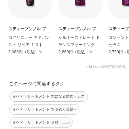
スティーブンノル プロ
スティーブンノル プロ
スティーブ
フェッショナル
フェッショナル
フェッショ
コアリニュー アドバン
シルキーストレート ト
コンセント
スト リペア ミスト
ランスフォーミング セ
セラム
3,080円（税込）※
ラム
2,860円（税込）※
2,750円
【思わず触りたくなる、
【これであなたもサラつ
潤いツヤ髪へ】 …
や髪に】 …
※Maison KOSÉ販売価格
suzu
yuri
このページに関連するタグ
＃ヘアトリートメント 気になる髪ストレス
＃ヘアトリートメント ツヤめく美髪へ
＃ヘアトリートメント フローラル