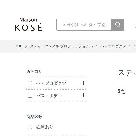
TOP
スティーブンノル プロフェッショナル
ヘアプロダクツ
ステ
カテゴリ
ヘアプロダクツ
5
点
シャンプー
バス・ボディ
ヘアパック・コン
ボディ洗浄料
ディショナー
商品区分
ハンドケア
トリートメント
在庫あり
（インバス）
入浴剤