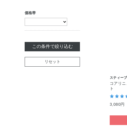
トリートメント
ボディケア・制汗
（アウトバス）
価格帯
料
ヘアスタイリング
セット商品
白髪染め
この条件で絞り込む
ヘアカラー
セット商品
リセット
スティーブ
コアリニ
ト
3,080円