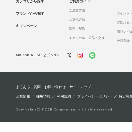
カテゴリから探す
ご利用ガイド
美容サプリメント
ご注文方法
ブランドから探す
ポイント
セット商品
お支払方法
定期お届
キャンペーン
送料・配送
商品レビ
キャンセル・返品・交換
会員登録
Maison KOSÉ 公式SNS
よくあるご質問
お問い合わせ
サイトマップ
企業情報
／
採用情報
／
利用規約
／
プライバシーポリシー
／
特定商
Copyright (C) KOSE Corporation. All rights reserved.