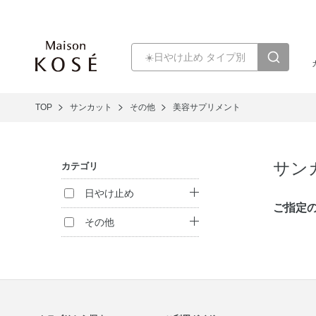
TOP
サンカット
その他
美容サプリメント
サン
カテゴリ
日やけ止め
ご指定
日やけ止め
その他
セット商品
フレグランス
メンズ
化粧雑貨