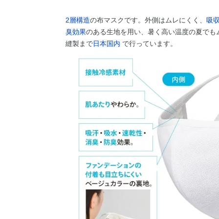
2層構造
の布マスクです。外側はムレにくく、
吸
臭効果
のある生地を用い、暑く高い温度の夏でも
縫製まで
日本国内
で行っています。