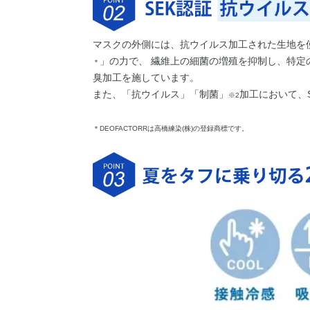
マスクの外側には、抗ウイルス加工された生地を使用
」の力で、 繊維上の細菌の増殖を抑制し、特定
＊
臭加工を施しています。
また、「抗ウイルス」「制菌」
加工において、
※2
＊DEOFACTORRは高橋練染(株)の登録商標です。