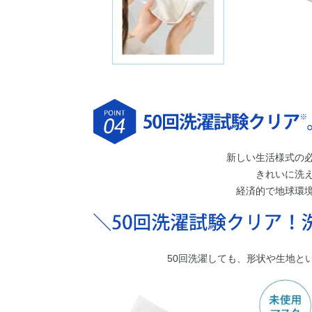
新しい生活様式の
きれいに洗
経済的で地球環
50回洗濯しても、形状や生地と