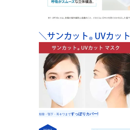
すっぽりカバー!
頬骨・顎下・耳キワまで