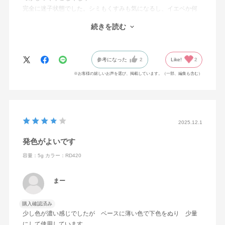
完全に迷子状態でした。シミもくすみも気になるし、イエベか何
かも全く分からず、とにかくこの沈みこんだ顔色をなんとかせね
続きを読む
ば…と口コミ見ながら思い切ってRD420購入。さっそく
軽く付けてみるとツヤがありとっても血色良くなり、正解でし
た。
参考になった
2
Like!
2
※お客様の嬉しいお声を選び、掲載しています。（一部、編集も含む）
2025.12.1
発色がよいです
容量：5g
カラー：RD420
まー
購入確認済み
少し色が濃い感じでしたが ベースに薄い色で下色をぬり 少量
にして使用しています