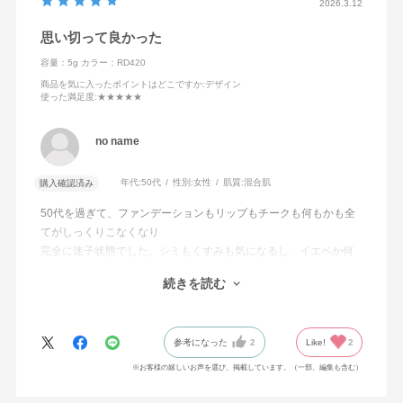
2026.3.12
思い切って良かった
容量：5g
カラー：RD420
商品を気に入ったポイントはどこですか
:デザイン
使った満足度
:★★★★★
no name
年代:
50代
性別:
女性
肌質:
混合肌
購入確認済み
50代を過ぎて、ファンデーションもリップもチークも何もかも全
てがしっくりこなくなり
完全に迷子状態でした。シミもくすみも気になるし、イエベか何
かも全く分からず、とにかくこの沈みこんだ顔色をなんとかせね
続きを読む
ば…と口コミ見ながら思い切ってRD420購入。さっそく
軽く付けてみるとツヤがありとっても血色良くなり、正解でし
た。
参考になった
2
Like!
2
※お客様の嬉しいお声を選び、掲載しています。（一部、編集も含む）