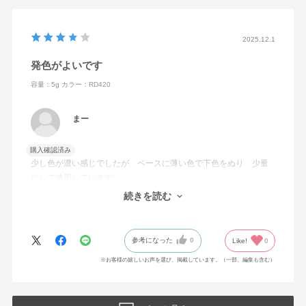
2025.12.1
発色がよいです
容量：5g
カラー：RD420
まー
購入確認済み
少し色が濃い感じでしたが ベースに薄い色で下色をぬり 少量
にして使用しています
発色もよく ブラシも使いやすく 値段もお安いので ほか色も
続きを読む
ためしてみよかとおもいます
参考になった
0
Like!
0
※お客様の嬉しいお声を選び、掲載しています。（一部、編集も含む）