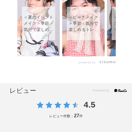
＜夏のイベント
＜ビーチメイク
＜お出か
メイク＞季節・
＞季節・気分で
ク＞季節
気分で楽しめ...
楽しめるトレ...
で楽しめる
powered by
レビュー
4.5
27
レビュー件数：
件