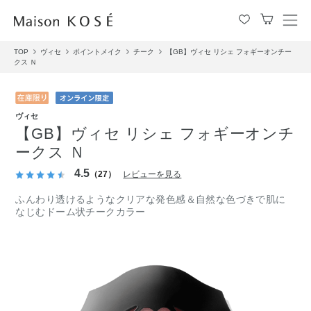
メ
ニ
TOP
ヴィセ
ポイントメイク
チーク
【GB】ヴィセ リシェ フォギーオンチー
ュ
クス Ｎ
ー
を
開
閉
ヴィセ
す
【GB】ヴィセ リシェ フォギーオンチ
る
ークス Ｎ
4.5
（27）
レビューを見る
ふんわり透けるようなクリアな発色感＆自然な色づきで肌に
なじむドーム状チークカラー