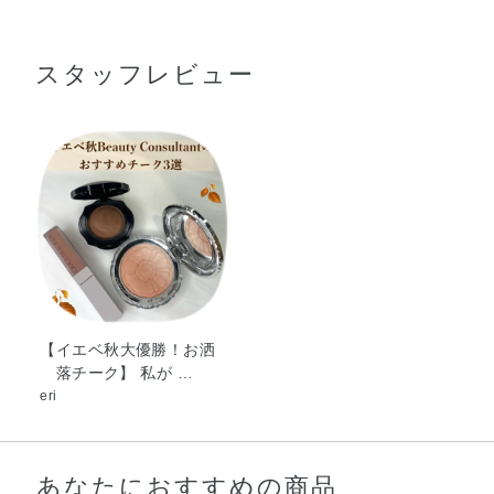
Al）・リンゴ酸ジイソステアリル・（フッ化／水酸化／酸
い位置を中心にぼかします。
化）／（Mg／K／ケイ素）・デシルテトラデカノール・シ
スタッフレビュー
リカ・アーモンド油・トコフェロール・アミノプロピルト
使用上の注意
リエトキシシラン・アモジメチコン・イソドデカン・エチ
ルセルロース・オクチルドデカノール・ジメチコノール・
●ブラシがよごれたときは、ぬるま湯に中性洗剤を薄くとかして振り
ジメチコン・酸化スズ・グンジョウ・マイカ・酸化チタ
洗いをしたあと、よくすすいで毛先をととのえ、日かげで完全に
乾かしてからお使いください。
ン・酸化亜鉛・酸化鉄・赤202
【イエベ秋大優勝！お洒
落チーク】 私が …
eri
あなたにおすすめの商品