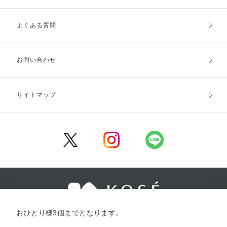
よくある質問
ご利用ガイドトップ
ご注文方法
お支払方法
送料・配送
お問い合わせ
キャンセル・返品・交換
ポイント・クーポン
サイトマップ
定期お届け便
商品レビュー
会員登録
おひとり様3個までとなります。
／
／
／
企業情報
採用情報
利用規約