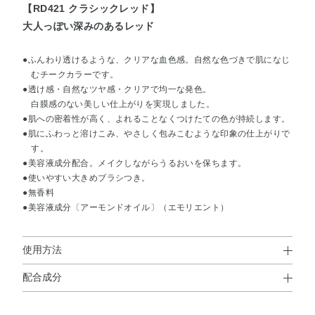
【RD421 クラシックレッド】
大人っぽい深みのあるレッド
●ふんわり透けるような、クリアな血色感。自然な色づきで肌になじ
むチークカラーです。
●透け感・自然なツヤ感・クリアで均一な発色。
白膜感のない美しい仕上がりを実現しました。
●肌への密着性が高く、よれることなくつけたての色が持続します。
●肌にふわっと溶けこみ、やさしく包みこむような印象の仕上がりで
す。
●美容液成分配合。メイクしながらうるおいを保ちます。
●使いやすい大きめブラシつき。
●無香料
●美容液成分〔アーモンドオイル〕（エモリエント）
使用方法
配合成分
使用方法
合成金雲母・ポリメタクリル酸メチル・ホウケイ酸（Ca／
●ブラシに適量を含ませ、手の甲で色のつき具合をみてから、頬の高