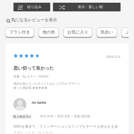
絞り込み
表示：新しい順
気になるレビューを表示
ブラシ付き
他の色
お気に入り
気合い
ふん
2026.3.12
思い切って良かった
容量：5g
カラー：RD420
商品を気に入ったポイントはどこですか
:デザイン
使った満足度
:★★★★★
no name
年代:
50代
性別:
女性
肌質:
混合肌
購入確認済み
50代を過ぎて、ファンデーションもリップもチークも何もかも全
てがしっくりこなくなり