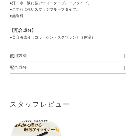
●汗・水・涙に強いウォータープルーフタイプ。
●こすれに強いスマッジプルーフタイプ。
●無香料
【配合成分】
●美容液成分〔コラーゲン・スクワラン〕（保湿）
使用方法
配合成分
使用方法
ジメチコン・トリメチルシロキシケイ酸・合成ワックス・
●やわらかな芯のため、
1mm
くり出して、まつ毛のはえぎわにそっ
（アクリレーツ／アクリル酸ステアリル／メタクリル酸ジ
て
軽い力で
描きます。
※落とすときは、ポイントメイクアップリムーバーのご使用をおす
メチコン）コポリマー・ジフェニルシロキシフェニルトリ
すめします。
スタッフレビュー
メチコン・キャンデリラロウ・セスキイソステアリン酸ソ
※くり出した芯は戻りません。
ルビタン・脂肪酸（C18－36）グリコール・シリル化シリ
カ・トコフェロール・水溶性コラーゲン・クエン酸・クエ
ン酸Na・スクワラン・水・水酸化Al・フェノキシエタノー
ル・メチルパラベン・酸化チタン・酸化鉄