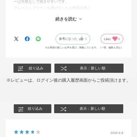
ーは失敗なしで描きやすいです。
グレージュブラウンを選びましたが色味は薄く
ナチュラルな感じです。ブラックにすれば
続きを読む
もっと目もとが際立つような気がするので
もう1本購入しようと思います。
参考になった
1
Like!
0
※お客様の嬉しいお声を選び、掲載しています。（一部、編集も含む）
絞り込み
表示：新しい順
※レビューは、ログイン後の購入履歴画面からご投稿頂けます。
絞り込み
表示：新しい順
2026.6.9