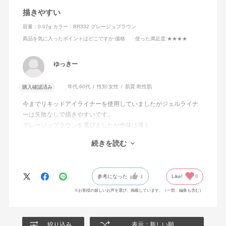
描きやすい
容量：0.07g
カラー：BR332 グレージュブラウン
商品を気に入ったポイントはどこですか
:価格
使った満足度
:★★★★
ゆっきー
年代:
60代
性別:
女性
肌質:
乾性肌
購入確認済み
今までリキッドアイライナーを使用していましたがジェルライナ
ーは失敗なしで描きやすいです。
グレージュブラウンを選びましたが色味は薄く
ナチュラルな感じです。ブラックにすれば
続きを読む
もっと目もとが際立つような気がするので
もう1本購入しようと思います。
参考になった
1
Like!
0
※お客様の嬉しいお声を選び、掲載しています。（一部、編集も含む）
絞り込み
表示：新しい順