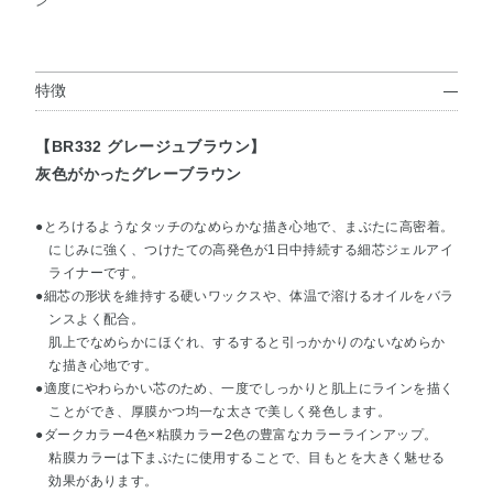
ン
特徴
【BR332 グレージュブラウン】
灰色がかったグレーブラウン
●とろけるようなタッチのなめらかな描き心地で、まぶたに高密着。
にじみに強く、つけたての高発色が1日中持続する細芯ジェルアイ
ライナーです。
●細芯の形状を維持する硬いワックスや、体温で溶けるオイルをバラ
ンスよく配合。
肌上でなめらかにほぐれ、するすると引っかかりのないなめらか
な描き心地です。
●適度にやわらかい芯のため、一度でしっかりと肌上にラインを描く
ことができ、厚膜かつ均一な太さで美しく発色します。
●ダークカラー4色×粘膜カラー2色の豊富なカラーラインアップ。
粘膜カラーは下まぶたに使用することで、目もとを大きく魅せる
効果があります。