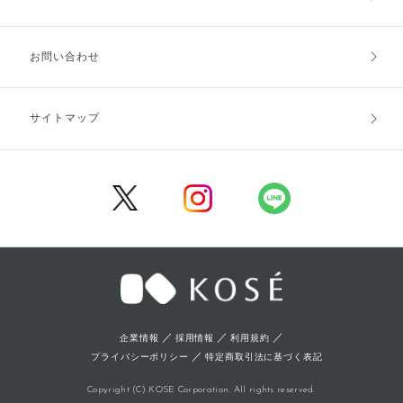
お支払方法
送料・配送
お問い合わせ
キャンセル・返品・交換
ポイント・クーポン
サイトマップ
定期お届け便
商品レビュー
会員登録
／
／
／
企業情報
採用情報
利用規約
／
プライバシーポリシー
特定商取引法に基づく表記
Copyright (C) KOSE Corporation. All rights reserved.