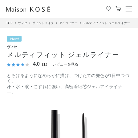
メ
ニ
TOP
ヴィセ
ポイントメイク
アイライナー
メルティフィット ジェルライナー
ュ
ー
を
開
ヴィセ
閉
メルティフィット ジェルライナー
す
る
4.0
（1）
レビューを見る
とろけるようになめらかに描け、つけたての発色が1日中つづ
く。
汗・水・涙・こすれに強い、高密着細芯ジェルアイライナ
ー。