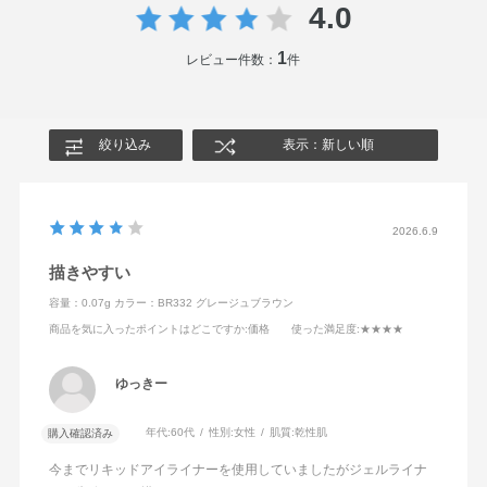
4.0
1
レビュー件数：
件
絞り込み
表示：新しい順
2026.6.9
描きやすい
容量：0.07g
カラー：BR332 グレージュブラウン
商品を気に入ったポイントはどこですか
:価格
使った満足度
:★★★★
ゆっきー
年代:
60代
性別:
女性
肌質:
乾性肌
購入確認済み
今までリキッドアイライナーを使用していましたがジェルライナ