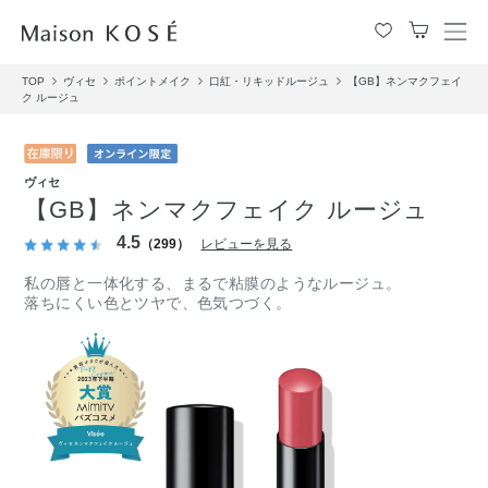
メ
ニ
TOP
ヴィセ
ポイントメイク
口紅・リキッドルージュ
【GB】ネンマクフェイ
ュ
ク ルージュ
ー
を
開
閉
ヴィセ
す
【GB】ネンマクフェイク ルージュ
る
4.5
（299）
レビューを見る
私の唇と一体化する、まるで粘膜のようなルージュ。
落ちにくい色とツヤで、色気つづく。