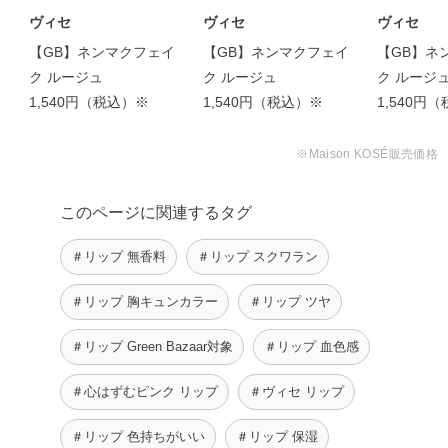
ヴィセ
ヴィセ
ヴィセ
【GB】ネンマクフェイ
【GB】ネンマクフェイ
【GB】ネ
ク ルージュ
ク ルージュ
ク ルージ
1,540円（税込）※
1,540円（税込）※
1,540円
【ホリデー限定カラー紹
【ネンマクフェイク ル
介】 Visee …
ージュ 限定色】 …
※Maison KOSÉ販売価格
taetae
aiko
【粘膜カラーで印象的な
【大人気のネンマクフェ
唇に】 皆さまこ …
イクルージュから限 …
sari
urara
このページに関連するタグ
＃リップ 無香料
＃リップ スクワラン
＃リップ 胸キュンカラー
＃リップ ツヤ
＃リップ Green Bazaar対象
＃リップ 血色感
＃心はずむピンク リップ
＃ヴィセ リップ
＃リップ 色持ちがいい
＃リップ 保湿