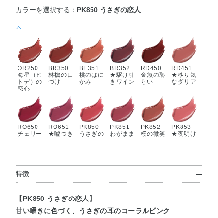
カラーを選択する：
PK850 うさぎの恋人
OR250
BR350
BE351
BR352
RD450
RD451
海星（ヒ
林檎の口
桃のはに
★駆け引
金魚の恥
★移り気
トデ）の
づけ
かみ
きワイン
らい
なダリア
恋心
RO650
RO651
PK850
PK851
PK852
PK853
チェリー
★嘘つき
うさぎの
わがまま
桜の微笑
★夜明け
の自惚れ
ローズテ
恋人
な肉球
み
の人魚
ィー
特徴
PK854
★一途な
【PK850 うさぎの恋人】
ピオニー
甘い囁きに色づく、うさぎの耳のコーラルピンク