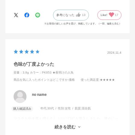
参考になった
13
Like!
17
※お客様の嬉しいお声を選び、掲載しています。（一部、編集も含む）
2024.11.4
色味が丁度よかった
容量：3.8g
カラー：PK853 ★夜明けの人魚
商品を気に入ったポイントはどこですか
:価格
使った満足度
:★★★★★
no name
年代:
30代
性別:
女性
肌質:
混合肌
購入確認済み
マスクを外す事も増え久しぶりに口紅を購入しました。薄めに一
度塗りで口紅をつけている様に見えない自然な血色感でした。他
続きを読む
の色もためしてみたいです。