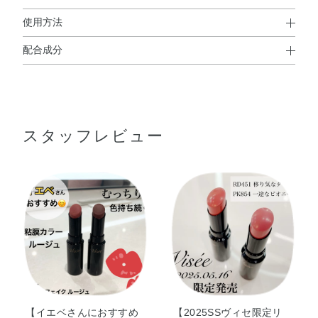
使用方法
配合成分
使用方法
ジフェニルジメチコン・デカエチルヘキサン酸ポリグリセ
●5mmくらいくり出してお使いください。
リル－10・（ビニルピロリドン／ヘキサデセン）コポリマ
●唇に定着するまで（60秒くらい）、飲食や唇をこすりあわせたりせ
ずお待ちください。
ー・イソドデカン・トリメチルシロキシフェニルジメチコ
※落とすときはポイントメイクアップリムーバーのご使用をおすす
スタッフレビュー
ン・テトラエチルヘキサン酸ペンタエリスリチル・トリイ
めします。
ソステアリン酸ポリグリセリル－2・合成ワックス・ジメ
※製法上、口紅の表面にむらが出る場合がありますが、品質に問題
チコン・フェニルトリメチコン・イソステアリン酸デキス
はありません。
トリン・DPG・トコフェロール・ヒアルロン酸Na・BHT・
（エイコセン／ビニルピロリドン）コポリマー・（エチレ
ン／プロピレン）コポリマー・アルミナ・カルナウバロ
ウ・キャンデリラロウ・キャンデリラロウエステルズ・シ
リカ・ジメチルシリル化シリカ・スクワラン・ハイドロゲ
ンジメチコン・炭酸Ca・酸化チタン・酸化鉄・黄4・赤
202
【イエベさんにおすすめ
【2025SSヴィセ限定リ