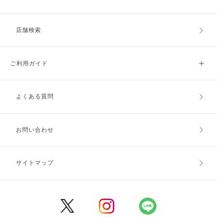
店舗検索
ご利用ガイド
よくある質問
ご利用ガイドトップ
ご注文方法
お支払方法
送料・配送
お問い合わせ
キャンセル・返品・交換
ポイント・クーポン
サイトマップ
定期お届け便
商品レビュー