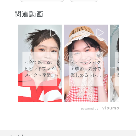
関連動画
＜色で魅せる、
＜ビーチメイク
＜梅雨の
ビビッドプレイ
＞季節・気分で
解決メイ
メイク＞季節...
楽しめるトレ...
節・気分で
powered by