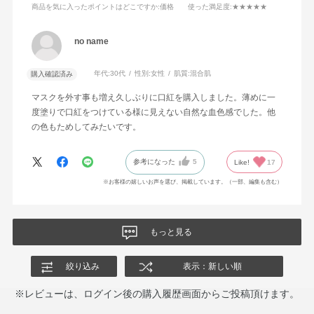
商品を気に入ったポイントはどこですか
:価格
使った満足度
:★★★★★
no name
年代:
30代
性別:
女性
肌質:
混合肌
購入確認済み
マスクを外す事も増え久しぶりに口紅を購入しました。薄めに一
度塗りで口紅をつけている様に見えない自然な血色感でした。他
の色もためしてみたいです。
参考になった
5
Like!
17
※お客様の嬉しいお声を選び、掲載しています。（一部、編集も含む）
もっと見る
絞り込み
表示：新しい順
※レビューは、ログイン後の購入履歴画面からご投稿頂けます。