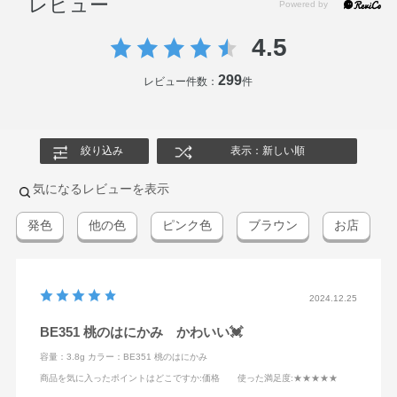
レビュー
4.5
299
レビュー件数：
件
絞り込み
表示：新しい順
気になるレビューを表示
発色
他の色
ピンク色
ブラウン
お店
2024.12.25
BE351 桃のはにかみ かわいい💓
容量：3.8g
カラー：BE351 桃のはにかみ
商品を気に入ったポイントはどこですか
:価格
使った満足度
:★★★★★