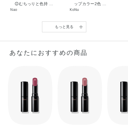
😊むちっりと色持 …
ップカラー2色 …
Nao
KoNu
もっと見る
あなたにおすすめの商品
Visee ネンマクフェイク
人気のヴィセ ネンマクフ
ヴィセの大人気アイテム
【 むっちり色気のあるく
【ディープカラーで魅惑
ルージュ 限 …
ェイクルージュか …
ネンマクフェイク …
ちびるに♡ 】 …
な唇に！💄】 …
shiho
KoNu
sakura
shiori
suzu
【大人気♡粘膜フェイク
ルージュのホリデー …
reona