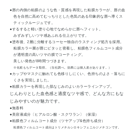
●唇の内側の粘膜のような色・質感を再現した粘膜カラーが、唇の血
色を自然に高めてむっちりとした色気のある印象的な唇へ導くス
ティックルージュです。
●するすると軽い塗り心地でなめらかに唇へフィット。
みずみずしいツヤ感あふれる仕上がりです。
●塗布後、2層に分離するコーセー独自のラスティング処方を採用。
粘膜カラー層が唇にピタッと密着し、粘膜色フィルムコート成分
が透明度の高いツヤの膜でコーティング。
美しい発色が8時間つづきます。
※化粧もちデータ取得。（当社調べ。効果には個人差があります。）
●カップやマスクに触れても色移りしにくい、色持ちのよさ・落ちに
くさを実現しました。
●粘膜カラーを再現した肌なじみのよいカラーラインアップ。
じんわりとした血色感と適度なツヤ感で、どんな方にもな
じみやすいのが魅力です。
●無香料
●美容液成分〔ヒアルロン酸・スクワラン〕（保湿）
●粘膜色フィルムコート成分（ツヤアップ&色持ち成分）
粘膜色フィルムコート成分はトリメチルシロキシフェニルジメチコンです。