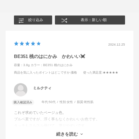
絞り込み
表示：新しい順
2024.12.25
BE351 桃のはにかみ かわいい💓
容量：3.8g
カラー：BE351 桃のはにかみ
商品を気に入ったポイントはどこですか
:価格
使った満足度
:★★★★★
ミルクティ
年代:
50代
性別:
女性
肌質:
乾性肌
購入確認済み
これぞ求めていたベージュ色。
ブルベ夏ですが、浮く事もなくかわいいお色です。
タッチもスルスル伸びて、塗りやすいです。
PK850に次いで2本目です。まだまだ集めたいと
続きを読む
思っています。ネーミングも絶妙ですね！