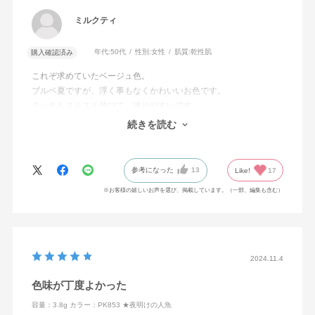
ミルクティ
年代:
50代
性別:
女性
肌質:
乾性肌
購入確認済み
これぞ求めていたベージュ色。
ブルベ夏ですが、浮く事もなくかわいいお色です。
タッチもスルスル伸びて、塗りやすいです。
PK850に次いで2本目です。まだまだ集めたいと
続きを読む
思っています。ネーミングも絶妙ですね！
参考になった
13
Like!
17
※お客様の嬉しいお声を選び、掲載しています。（一部、編集も含む）
2024.11.4
色味が丁度よかった
容量：3.8g
カラー：PK853 ★夜明けの人魚