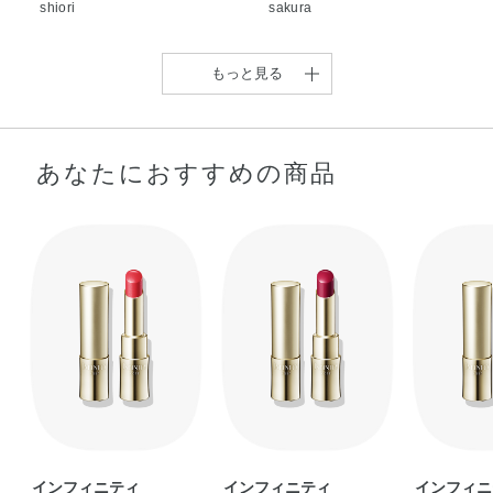
shiori
sakura
もっと見る
あなたにおすすめの商品
【肌に馴染む！粘膜色リ
イエベ秋大優勝【お洒落
ップ】 みずみず …
な深みを楽しむブラ …
Mana
eri
インフィニティ
インフィニティ
インフィニ