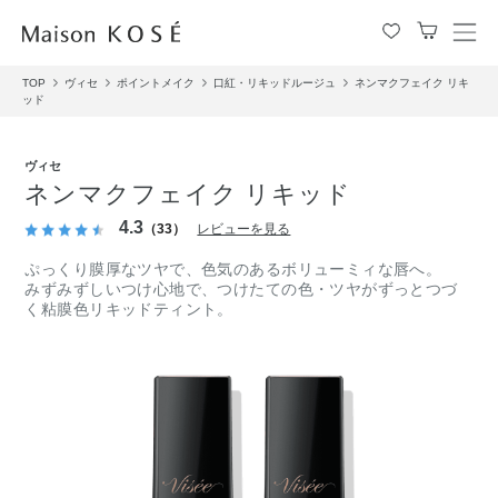
メ
ニ
TOP
ヴィセ
ポイントメイク
口紅・リキッドルージュ
ネンマクフェイク リキ
ュ
ッド
ー
を
開
ヴィセ
閉
ネンマクフェイク リキッド
す
4.3
る
（33）
レビューを見る
ぷっくり膜厚なツヤで、色気のあるボリューミィな唇へ。
みずみずしいつけ心地で、つけたての色・ツヤがずっとつづ
く粘膜色リキッドティント。