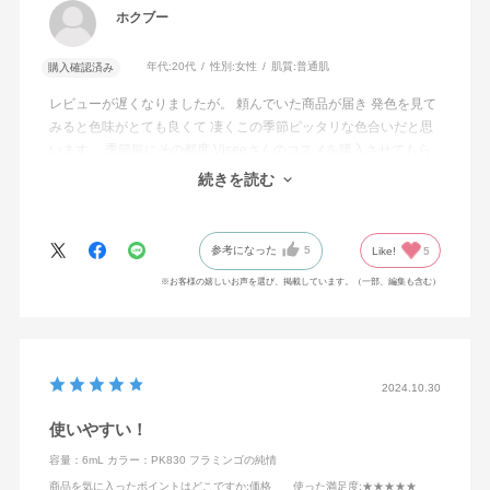
ホクブー
年代:
20代
性別:
女性
肌質:
普通肌
購入確認済み
レビューが遅くなりましたが。 頼んでいた商品が届き 発色を見て
みると色味がとても良くて 凄くこの季節ピッタリな色合いだと思
います。 季節毎にその都度 Viseeさんのコスメを購入させてもら
ってますが 本当に色持ちが良いな と 思い使わせていただいてま
続きを読む
す。
参考になった
5
Like!
5
※お客様の嬉しいお声を選び、掲載しています。（一部、編集も含む）
2024.10.30
使いやすい！
容量：6mL
カラー：PK830 フラミンゴの純情
商品を気に入ったポイントはどこですか
:価格
使った満足度
:★★★★★