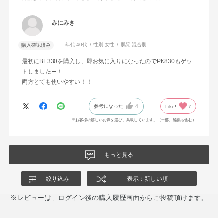
みにみき
年代:
40代
性別:
女性
肌質:
混合肌
購入確認済み
最初にBE330を購入し、即お気に入りになったのでPK830もゲッ
トしましたー！
両方とても使いやすい！！
参考になった
4
Like!
7
※お客様の嬉しいお声を選び、掲載しています。（一部、編集も含む）
もっと見る
絞り込み
表示：新しい順
※レビューは、ログイン後の購入履歴画面からご投稿頂けます。