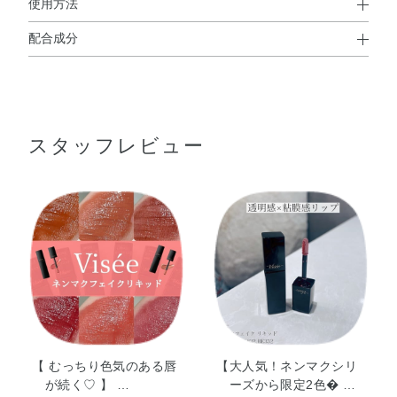
使用方法
配合成分
使用方法
水・水添ポリイソブテン・BG・ダイマージリノレイル水添
付属のチップに適量をとり、唇に塗布します。
ロジン縮合物・リンゴ酸ジイソステアリル・ワセリン・ミ
重ねづけをすると、より膜厚に仕上がります。
ネラルオイル・トリイソステアリン酸ポリグリセリル－
スタッフレビュー
2・TEA・エタノール・シロキクラゲエキス・ステビア葉／
使用上の注意
茎エキス・トコフェロール・ヒアルロン酸Na・PEG－10水
添ヒマシ油・（アクリル酸Na／アクリロイルジメチルタウ
・ご使用後は、ティッシュペーパーなどで容器の口もととチップを
ふいてから容器に戻し、キャップは必ずしめてください。
リンNa）コポリマー・（アクリレーツ／アクリル酸アルキ
・唇への色残りが気になる時は、お手持ちのポイントメイクアップ
ル（C10－30））クロスポリマー・イソヘキサデカン・オ
リムーバーをコットンにたっぷりと含ませ、丁寧にふきとってくだ
レイン酸ソルビタン・カルボマー・スクワラン・ステアリ
さい。
ン酸・ステアリン酸グリセリル・セテアリルアルコール・
・衣服などにつくと落ちないので、ご注意ください。
トリエチルヘキサノイン・ヒドロキシプロピルメチルセル
ロース・ベヘニルアルコール・ポリアクリル酸アンモニウ
ム・ポリソルベート80・水酸化Al・フェノキシエタノー
ル・酸化チタン・黄4・青1・赤227・橙205
【 むっちり色気のある唇
【大人気！ネンマクシリ
が続く♡ 】 …
ーズから限定2色 …