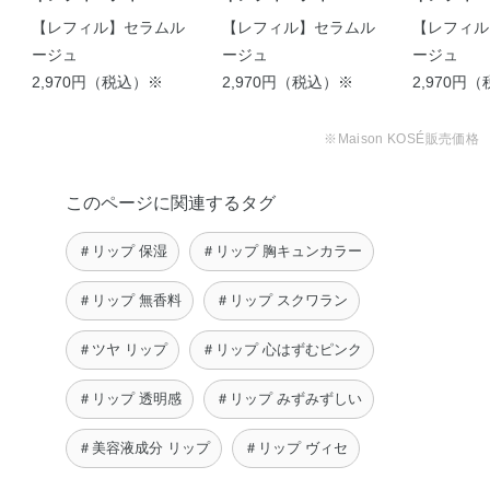
【レフィル】セラムル
【レフィル】セラムル
【レフィル
ージュ
ージュ
ージュ
2,970円（税込）※
2,970円（税込）※
2,970円
【大人気粘膜リップから
【大人気のバズリップか
リキッドタイプが登 …
らリキッドタイプの …
※Maison KOSÉ販売価格
azumi
urara
このページに関連するタグ
＃リップ 保湿
＃リップ 胸キュンカラー
＃リップ 無香料
＃リップ スクワラン
＃ツヤ リップ
＃リップ 心はずむピンク
＃リップ 透明感
＃リップ みずみずしい
＃美容液成分 リップ
＃リップ ヴィセ