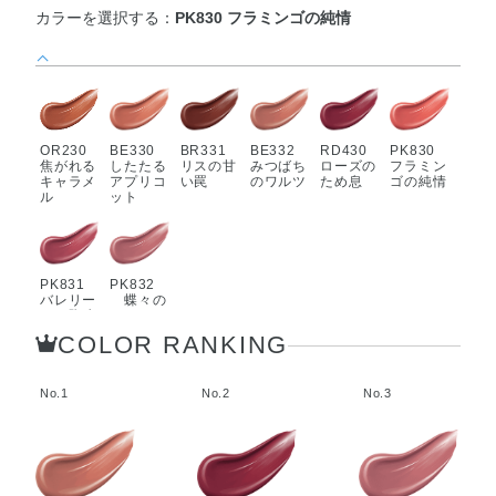
カラーを選択する：
PK830 フラミンゴの純情
OR230
BE330
BR331
BE332
RD430
PK830
焦がれる
したたる
リスの甘
みつばち
ローズの
フラミン
キャラメ
アプリコ
い罠
のワルツ
ため息
ゴの純情
ル
ット
PK831
PK832
バレリー
蝶々の
ナの陶酔
ジュッテ
COLOR RANKING
No.1
No.2
No.3