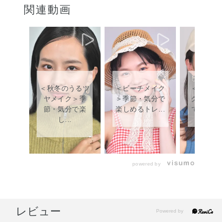
関連動画
＜秋冬のうるツ
＜ビーチメイク
＜お出か
ヤメイク＞季
＞季節・気分で
ク＞季節
節・気分で楽
楽しめるトレ...
で楽しめる
し...
powered by
レビュー