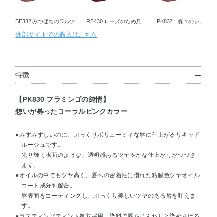
BE332 みつばちのワルツ
RD430 ローズのため息
PK832 蝶々のジュッテ
外部サイトでの購入はこちら
特徴
【PK830 フラミンゴの純情】
想いが募ったコーラルピンクカラー
●みずみずしいのに、ぷっくりボリューミィな唇に仕上がるリキッド
ルージュです。
光り輝く水面のような、透明感あるツヤやかな仕上がりがつづき
ます。
●オイルの中でもツヤ高く、唇への密着性に優れた粘膜色ツヤオイル
コート成分を配合。
唇表面をコーティングし、ぷっくり美しいツヤのある唇を叶えま
す。
●ラスティングティント処方採用。染料で唇をじんわりと染めあげる