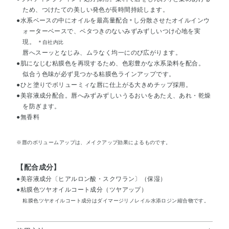
ため、つけたての美しい発色が長時間持続します。
●水系ベースの中にオイルを最高量配合
し分散させたオイルインウ
＊
ォーターベースで、ベタつきのないみずみずしいつけ心地を実
現。
＊自社内比
唇へスーッとなじみ、ムラなく均一にのび広がります。
●肌になじむ粘膜色を再現するため、色彩豊かな水系染料を配合。
似合う色味が必ず見つかる粘膜色ラインアップです。
●ひと塗りでボリューミィな唇に仕上がる大きめチップ採用。
●美容液成分配合。唇へみずみずしいうるおいをあたえ、あれ・乾燥
を防ぎます。
●無香料
※唇のボリュームアップは、メイクアップ効果によるものです。
【配合成分】
●美容液成分〔ヒアルロン酸・スクワラン〕（保湿）
●粘膜色ツヤオイルコート成分（ツヤアップ）
粘膜色ツヤオイルコート成分はダイマージリノレイル水添ロジン縮合物です。