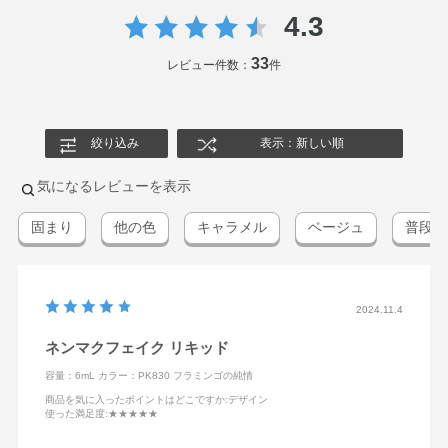
4.3
33
レビュー件数：
件
絞り込み
表示：新しい順
気になるレビューを表示
固まり
他の色
キャラメル
ベージュ
普段
2024.11.4
ネンマクフェイク リキッド
容量：6mL
カラー：PK830 フラミンゴの純情
商品を気に入ったポイントはどこですか
:デザイン
使った満足度
:★★★★★