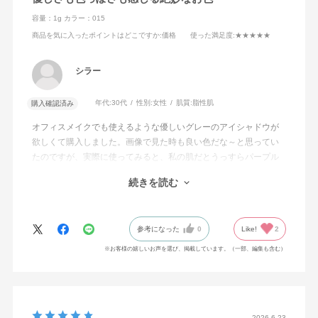
容量：1g
カラー：015
商品を気に入ったポイントはどこですか
:価格
使った満足度
:★★★★★
シラー
年代:
30代
性別:
女性
肌質:
脂性肌
購入確認済み
オフィスメイクでも使えるような優しいグレーのアイシャドウが
欲しくて購入しました。画像で見た時も良い色だな～と思ってい
たのですが、実際に使ってみると、私の肌だとうっすらパープル
がかったグレーブラウンに発色し、やわらかなグレーの中に少し
続きを読む
の色っぽさやミステリアスなニュアンスも感じられて素敵でし
た！単色使いでもしっかり決まるし、ベーシックな色合いだから
他の色とも組み合わせやすいのもポイントです。しっとりとした
参考になった
0
Like!
2
質感で粉飛びもせず、色持ちも良くてお値段以上だと思います。
出会えて良かった！！
※お客様の嬉しいお声を選び、掲載しています。（一部、編集も含む）
2026.6.23