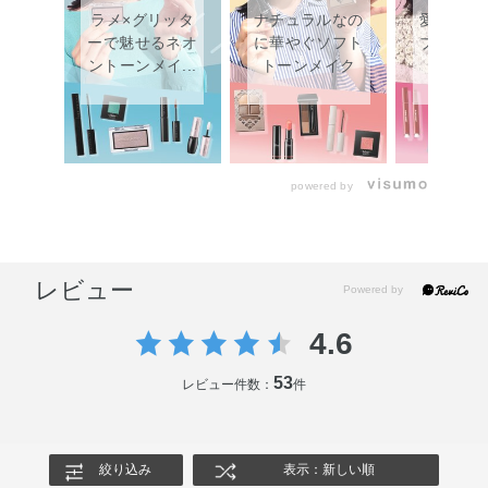
ラメ×グリッタ
ナチュラルなの
愛されピ
ーで魅せるネオ
に華やぐソフト
ブルーム
ントーンメイ...
トーンメイク
メイ
powered by
レビュー
4.6
53
レビュー件数：
件
絞り込み
表示：新しい順