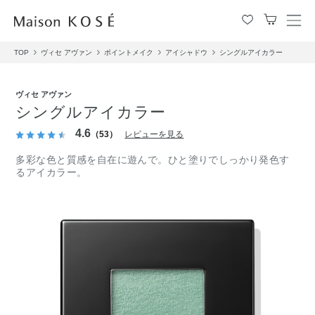
メ
ニ
TOP
ヴィセ アヴァン
ポイントメイク
アイシャドウ
シングルアイカラー
ュ
ー
を
ヴィセ アヴァン
開
シングルアイカラー
閉
す
4.6
（53）
レビューを見る
る
多彩な色と質感を自在に遊んで。ひと塗りでしっかり発色す
るアイカラー。