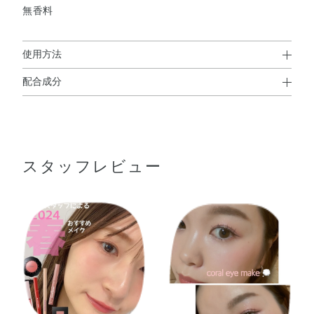
無香料
041
042
043
044
045
046
使用方法
配合成分
使用方法
047
048
049
051
052
053
タルク・合成金雲母・水添ポリイソブテン・ミネラルオイ
● お手持ちのブラシやチップ、または指先に適量をとり、
ル・セスキイソステアリン酸ソルビタン・トコフェロー
まぶたに軽くのばします。
ル・ヒアルロン酸Na・イソドデカン・セスキステアリン酸
054
055
スタッフレビュー
ソルビタン・ワセリン・金・酸化スズ・グンジョウ・コン
ジョウ・マイカ・酸化チタン・酸化亜鉛・酸化鉄・硫酸
Ba・黄4