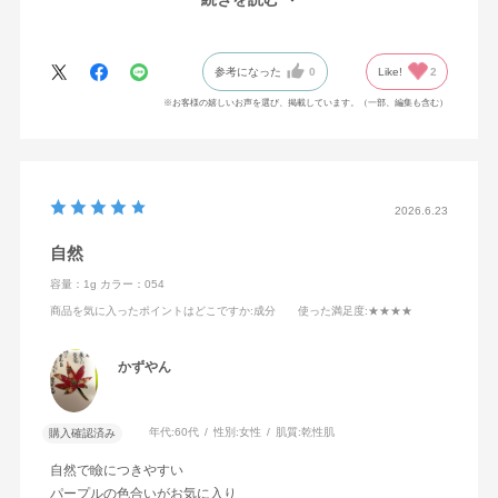
の色っぽさやミステリアスなニュアンスも感じられて素敵でし
た！単色使いでもしっかり決まるし、ベーシックな色合いだから
他の色とも組み合わせやすいのもポイントです。しっとりとした
参考になった
0
Like!
2
質感で粉飛びもせず、色持ちも良くてお値段以上だと思います。
出会えて良かった！！
※お客様の嬉しいお声を選び、掲載しています。（一部、編集も含む）
2026.6.23
自然
容量：1g
カラー：054
商品を気に入ったポイントはどこですか
:成分
使った満足度
:★★★★
かずやん
年代:
60代
性別:
女性
肌質:
乾性肌
購入確認済み
自然で瞼につきやすい
パープルの色合いがお気に入り