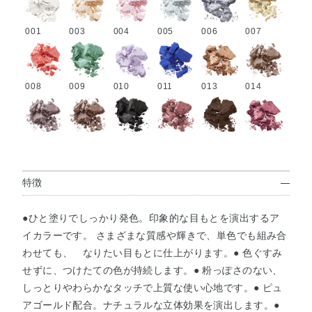
001
003
004
005
006
007
008
009
010
011
013
014
015
016
017
018
020
021
特徴
023
024
025
026
027
028
●ひと塗りでしっかり発色。印象的な目もとを演出するア
イカラーです。 さまざまな質感や輝きで、単色でも組み合
わせても、 なりたい目もとに仕上がります。● 色ぐすみ
029
030
031
032
033
034
せずに、つけたての色が持続します。● 粉っぽさのない、
しっとりやわらかなタッチで上質な使い心地です。● ピュ
アゴールド配合。ナチュラルな立体効果を演出します。●
035
036
037
038
039
040