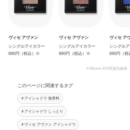
【オトナ女子のブラウン
＼ハロウィンアイメイク7
【儚げ簡単にナチュラル
【春のやわらかオレンジ
✳︎これからの季節に！プ
【ポーチの仲間入り♡】
メイク】 アイカラ …
選／ マスクを着 …
ブラウンアイ♡】 …
メイク♪】 優し …
チプラフレッシュ …
最近私のポーチ …
aiko
Kana
Yumi
furu
chie
Mana
ヴィセ アヴァン
ヴィセ アヴァン
ヴィセ ア
シングルアイカラー
シングルアイカラー
シングルア
880円（税込）※
880円（税込）※
880円（
※Maison KOSÉ販売価格
《BCの休日メイク☆》
このページに関連するタグ
仕事用とはまた …
JURI
＃アイシャドウ 無香料
【マスクだから挑戦しや
今日もマスクカラーメイ
オフィスメイクにも休日
【発色が可愛いアヴァン
本日のクールアイズ。 ア
すいカラーメイクⅡ …
クで気分転換★特に …
にも、どんなシーン …
メイク♡】 ヴィ …
イシャドウはお …
＃アイシャドウ しっとり
aiko
CHAO
Mitsue
Mana
CHAO
＃ヴィセ アヴァン アイシャドウ