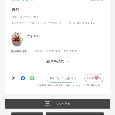
自然
容量：1g
カラー：054
商品を気に入ったポイントはどこですか
:成分
使った満足度
:★★★★
かずやん
年代:
60代
性別:
女性
肌質:
乾性肌
購入確認済み
自然で瞼につきやすい
続きを読む
パープルの色合いがお気に入り
参考になった
0
Like!
0
※お客様の嬉しいお声を選び、掲載しています。（一部、編集も含む）
もっと見る