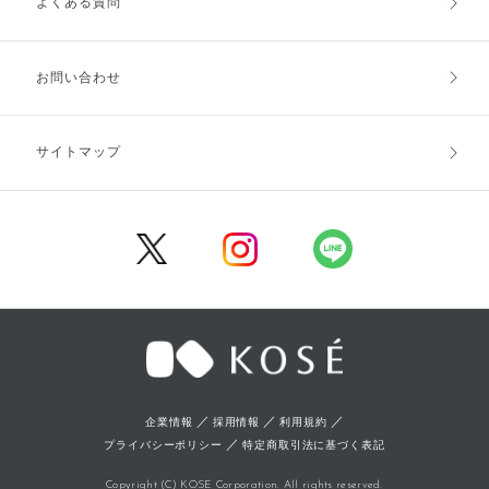
よくある質問
ご利用ガイドトップ
ご注文方法
お支払方法
送料・配送
お問い合わせ
キャンセル・返品・交換
ポイント・クーポン
サイトマップ
定期お届け便
商品レビュー
会員登録
／
／
／
企業情報
採用情報
利用規約
／
プライバシーポリシー
特定商取引法に基づく表記
Copyright (C) KOSE Corporation. All rights reserved.