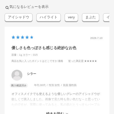
気になるレビューを表示
アイシャドウ
ハイライト
very
まぶた
イエ
2026.7.10
優しさも色っぽさも感じる絶妙なお色
容量：1g
カラー：015
商品を気に入ったポイントはどこですか
:価格
使った満足度
:★★★★★
シラー
年代:
30代
性別:
女性
肌質:
脂性肌
購入確認済み
オフィスメイクでも使えるような優しいグレーのアイシャドウが
欲しくて購入しました。画像で見た時も良い色だな～と思ってい
たのですが、実際に使ってみると、私の肌だとうっすらパープル
がかったグレーブラウンに発色し、やわらかなグレーの中に少し
続きを読む