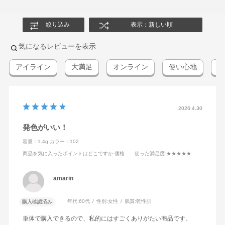
絞り込み
表示：新しい順
気になるレビューを表示
アイライン
大満足
オンライン
使い心地
ク
2026.4.30
発色がいい！
容量：1.4g
カラー：102
商品を気に入ったポイントはどこですか
:価格
使った満足度
:★★★★★
amarin
年代:
60代
性別:
女性
肌質:
乾性肌
購入確認済み
単体で購入できるので、私的にはすごくありがたい商品です。