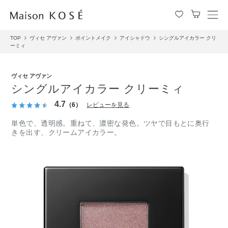
メ
ニ
TOP
ヴィセ アヴァン
ポイントメイク
アイシャドウ
シングルアイカラー クリ
ュ
ーミィ
ー
を
開
ヴィセ アヴァン
閉
シングルアイカラー クリーミィ
す
4.7
る
（6）
レビューを見る
単色で、透明感。重ねて、濃密な発色。ツヤで目もとに奥行
きを出す、クリームアイカラー。