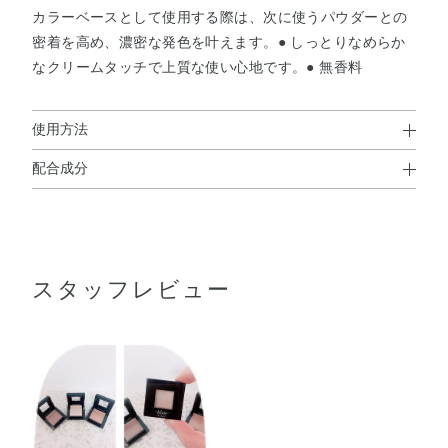
カラーベースとして使用する際は、次に使うパウダーとの
密着を高め、濃密な発色を叶えます。● しっとりなめらか
なクリームタッチで上質な使い心地です。● 無香料
使用方法
配合成分
使用方法
ジメチコン・トリイソステアリン酸ポリグリセリル－2・
● 指先に適量をとり、まぶたに軽くのばします。
パルミチン酸デキストリン・エチルヘキサン酸セチル・合
成金雲母・トリエチルヘキサノイン・（ビニルジメチコン
スタッフレビュー
／メチコンシルセスキオキサン）クロスポリマー・ジフェ
ニルシロキシフェニルトリメチコン・ジイソステアリン酸
ポリグリセリル－2・ヘキサ（ヒドロキシステアリン酸／
ステアリン酸／ロジン酸）ジペンタエリスリチル・ポリブ
テン・（アクリレーツ／アクリル酸ベヘニル／メタクリル
酸ジメチコン）コポリマー・シリカ・ヒアルロン酸Na・
BHT・ジメチルシリル化シリカ・スクワラン・レシチン・