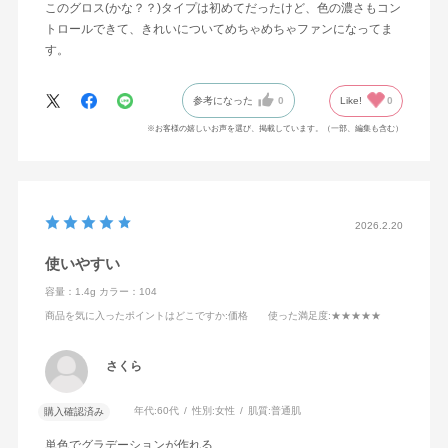
このグロス(かな？？)タイプは初めてだったけど、色の濃さもコン
トロールできて、きれいについてめちゃめちゃファンになってま
す。
参考になった
0
Like!
0
※お客様の嬉しいお声を選び、掲載しています。（一部、編集も含む）
2026.2.20
使いやすい
容量：1.4g
カラー：104
商品を気に入ったポイントはどこですか
:価格
使った満足度
:★★★★★
さくら
年代:
60代
性別:
女性
肌質:
普通肌
購入確認済み
単色でグラデーションが作れる