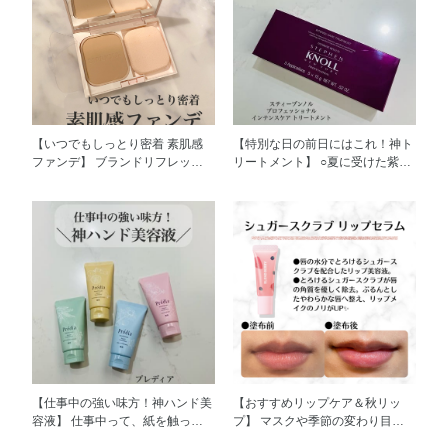
【いつでもしっとり密着 素肌感
【特別な日の前日にはこれ！神ト
ファンデ】 ブランドリフレッシ
リートメント】 ○夏に受けた紫外
ュしたエスプリークのシンクロフ
線ダメージで髪がパサパサ... ○ブ
ィット パクト EXをご紹介しま
リーチした髪のダメージがすご
す！ このファンデの個人的推し
い... そんなあなたにおすすめした
ポイントは、「素肌そのものが美
いのが、 スティーブンノル プロ
しくなったような仕上がり」。手
フェッショナル インテンスケア
で試した写真では、未塗布の手に
トリートメントです！ 2週間に1
ある色ムラや赤みがしっかりカバ
度使用する集中トリートメント
ーされていることが分かります！
で、ダメージを芯からケアしてく
かと言って、ファンデ塗りました
れるすぐれものです。 箱を開け
感も無く、綺麗な素肌を装えちゃ
ると5つのカプセルが入ってい
いますよ。 またスーパー化粧の
て、1カプセルが1回の使用量なの
り成分EXが配合されているの
が分かりやすいです◎ 【使用方
で、素肌感のある仕上がりのま
法】 シャンプー後髪の水気を切
【仕事中の強い味方！神ハンド美
【おすすめリップケア＆秋リッ
ま、化粧もちもばっちりです。
ってから、適量を毛先からつけ髪
容液】 仕事中って、紙を触った
プ】 マスクや季節の変わり目で
さらにケースが可愛い！今までと
全体になじませます。2～3分おい
り、オフィスが乾燥していたり...
唇が激荒れ、、、でもマスクを外