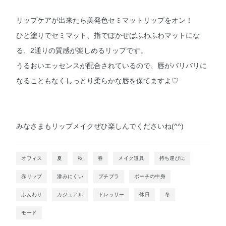
リップケアが出来たら美発色セミマットリップをオン！
ひと塗りでセミマット、指でぼかせばふわふわマットにな
る、2通りの質感が楽しめるリップです。
うるおいエッセンスが配合されているので、唇がバリバリに
なることもなくしっとり柔らかな唇を保てますよ♡
みなさまもリップメイクぜひ楽しんでくださいね(^^)
オフィス
夏
秋
春
メイク道具
持ち運びに
赤リップ
滲みにくい
プチプラ
ポーチの中身
ふんわり
カジュアル
ドレッサー
休日
冬
モード