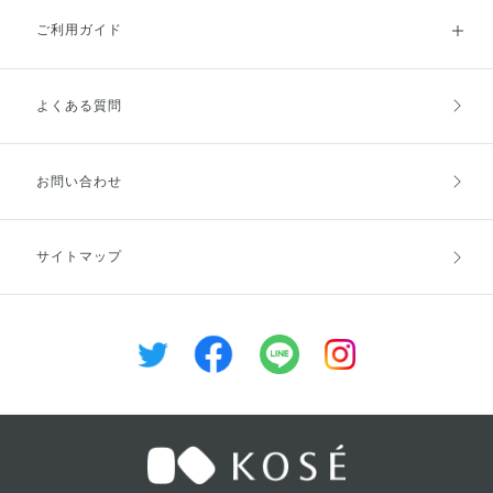
かな唇を保てますよ♡ みなさま
ご利用ガイド
もリップメイクぜひ楽しんでくだ
さいね(^^)
よくある質問
ご利用ガイドトップ
ご注文方法
お支払方法
送料・配送
お問い合わせ
キャンセル・返品・交換
ポイント・クーポン
サイトマップ
定期お届け便
商品レビュー
会員登録