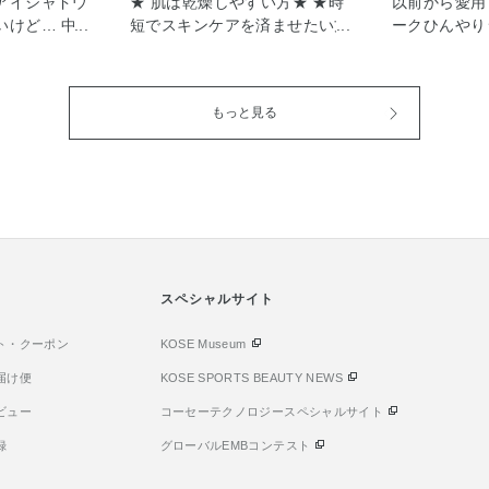
アイシャドウ
★ 肌は乾燥しやすい方★ ★時
以前から愛用
いけど… 中々
短でスキンケアを済ませたい方
ークひんやり
ひおすすめし
★ 一度使ったら必ず感動するW
らにバージョ
でも普段使いし
洗顔不要の美容クレンジング こ
しっかりメイ
気アイシャド
の冬にぜひ一度試してほしいク
チオシはエッ
もっと見る
介します！
レンジングをご紹介します！ こ
ライマーです
ャドウパレットと
ちらは1本でクレンジング、洗
毛穴・黒ずみ
い長年愛され
顔、角質クリア、毛穴クリア、
ーしてくれま
トです。 実は
うるおいケア、マッサージがで
ファンデーシ
こちらのパレ
きる W洗顔不要の美容クレンジ
ば、写真一枚
ます。 私のお
ングです★ テクスチャはとても
穴レスな絶品
ります！ ①
柔らかく、トロ〜ンとしたクリ
ます★ 少し
し！ マット、
ームが不思議なぐらい気持ちが
用にとても気
ベースカラー
いいです！ オイルゲルinタイプ
スペシャルサイト
容液効果で夏
ベーシックで
ですが、しっかり濃い目のアイ
クあれもケア
っています。
ト・クーポン
メイクまで優しく落としてくれ
KOSE Museum
地スプレーっ
く、とても使
るので、時短で便利です。 一番
んでいる方も
届け便
KOSE SPORTS BEAUTY NEWS
②ナチュラルメ
気に入ったのは洗い上がりの肌
しれませんが
ビュー
コーセーテクノロジースペシャルサイト
もできます！
の潤いです！ 3枚目の右下の写
ンジに吹き付
合、メイクの
真は洗顔後、スキンケア前の状
すだけでオッ
録
グローバルEMBコンテスト
が掛かる印象
態です。 汚れをすっきり落とし
れずに絶品肌
こちらのパレ
たのに、つっぱり感はゼロで、
ひんやりベー