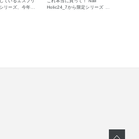
しているエスプリ
これ本当に買って！ Nail
シリーズ、今年さ
Holic24_7から限定シリーズ
ンアップ！ 夏でも
URBAN NUDEが登場！ オフィ
クする派の私のイ
スネイルにぴったりなシンプル
センス グロウ プ
で肌馴染みの良いカラーです！
。 この下地だけで
落ち着いたシックなトーンで、
・肌の赤みをカバ
最初は秋っぽく見えるかもしれ
す。 更にパウダー
ないですが、実際に塗ってみる
ョンと一緒に使え
とすごく透明感があってシーン
目通りに本当に毛
を問わず使えるカラーです。
肌に仕上げてくれ
※2枚目の写真はトップコート
ひんやりしていて夏
を塗っていない状態の仕上がり
持ちがいいし、美
です！ 選んだ3色ともすごく好
のダメージやマス
きですが、一番のお気に入りは
してくれます。 下
BE391です！ ライトベージュ
て使いづらいと悩
で、夏のフットネイルにもとて
いらっしゃるかも
もおすすめです！！！ Nail
、実は付属のスポ
Holic 24_7シリーズは少し高め
けてから顔に伸ば
ですが、植物オイルが配合して
ケーです！ 手も汚
爪に優しいので、毎日とても安
に仕上がります★
心してネイルを楽しめます。 ※
スメイクに興味が
限定品のため、在庫がなくなり