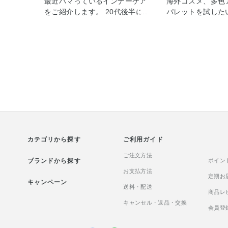
最近ハマっているインナーケア
海外コスメ、多色
をご紹介します。 20代後半にな
パレットを試した
ってから、インナーケアに興味
勇気がない方にぜ
を持ち始めました。 最近のお気
たい！ アジア人
に入りは「食べるライスパワー
やすいタルトの人
®No.103配合の米肌 ライスパワ
ウパレットをご紹
ージュレ」です。 こちらのジュ
Tarteのアイシ
レはライスパワー以外、コラー
言えばコレ！ぐら
ゲン、ビタミンC、ザクロ酢な
ている人気パレッ
ど、 厳選の美容サポート成分も
私、大学時代から
配合されています。 そして、こ
ットを愛用してい
ちらの商品は脂質ゼロ、ノンカ
すすめ理由は3つあ
フェインです！ 時間を気にせず
全12色捨て色な
カテゴリから探す
いつ食べても罪悪感ゼロは女性
ご利用ガイド
パール、ラメなど
に嬉しいですよね。 味はさわや
から締め色まで 
ご注文方法
ブランドから探す
かな酸味と適度な甘さでとても
使いやすい色が揃
ポイン
美味しいです。 冷蔵庫で冷やす
お支払方法
12色捨て色がな
定期お
キャンペーン
と更に美味しくなりますのでオ
いやすいです。 
送料・配送
商品レ
ススメです。 一般的に、コラー
イクが、何通り
キャンセル・返品・交換
ゲン合成はゴールデンタイム
多色パレットの場
会員登
(22~2時)に高まる※と言われて
組み合わせに時間
いますので、 よく夜のお風呂上
がありますが、 