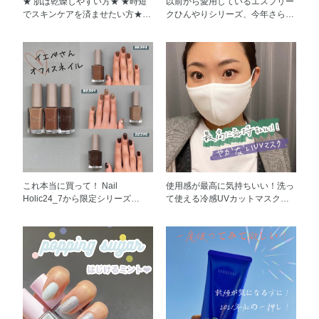
★ 肌は乾燥しやすい方★ ★時短
以前から愛用しているエスプリー
適度な甘さでとても美味しいで
っています。 12色捨て色がな
でスキンケアを済ませたい方★
クひんやりシリーズ、今年さらに
す。 冷蔵庫で冷やすと更に美味
く、とても使いやすいです。 ②
一度使ったら必ず感動するW洗顔
バージョンアップ！ 夏でもしっ
しくなりますのでオススメです。
ナチュラルメイクが、何通りもで
不要の美容クレンジング この冬
かりメイクする派の私のイチオシ
一般的に、コラーゲン合成はゴー
きます！ 多色パレットの場
にぜひ一度試してほしいクレンジ
はエッセンス グロウ プライマー
ルデンタイム(22~2時)に高まる※
合、メイクの組み合わせに時間が
ングをご紹介します！ こちらは1
です。 この下地だけで毛穴・黒
と言われていますので、 よく夜
掛かる印象がありますが、 こ
本でクレンジング、洗顔、角質ク
ずみ・肌の赤みをカバーしてくれ
のお風呂上がりに冷蔵庫から1本
ちらのパレット、なんと３つのル
リア、毛穴クリア、うるおいケ
ます。 更にパウダーファンデー
出して飲んでいます。 食べ続け
ックが作りやすいように段で構成
ア、マッサージができる W洗顔不
ションと一緒に使えば、写真一枚
るほど、からだの中から実感がで
してます！！ 横一列に使うこ
要の美容クレンジングです★ テ
目通りに本当に毛穴レスな絶品肌
きますので、 「保湿しても、い
とで、3つのルックが誰でも簡単
クスチャはとても柔らかく、ト
に仕上げてくれます★ 少しひん
つも乾燥が気になって何か物足り
につくれます。 時短にメイク
ロ〜ンとしたクリームが不思議な
やりしていて夏用にとても気持ち
ないなあ…」の悩みがある方にと
ができるので朝の化粧が楽です。
ぐらい気持ちがいいです！ オイ
がいいし、美容液効果で夏のダメ
てもおすすめです。 ※成長ホル
３つのルックを実践してみ
ルゲルinタイプですが、しっかり
ージやマスクあれもケアしてくれ
モンはコラーゲン合成を促進す
ました。 ・1段目：大人のグレ
濃い目のアイメイクまで優しく落
ます。 下地スプレーって使いづ
これ本当に買って！ Nail
使用感が最高に気持ちいい！洗っ
る、成長ホルモンは睡眠中に多く
ージュブラウン ・2段目：ふん
としてくれるので、時短で便利で
らいと悩んでいる方もいらっしゃ
Holic24_7から限定シリーズ
て使える冷感UVカットマスクを
分泌される
わりオレンジブラウン ・3段
す。 一番気に入ったのは洗い上
るかもしれませんが、実は付属の
URBAN NUDEが登場！ オフィス
ご紹介します。 一回使ってみた
目：深みのあるピンクブラウン
がりの肌の潤いです！ 3枚目の右
スポンジに吹き付けてから顔に伸
ネイルにぴったりなシンプルで肌
ら大人気の理由が分かりました！
③発色が良いのにぼかしやすい！
下の写真は洗顔後、スキンケア前
ばすだけでオッケーです！ 手も
馴染みの良いカラーです！ 落ち
個人的には好きなポイントを4つ
肌に密着してくれてグラデーシ
の状態です。 汚れをすっきり落
汚れずに絶品肌に仕上がります★
着いたシックなトーンで、最初は
ご紹介します！ ①とにかく使用
ョンがとても作りやすくので、
としたのに、つっぱり感はゼロ
ひんやりベースメイクに興味があ
秋っぽく見えるかもしれないです
感は最高に気持ちいい！ 生地が
海外コスメ初心者でも心配なく
で、肌はモチモチです。 肌が乾
る皆様ぜひ一度お試しください！
が、実際に塗ってみるとすごく透
柔らかくて、肌を守ってくれるよ
使用いただけます。 ぜひ、一度
燥しやすい方、また時短でスキン
※限定品のため、在庫がなくなり
明感があってシーンを問わず使え
うな感じがします。 皆さんマス
お試しください。
ケアを済ませたい方にぜひおすす
次第、販売終了となります。
るカラーです。 ※2枚目の写真は
クを付けて話す時に、息苦しくて
めの一品です！
トップコートを塗っていない状態
マスクを触ってしまう、ちょっと