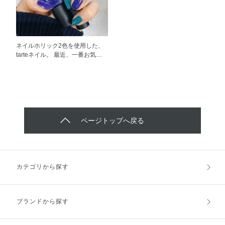
イクをチャレンジでき、本当に私
ンを締め色に使用。 とんがりチ
の殿堂入りコスメ❤︎
ップで「ひと塗り→ぼかす」だけ
で、時短でキレイなグラデーショ
ンをゲット。 step.2 ヴィセリシ
ェ クレヨンアイカラー GR-6 ま
ネイルホリック2色を使用した、
ぶたのキワに沿って太めに軽くク
tarteネイル。 最近、一番お気に
レヨンアイカラーを重ねると、目
入りな組み合わせです！ NAIL
のキワにカーキをON。 この商品
HOLICの2色は発色が良くて、ワ
は本当にオススメ！ クレヨンの
ンカラーでも存在感MAXですが、
形で書きやすく、アイシャドウと
今回は中指のデザインに合わせて
してはもちろん、アイライナーと
2色を使用しております。 春夏に
しても大活躍。 ツヤ感たっぷり
ぴったりなデザインと思いますの
で、ぜひ好きな一色を持っておき
で、ぜひ試してみてください。
ページトップへ戻る
たいです。 step.3 ヴィセリシェ
カラーインパクト ジェルライナ
ー GR700 カーキラインに合わ
せ、内側アイライナーもカーキ色
を使用することによって、立体感
カテゴリから探す
のあるカールメイクに仕上がり〜
ブランドから探す