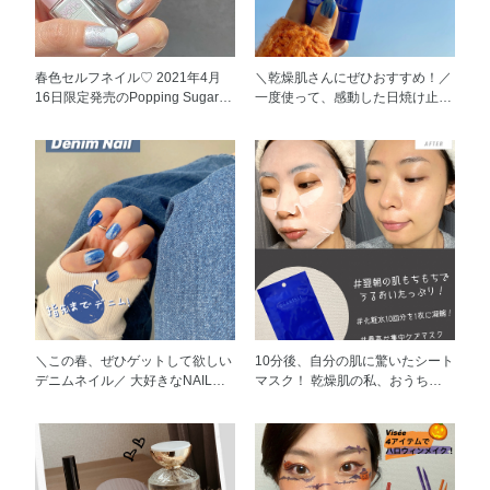
の仕上がりです！ 選んだ3色とも
喋ったらマスクが落ちてしまうこ
すごく好きですが、一番のお気に
とはありませんか？ このマスク
入りはBE391です！ ライトベー
は大きめですが、形がしっかりし
ジュで、夏のフットネイルにもと
ているので、いっぱい喋ってもマ
春色セルフネイル♡ 2021年4月
＼乾燥肌さんにぜひおすすめ！／
てもおすすめです！！！ Nail
スクが動かないし、 息苦しい感
16日限定発売のPopping Sugarの
一度使って、感動した日焼け止め
Holic 24_7シリーズは少し高めで
じがしないので、本当に私の一番
中から2色を使用し、 セルフネイ
です！ おうちにいてもUVケアを
すが、植物オイルが配合して爪に
すきなポイントです。 ②【紫外
ルをやってみました！ 春の爽や
油断できない！ 私は乾燥肌です
優しいので、毎日とても安心して
線カット率99％・UPF50＋】 広
かをイメージした「はじけるミン
ので、UVケアと保湿が同時にで
ネイルを楽しめます。 ※限定品
範囲をカバーできる大きめ立体形
ト」♡ Popping Sugarは可愛いパ
きる日焼け止めをいつも選んでい
のため、在庫がなくなり次第、終
状で、紫外線をガードできるのが
ステルカラーとユニコーンカラー
ます。 本日みなさんにおすすめ
了となります。
嬉しいです。 去年マスクしても
が楽しめるラメのラインナップ
したいUV ディフェンス ジェルは
焼けちゃったので、、、 今年の
で、 全部すごくかわいいです
本当にお気に入りです♡ ウォー
夏こそしっかり紫外線対策をしよ
が、私の一推しはやっぱりSV078
タープルーフタイプなのに、日焼
うと思いました！ ③ 2層構造の布
です！ 特に自然光で見た時、偏
け止め特有のキシキシ感を感じま
マスクで内側はベージュカラーに
光ラメのキラキラ感が超絶妙！
せん！！ 日焼け止めとは思えな
なっています。 ファンデーショ
一度塗りでも素晴らしい発色で
いくらい使い心地が良い！ テク
ンが少し落ちても全然目立たな
す！(写真は2度塗り) ※限定品の
スチャは乳液みたいになめらか
い！個人的にはすごく助かりま
ため、在庫がなくなり次第、販売
で、お肌に負担を感じないスキン
＼この春、ぜひゲットして欲しい
10分後、自分の肌に驚いたシート
す。 ④洗って使えるのが嬉し
終了となります。
ケア感覚です。 何より、保湿力
デニムネイル／ 大好きなNAIL
マスク！ 乾燥肌の私、おうちに
い！ 50回洗っても使えるので実
があり、お肌がしっとりしている
HOLICからなんと、 デニムカラ
いる時間が長いこの時期によくパ
はすごくコスパがいい！
のにベタつかないです！ 乾燥が
ーが限定発売！！！ デニム大好
ックを使うようにしています。
気になる方はぜひ一度使ってみて
きですので、 このシリーズで本
最近一番感動したのは雪肌精クリ
ください！！ 紫外線だけでな
当に興奮しました！ 手が一般な
アウェルネスのナチュラルドリッ
く、乾燥やほこり・花粉などから
人よりかなり黒いので、、 濃い2
プマスクです。 この商品はなん