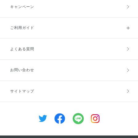
キャンペーン
ご利用ガイド
よくある質問
ご利用ガイドトップ
ご注文方法
お支払方法
送料・配送
お問い合わせ
キャンセル・返品・交換
ポイント・クーポン
サイトマップ
定期お届け便
商品レビュー
会員登録