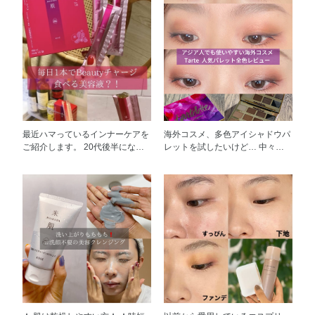
最近ハマっているインナーケアを
海外コスメ、多色アイシャドウパ
ご紹介します。 20代後半になっ
レットを試したいけど… 中々勇
てから、インナーケアに興味を持
気がない方にぜひおすすめした
ち始めました。 最近のお気に入
い！ アジア人でも普段使いしや
りは「食べるライスパワー
すいタルトの人気アイシャドウパ
®No.103配合の米肌 ライスパワ
レットをご紹介します！ Tarteの
ージュレ」です。 こちらのジュ
アイシャドウパレットと言えばコ
レはライスパワー以外、コラーゲ
レ！ぐらい長年愛されている人気
ン、ビタミンC、ザクロ酢など、
パレットです。 実は私、大学時
厳選の美容サポート成分も配合さ
代からこちらのパレットを愛用し
れています。 そして、こちらの
ています。 私のおすすめ理由は3
商品は脂質ゼロ、ノンカフェイン
つあります！ ①全12色捨て色な
です！ 時間を気にせずいつ食べ
し！ マット、パール、ラメな
ても罪悪感ゼロは女性に嬉しいで
どベースカラーから締め色まで
すよね。 味はさわやかな酸味と
ベーシックで使いやすい色が揃