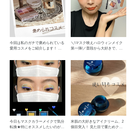
も肌を守る効果もありますので、
色と春っぽい白でセルフネイルし
とマスク1枚に化粧水「ナチュラ
春先にも使えるアイテムです！
てみました！ すごく発色いいで
ルドリップ」10回分が凝縮されて
す！ 2度塗りで写真通りの発色に
います！ 元々ナチュラルドリッ
なります！ かわいいです〜〜か
プが好きなので、気になってこち
わいいです！！ このシリーズの
らのマスクを使ってみました。
蓋もデニムっぽいブルーカラー
パックをした後の肌は本当にうる
で、 春っぽくてお気に入りです
おいたっぷりで透明感がUPした
♡ 指先までデニム入れて、 服と
ような気がします！翌朝の肌はも
今回は私のガチで褒められている
＼\マスク映えハロウィンメイク
トータルコーディネートでなんか
ちもちです。 自分にとって値段
愛用コスメをご紹介します！ 大
第一弾/／普段から大好きで、い
テンション上がりますね♡ 本当
が少し高めですが(笑)、12枚入り
好きな子たちなので、ぜひチェッ
つも愛用しているViséeの4アイテ
にオススメです！ ※限定品のた
の方を買って週一回のスペシャル
クしてみてください！ ①エスプ
ムで、簡単なハロウィンメイクを
め、在庫がなくなり次第、終了と
ケアとして使っています。 1枚入
リーク リキッド コンパクト Ｂ
してみました！目もとを中心とし
なります。
りもありますので、良かったらぜ
Ｂ 002 このファンデを使えば 「
たメイクですので、マスクを着用
ひそちらから試してみてくださ
肌がツヤツヤでキレイ！ 」 と必
しても映えるハロウィンメイクに
い！！
ず褒められます笑 コンパクトに
なると思います♪
入ったリキッドタイプで、 付属
のパフでパッパッとひと塗りする
だけでキレイなツヤ肌に仕上がり
ます！ そして、私のメイク直し
にも大活躍。 乾燥肌なので、パ
ウダーファンデを使うと余計に粉
っぽく浮いてしまいますが、 こ
今日もマスクカラーメイクで気分
米肌の大好きなアイクリーム、2
の子ならカバー力もちゃんとある
転換★特にオススメしたいのが
個目突入！ 見た目で重ためクリ
し、ツヤツヤ肌が復活します！
Visee AVANTシングルアイカラー
ームに見えますが、実はかなり伸
本当にずっとリピートしています