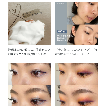
の045番です！最後STEPとして
ばしやすくて、べたつかないで
し、 私のオススメで愛用してく
指でトントンとつけるだけでな
す。 とにかく使い心地がいいで
れている友達が何人もいます！
く、私はカラーメイクのベース色
す！ そろそろ20代後半に入りま
②ブレンドベリー オーラクリエ
として使うのもハマっています❤︎
すが、この子のおかげで目元まだ
イション 004 キラキラッと輝く
細やかなラメで軽やかさを演出で
セーフです！ デザインもとって
ラメでイエベブルベなど関係なく
きるので、【初心者でも簡単にチ
も上品なブルーで、私にとって欠
心がときめくパレットですね。
ャレンジ】ふんわりカラーメイク
点がない一品です！ 2個目も使い
こんなパレットで…この値段？？
に欠かせない名品と思います。
切りました❤︎ まだまだ使い続けま
と驚くぐらいコスパがいいアイテ
す❤︎
ムです。 私の一押しは004 プラ
ム&メタリックウォームです。 左
上のパープルと左下の濃いめのゴ
乾燥肌気味の私には、手外せない
【全人類にオススメしたい】【年
ールドに心を奪われてしまいまし
石鹸です❤︎ ◉好きなポイントはこ
齢問わず一度試してほしい】【周
た。 ③フローラノーティス ジル
ちら！ ①泡立ちネットなしで
りの先輩、同期からも人気】【開
スチュアート スウィートオスマ
も、時間がかからずにふわふわク
発者に本当に感謝】、、、本日紹
ンサス オードパルファン 私が持
リーミーな泡が出来ます。 ②モ
介する私の神コスメはINFINITYの
ってる香水の中で「なんの香水使
コモコの弾力ある泡でお肌にやさ
クッション セラム グロウです！
ってる？すごくいい匂い！」と聞
しく、癒されます。 ③洗い上が
❤︎ とにかくカバー力と絶妙なツヤ
かれ率No.1。 メインは温もりの
りもしっとりです。 ④コスパ最
感がすごい！！写真一枚目を見て
ある甘い金木犀の香りですが、
高です。 半年前から使い始め、
ください、、、皆様にこのファン
その中に爽やかなお花っぽさを足
朝晩使用でやっといよいよ使い切
デの凄さを分かって頂けるように
したような香りですので、 さり
りです。勿論ストックあります！
私の汚いすっぴんを載せさせてい
げなく秋以外でもどの季節でも使
◉自分流の使い方！ ①最初に石鹸
ただきます(泣)、、、下のAfter写
える優しい香りです。 付けるだ
に対して水切れが悪いの印象があ
真はクッションファンデのみ使
けで安らぎます♡ ④ヴィセ ヴィ
りましたが、100均で写真の「水
用。気になる部分などはほぼ全部