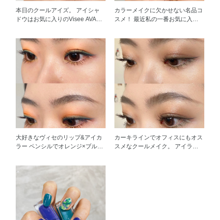
セ リシェ インスタント アイブロ
切り石鹸置き」で問題が一発解
カバーしてくれて、ツヤが本当に
ウ カラー BR-5 恥ずかしい話です
本日のクールアイズ。 アイシャ
カラーメイクに欠かせない名品コ
決！ ②普段は手と泡たちネット
キレイ❤︎ 美容液成分が配合されて
が、 「眉がすごくキレイだよ
ドウはお気に入りのVisee AVANT
スメ！ 最近私の一番お気に入り
で使用することが多いですが、定
いて、乾燥や化粧くずれを防いで
ね。自眉なの？と聞かれることが
シングルカラーを使用。 このシ
のポイントメイクアイテム！ 鮮
期的に米肌専用な洗顔パフでマッ
くれます。【カバー力＋ツヤ欲し
結構多いです。 私の眉メイクに
リーズは粉質が柔らかく繊細で、
やかな発色と幅広いカラー展開
サージしています。 ぜひお米の
い＋時短メイク＋スキンケア＋化
手放せない神器はアイブロウマス
上品な目元に簡単に仕上がりま
で、本当に私のカラーメイクに大
力を体感してみてください！ 本
粧持ち良い】私にとって本当に
カラです。 いろんなアイブロウ
す。 アイライナーシャドウの色
活躍。 本日は春の花畑をイメー
気でオススメです！
100点の商品です！愛していま
マスカラを使ってましたが、 や
に合わせて、 Viseeのカラーイン
ジしたYELLO&PURPLEメイクと
す！ちなみに肌の色が黒いので一
はりヴィセ リシェのこの子は本
パクト リキッドライナー2色を使
して、006番のPSYCHEDELICを
番暗いOC-415番を使用していま
当にお気に入りです。 小回りが
用。このアイライナーは発売から
使用。 可愛いラメと春のお花の
す。
きく、小型ブラシは私の一番好き
ずっと愛用しております。 ネイ
ような鮮やかな発色が大好き。
なポイントです。 小さめなサイ
ビー色はカラフルになり過ぎず、
休日やパーテイーのカラーメイク
ズなので一本一本眉尻までしっか
普段使いにも良いし、その上にラ
にトライしたい方にぜひオスス
り形を整えることができます。
イトピンクを重ねると更にイメー
メ！
髪色が暗めなのでいつも【BR-
ジチェンジ！ 休日のメイクに最
5】ダークブラウンを使っていま
高！
大好きなヴィセのリップ&アイカ
カーキラインでオフィスにもオス
す。
ラー ペンシルでオレンジ×ブルー
スメなクールメイク。 アイライ
メイク☺︎ 本日使用したのが004番
ナーをカーキにするだけで、さり
MARINE。輝く水面のようなグリ
げないイメチェンができます。
ッターブルー。 ラメが入ってま
「ベージュだけで飽きてしま
すので、上アイライナーとして使
う！」の方にぜひオススメ。
えるとキラキラしていてとっても
○step1. ヴィセリシェ パウダーチ
かわいい。 このシリーズのおか
ップアイカー BE-2 X BE-8。
げで、カラーメイク好きけど、プ
BE-2 グレージュをアイホール全
ロじゃない私にも簡単にカラーメ
体に使用し、BE-8ダークブラウ