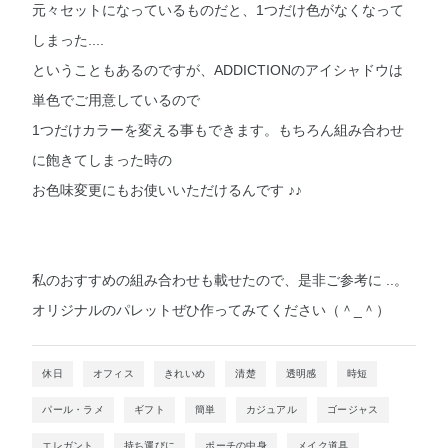
元々セットになっているものだと、1つだけ色がなくなって
しまった....
ということもあるのですが、ADDICTIONのアイシャドウは
単色でご用意しているので
1つだけカラーを変える事もできます。もちろん組み合わせ
に飽きてしまった時の
お色味変更にもお使いいただけるんです ♪♪
私のおすすめの組み合わせも載せたので、是非ご参考に ..。
オリジナルのパレットぜひ作ってみてください（＾_＾）
休日
オフィス
きれいめ
清楚
透明感
時短
パール・ラメ
ギフト
簡単
カジュアル
ゴージャス
エレガント
持ち運びに
ポーチの中身
メイク道具