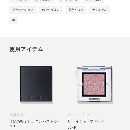
グラデーション
色持ちがよい
発色がよい
ナチュラル
春
使用アイテム
化粧雑貨
アイシャドウ
【販売終了】ザ コンパクト ケー
ザ アイシャドウ パール
ス I
014P