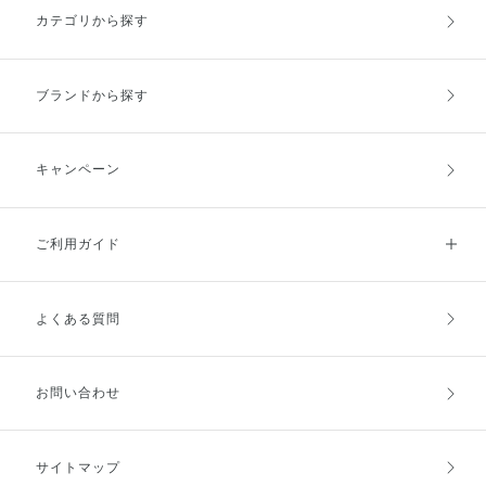
クタ ーカラーコントロール 003
カテゴリから探す
Fresh Beige を使用しお肌の色ム
ラを整え、 ザ グロウスティック
001 Above the Moon を使用しフ
レッシュなお肌に仕上げてます♩
ブランドから探す
キャンペーン
ご利用ガイド
よくある質問
ご利用ガイドトップ
ご注文方法
お支払方法
送料・配送
お問い合わせ
キャンセル・返品・交換
ポイント・クーポン
サイトマップ