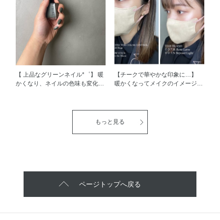
PEARL 108 Soaking Joy の限定
えてくれます。 ダスティピンク
２色を使用し、イエローやオレン
なので幅広いメイクに合わせて使
ジを使用したカジュアルな目元に
えます ◎ 今回は、少しカジュア
仕上げました♩ オレンジを重ね
ルに仕上げたく NUANCER 003
ることで、イエローのカラーがよ
Color Me Skyを頬骨あたりまで重
り馴染みやすく使いやすいです
ねてます。 ▼2枚目 102P City
よ！ 〈２枚目〉 使用カラー
Reflect 一気に頬に印象が出るオ
SONGS OF RAIN 108 Urban
レンジカラー。頬に印象を与えた
Reflection PEARL 105 Clear
いときにおすすめです。 スモー
【 上品なグリーンネイル*゜】 暖
【チークで華やかな印象に…】
Petal の限定２色を使用して、目
キーオレンジなので、スタイリッ
かくなり、ネイルの色味も変化し
暖かくなってメイクのイメージを
元に印象を引くような赤みのカラ
シュに仕上げたいときにも♩ 深
ていくこの時期におすすめのカラ
変えたくなるこの時期に おすす
ーで仕上げました！ アイライナ
みがあるカラーなので、THE
ーをご紹介します。 THE NAIL
めのチークをご紹介します（＾_
ーや、マスカラも合わせて赤みの
GLOW STICKの限定カラー 102G
POLISH 039C Nessie トーンの落
＾） 007M Rose Latte 001N
色味にする事で、抜け感が出てま
Sparkle Lightsを頬の高いところ
ち着いたグリーンのカラーです
Beyond Light Rose Latte のカラ
もっと見る
す。 新質感のSONGS OF RAIN
だけにのせツヤを出しました。
が、 繊細なパール感がお爪元を
ーは明るすぎず、自然な血色感を
は、繊細なパール感としっとり感
どちらも印象が異なるチークカラ
より綺麗に見せてくれます。 手
出してくれるので どんな方にも
があり発色がとても綺麗です！
ーなのでぜひお試しください。
元の印象が出るグリーンのカラー
使いやすくとてもおすすめのカラ
１つ１つアイシャドウの柄が違う
※限定品のため無くなり次第終了
ですが、 色浮きしないトーンな
ーです！ ただ、これからの季節
ので、ワクワク感がより増します
となります。
ので春のお洋服にも合わせやすい
だと落ち着いて見えるので、 私
♩ ぜひお試しください◎ ※限定
です（＾_＾） ツヤ感を増すため
はニュアンサーのチークを重ね
品のため無くなり次第終了となり
にもトップコートは必須です ◎
て、ツヤと明るさを出してまし
ページトップへ戻る
ます。
ぜひ春のネイルに悩んだら選んで
た。 Beyond Light のカラーは、
みてくださいね〜！！
繊細なパール感で磨くようにつけ
るのがおすすめです！ チークを
つける前の顔には スキンプロテ