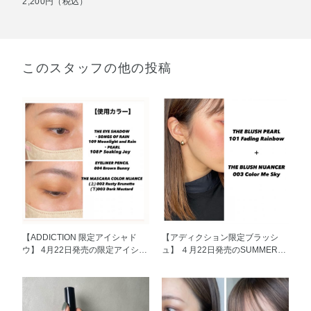
2,200円（税込）
このスタッフの他の投稿
【ADDICTION 限定アイシャド
【アディクション限定ブラッシ
ウ】 4月22日発売の限定アイシャ
ュ】 ４月22日発売のSUMMER
ドウを２パターンご紹介します
Collectionから ブラッシュの紹介
（＾_＾） 〈１枚目〉 使用カラー
です（＾_＾） ▼1枚目 101P
THE EYESHADOW SONGS OF
Fading Rainbow ピンクの色味が
RAIN 109 Moonlight and Rain
肌に溶け込み、一気に血色感を与