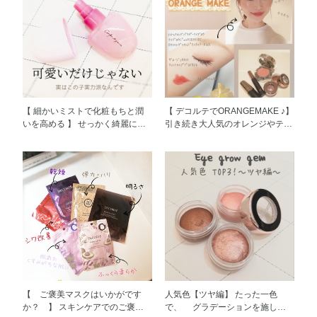
【 細かいミストで化粧もちと潤
【 デコルテでORANGEMAKE ♪】
いを高める 】 せっかく綺麗に仕
引き続き大人気のオレンジやテラ
上げたメイク マスク蒸れや皮
コッタを使用した 明るくて可愛
脂、乾燥などで崩れていません
いオレンジメイクの提案です♪ 今
か？ ◎化粧崩れが気になる ◎日
回はブルベさんでも似合う事、
中の乾燥が気になる ◎香りに癒
トレンド感のあるツヤ仕上がり。
されたい そんな方におすすめの
この二点をテーマに色選びをして
デイミストセット&プロテクトで
みました♪ ぱっと明るく可愛いカ
す(⌒0⌒)／~~ 見た目は見ての通
ラーを選んでますので、 特に春
り優しいピンクが可愛いし、 香
夏におすすめかなと思います
りも優しくて柔らかい。。 シト
(^^)d 目元はオレンジ系ベージュ
ラスグリーンフローラルのアロマ
の#387と 明るいテラコッタカラ
ティックな良～い香り♪ こんな時
ーの#381。 一周囲み目メイクで
代だからこそ、 香りにもこだわ
いつもと違うおしゃれ感をプラス
って作られたんですって。納得。
します♪ 私は#381で囲みました
【 ご褒美マスクはいかがです
人気色【ツヤ編】 たった一色
ストレスや疲れを感じた時に 目
が、 慣れてない方は薄めの#387
か？ 】 スキンケアでのご褒美
で、 グラデーションを施した
をつぶってシュッとしてあげると
でチャレンジしてみて！ 下まぶ