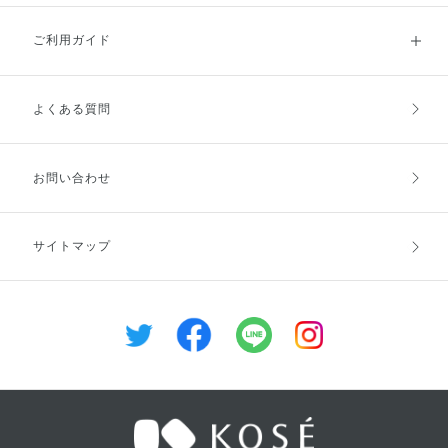
チブルーム】 ・甘すぎない柔ら
重ねています。 こちらテラコッ
かくソフトなピーチカラー。 ・
タカラーで 手持ちのリップに重
ご利用ガイド
目元のくすみをメイク効果で飛ば
ねると深みが出て良い感じですよ
し自然な明るさ。 ・派手すぎな
♪ 是非お試し下さい(⌒0⌒)／~~
い上品なパール感。 ・黄みより
だが、イエベブルベどちらにも似
よくある質問
ご利用ガイドトップ
ご注文方法
合いやすい。 ・肌に伸ばすと見
た目よりなじみがいい。 店頭で
のお客さま人気は勿論、 イベン
トなどで、プロのアーティストさ
お支払方法
送料・配送
お問い合わせ
んに毎回選ばれ、 太鼓判を頂く
のはこの３色！ どれも毎日使え
る定番で本当に使いやすいです
し、 #881は、可愛い系カラーで
キャンセル・返品・交換
ポイント・クーポン
サイトマップ
甘め女子に似合うと思いきや、
お疲れ顔や、ハリ不足を感じる大
人の女性にも パッと自然に明る
さを演出できておすすめです。
定期お届け便
商品レビュー
イエベさんが多いので、 人気色
もイエベさん寄りになりますか
ね。。 私はブルベイエベ考えす
会員登録
ぎず 好きな色を気分で付ける派
ですが、 今度はブルベさんカラ
ーも紹介したいと思います♪ ※地
域や季節等により、 人気に変動